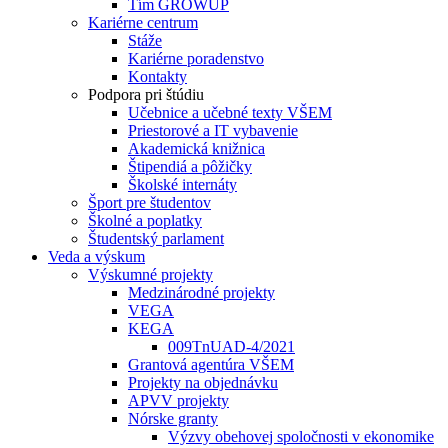
Tím GROWUP
Kariérne centrum
Stáže
Kariérne poradenstvo
Kontakty
Podpora pri štúdiu
Učebnice a učebné texty VŠEM
Priestorové a IT vybavenie
Akademická knižnica
Štipendiá a pôžičky
Školské internáty
Šport pre študentov
Školné a poplatky
Študentský parlament
Veda a výskum
Výskumné projekty
Medzinárodné projekty
VEGA
KEGA
009TnUAD-4/2021
Grantová agentúra VŠEM
Projekty na objednávku
APVV projekty
Nórske granty
Výzvy obehovej spoločnosti v ekonomike