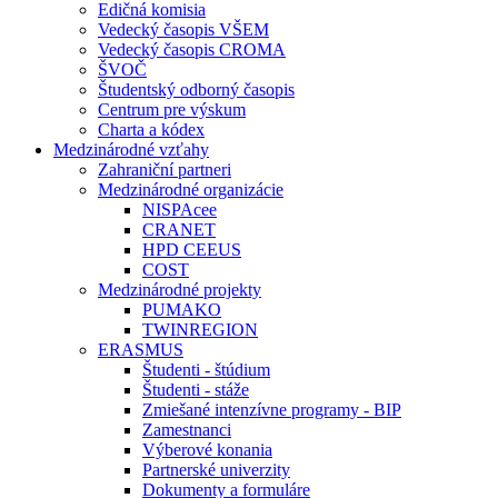
Edičná komisia
Vedecký časopis VŠEM
Vedecký časopis CROMA
ŠVOČ
Študentský odborný časopis
Centrum pre výskum
Charta a kódex
Medzinárodné vzťahy
Zahraniční partneri
Medzinárodné organizácie
NISPAcee
CRANET
HPD CEEUS
COST
Medzinárodné projekty
PUMAKO
TWINREGION
ERASMUS
Študenti - štúdium
Študenti - stáže
Zmiešané intenzívne programy - BIP
Zamestnanci
Výberové konania
Partnerské univerzity
Dokumenty a formuláre