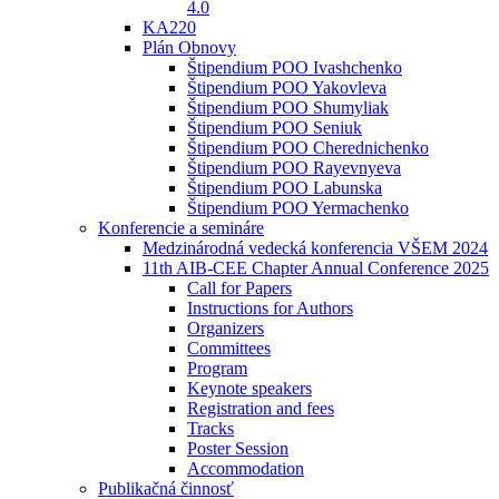
4.0
KA220
Plán Obnovy
Štipendium POO Ivashchenko
Štipendium POO Yakovleva
Štipendium POO Shumyliak
Štipendium POO Seniuk
Štipendium POO Cherednichenko
Štipendium POO Rayevnyeva
Štipendium POO Labunska
Štipendium POO Yermachenko
Konferencie a semináre
Medzinárodná vedecká konferencia VŠEM 2024
11th AIB-CEE Chapter Annual Conference 2025
Call for Papers
Instructions for Authors
Organizers
Committees
Program
Keynote speakers
Registration and fees
Tracks
Poster Session
Accommodation
Publikačná činnosť