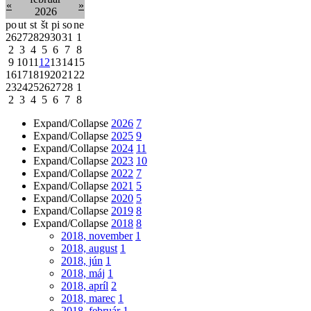
«
»
2026
po
ut
st
št
pi
so
ne
26
27
28
29
30
31
1
2
3
4
5
6
7
8
9
10
11
12
13
14
15
16
17
18
19
20
21
22
23
24
25
26
27
28
1
2
3
4
5
6
7
8
Expand/Collapse
2026
7
Expand/Collapse
2025
9
Expand/Collapse
2024
11
Expand/Collapse
2023
10
Expand/Collapse
2022
7
Expand/Collapse
2021
5
Expand/Collapse
2020
5
Expand/Collapse
2019
8
Expand/Collapse
2018
8
2018, november
1
2018, august
1
2018, jún
1
2018, máj
1
2018, apríl
2
2018, marec
1
2018, február
1