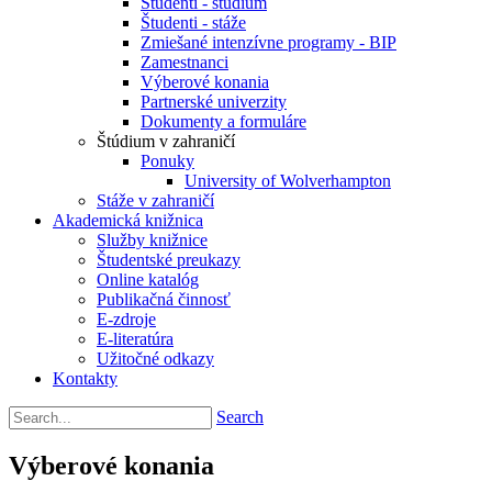
Študenti - štúdium
Študenti - stáže
Zmiešané intenzívne programy - BIP
Zamestnanci
Výberové konania
Partnerské univerzity
Dokumenty a formuláre
Štúdium v zahraničí
Ponuky
University of Wolverhampton
Stáže v zahraničí
Akademická knižnica
Služby knižnice
Študentské preukazy
Online katalóg
Publikačná činnosť
E-zdroje
E-literatúra
Užitočné odkazy
Kontakty
Search
Výberové konania