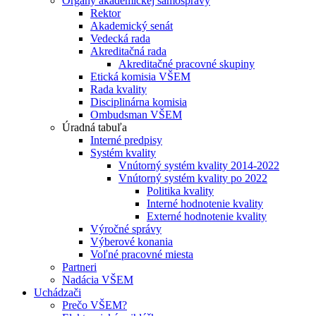
Orgány akademickej samosprávy
Rektor
Akademický senát
Vedecká rada
Akreditačná rada
Akreditačné pracovné skupiny
Etická komisia VŠEM
Rada kvality
Disciplinárna komisia
Ombudsman VŠEM
Úradná tabuľa
Interné predpisy
Systém kvality
Vnútorný systém kvality 2014-2022
Vnútorný systém kvality po 2022
Politika kvality
Interné hodnotenie kvality
Externé hodnotenie kvality
Výročné správy
Výberové konania
Voľné pracovné miesta
Partneri
Nadácia VŠEM
Uchádzači
Prečo VŠEM?