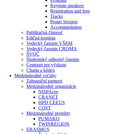
Program
Keynote speakers
Registration and fees
Tracks
Poster Session
Accommodation
Publikačná činnosť
Edičná komisia
Vedecký časopis VŠEM
Vedecký časopis CROMA
ŠVOČ
Študentský odborný časopis
Centrum pre výskum
Charta a kódex
Medzinárodné vzťahy
Zahraniční partneri
Medzinárodné organizácie
NISPAcee
CRANET
HPD CEEUS
COST
Medzinárodné projekty
PUMAKO
TWINREGION
ERASMUS