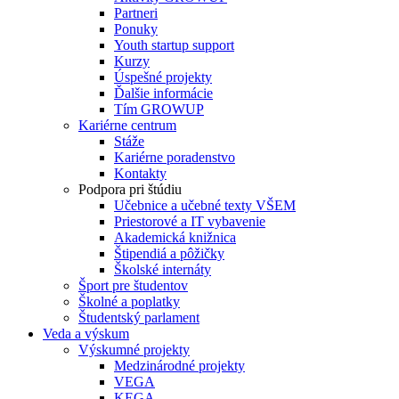
Partneri
Ponuky
Youth startup support
Kurzy
Úspešné projekty
Ďalšie informácie
Tím GROWUP
Kariérne centrum
Stáže
Kariérne poradenstvo
Kontakty
Podpora pri štúdiu
Učebnice a učebné texty VŠEM
Priestorové a IT vybavenie
Akademická knižnica
Štipendiá a pôžičky
Školské internáty
Šport pre študentov
Školné a poplatky
Študentský parlament
Veda a výskum
Výskumné projekty
Medzinárodné projekty
VEGA
KEGA