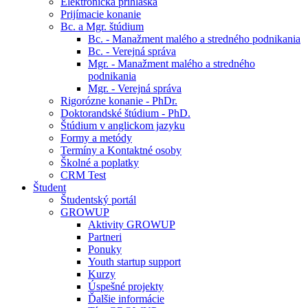
Elektronická prihláška
Prijímacie konanie
Bc. a Mgr. štúdium
Bc. - Manažment malého a stredného podnikania
Bc. - Verejná správa
Mgr. - Manažment malého a stredného
podnikania
Mgr. - Verejná správa
Rigorózne konanie - PhDr.
Doktorandské štúdium - PhD.
Štúdium v anglickom jazyku
Formy a metódy
Termíny a Kontaktné osoby
Školné a poplatky
CRM Test
Študent
Študentský portál
GROWUP
Aktivity GROWUP
Partneri
Ponuky
Youth startup support
Kurzy
Úspešné projekty
Ďalšie informácie