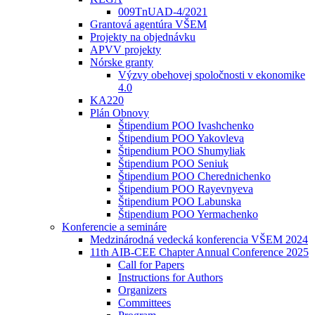
009TnUAD-4/2021
Grantová agentúra VŠEM
Projekty na objednávku
APVV projekty
Nórske granty
Výzvy obehovej spoločnosti v ekonomike
4.0
KA220
Plán Obnovy
Štipendium POO Ivashchenko
Štipendium POO Yakovleva
Štipendium POO Shumyliak
Štipendium POO Seniuk
Štipendium POO Cherednichenko
Štipendium POO Rayevnyeva
Štipendium POO Labunska
Štipendium POO Yermachenko
Konferencie a semináre
Medzinárodná vedecká konferencia VŠEM 2024
11th AIB-CEE Chapter Annual Conference 2025
Call for Papers
Instructions for Authors
Organizers
Committees