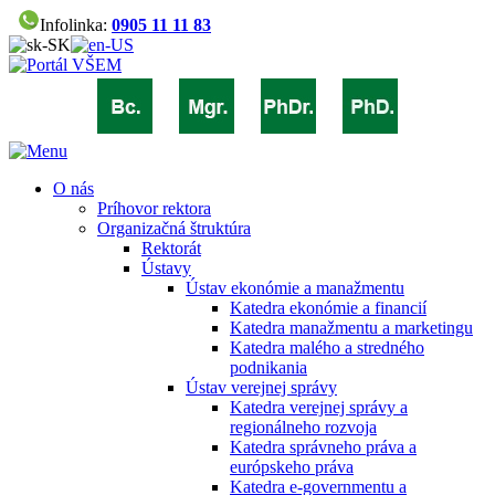
Infolinka:
0905 11 11 83
O nás
Príhovor rektora
Organizačná štruktúra
Rektorát
Ústavy
Ústav ekonómie a manažmentu
Katedra ekonómie a financií
Katedra manažmentu a marketingu
Katedra malého a stredného
podnikania
Ústav verejnej správy
Katedra verejnej správy a
regionálneho rozvoja
Katedra správneho práva a
európskeho práva
Katedra e-governmentu a