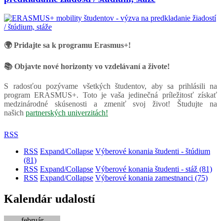
🌍 Pridajte sa k programu Erasmus+!
📚 Objavte nové horizonty vo vzdelávaní a živote!
S radosťou pozývame všetkých študentov, aby sa prihlásili na
program ERASMUS+. Toto je vaša jedinečná príležitosť získať
medzinárodné skúsenosti a zmeniť svoj život! Študujte na
našich
partnerských univerzitách!
RSS
RSS
Expand/Collapse
Výberové konania študenti - štúdium
(81)
RSS
Expand/Collapse
Výberové konania študenti - stáž
(81)
RSS
Expand/Collapse
Výberové konania zamestnanci
(75)
Kalendár udalostí
február