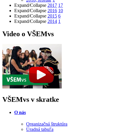
Expand/Collapse
2017
17
Expand/Collapse
2016
10
Expand/Collapse
2015
6
Expand/Collapse
2014
1
Video o VŠEMvs
VŠEMvs v skratke
O nás
Organizačná štruktúra
Úradná tabuľa