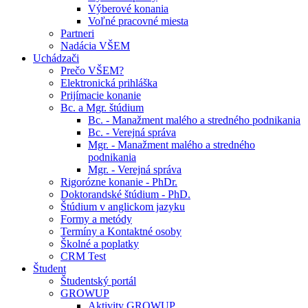
Výberové konania
Voľné pracovné miesta
Partneri
Nadácia VŠEM
Uchádzači
Prečo VŠEM?
Elektronická prihláška
Prijímacie konanie
Bc. a Mgr. štúdium
Bc. - Manažment malého a stredného podnikania
Bc. - Verejná správa
Mgr. - Manažment malého a stredného
podnikania
Mgr. - Verejná správa
Rigorózne konanie - PhDr.
Doktorandské štúdium - PhD.
Štúdium v anglickom jazyku
Formy a metódy
Termíny a Kontaktné osoby
Školné a poplatky
CRM Test
Študent
Študentský portál
GROWUP
Aktivity GROWUP