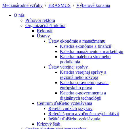
Medzinárodné vzťahy
/
ERASMUS
/
Výberové konania
O nás
Príhovor rektora
Organizačná štruktúra
Rektorát
Ústavy
Ústav ekonómie a manažmentu
Katedra ekonómie a financií
Katedra manažmentu a marketingu
Katedra malého a stredného
podnikania
Ústav verejnej správy
Katedra verejnej správy a
regionálneho rozvoja
Katedra správneho práva a
európskeho práva
Katedra e-governmentu a
digitálnych technológií
Centrum ďalšieho vzdelávania
Rerefát cudzích jazykov
Referát športu a voľnočasových aktivít
Inštitút ďalšieho vzdelávania
Krízový štáb