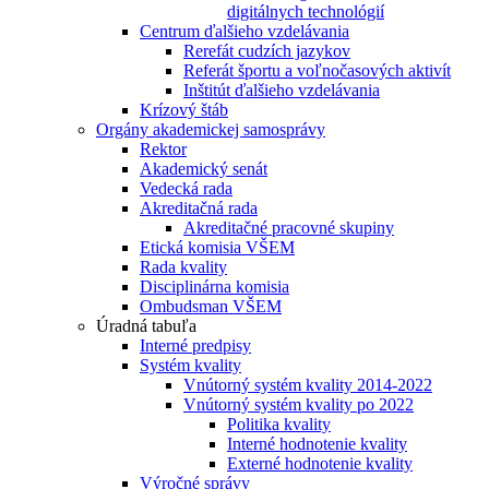
digitálnych technológií
Centrum ďalšieho vzdelávania
Rerefát cudzích jazykov
Referát športu a voľnočasových aktivít
Inštitút ďalšieho vzdelávania
Krízový štáb
Orgány akademickej samosprávy
Rektor
Akademický senát
Vedecká rada
Akreditačná rada
Akreditačné pracovné skupiny
Etická komisia VŠEM
Rada kvality
Disciplinárna komisia
Ombudsman VŠEM
Úradná tabuľa
Interné predpisy
Systém kvality
Vnútorný systém kvality 2014-2022
Vnútorný systém kvality po 2022
Politika kvality
Interné hodnotenie kvality
Externé hodnotenie kvality
Výročné správy