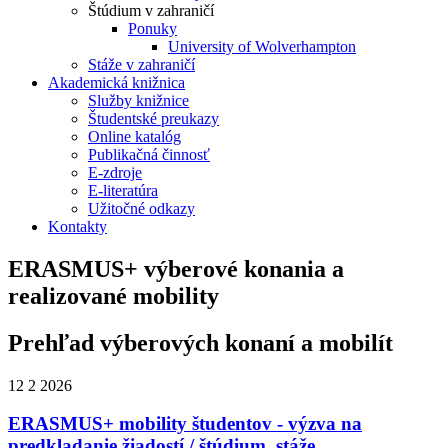
Štúdium v zahraničí
Ponuky
University of Wolverhampton
Stáže v zahraničí
Akademická knižnica
Služby knižnice
Študentské preukazy
Online katalóg
Publikačná činnosť
E-zdroje
E-literatúra
Užitočné odkazy
Kontakty
ERASMUS+ výberové konania a
realizované mobility
Prehľad výberových konaní a mobilít
12
2
2026
ERASMUS+ mobility študentov - výzva na
predkladanie žiadostí / štúdium, stáže