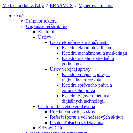
Medzinárodné vzťahy
/
ERASMUS
/
Výberové konania
O nás
Príhovor rektora
Organizačná štruktúra
Rektorát
Ústavy
Ústav ekonómie a manažmentu
Katedra ekonómie a financií
Katedra manažmentu a marketingu
Katedra malého a stredného
podnikania
Ústav verejnej správy
Katedra verejnej správy a
regionálneho rozvoja
Katedra správneho práva a
európskeho práva
Katedra e-governmentu a
digitálnych technológií
Centrum ďalšieho vzdelávania
Rerefát cudzích jazykov
Referát športu a voľnočasových aktivít
Inštitút ďalšieho vzdelávania
Krízový štáb