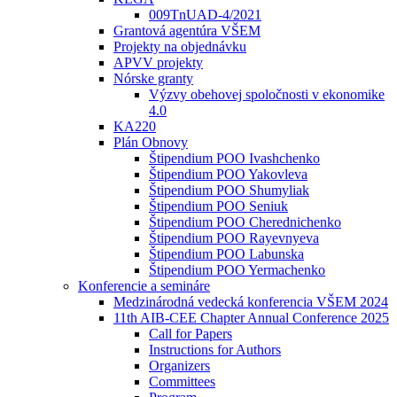
009TnUAD-4/2021
Grantová agentúra VŠEM
Projekty na objednávku
APVV projekty
Nórske granty
Výzvy obehovej spoločnosti v ekonomike
4.0
KA220
Plán Obnovy
Štipendium POO Ivashchenko
Štipendium POO Yakovleva
Štipendium POO Shumyliak
Štipendium POO Seniuk
Štipendium POO Cherednichenko
Štipendium POO Rayevnyeva
Štipendium POO Labunska
Štipendium POO Yermachenko
Konferencie a semináre
Medzinárodná vedecká konferencia VŠEM 2024
11th AIB-CEE Chapter Annual Conference 2025
Call for Papers
Instructions for Authors
Organizers
Committees