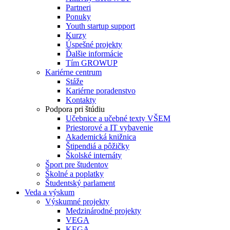
Partneri
Ponuky
Youth startup support
Kurzy
Úspešné projekty
Ďalšie informácie
Tím GROWUP
Kariérne centrum
Stáže
Kariérne poradenstvo
Kontakty
Podpora pri štúdiu
Učebnice a učebné texty VŠEM
Priestorové a IT vybavenie
Akademická knižnica
Štipendiá a pôžičky
Školské internáty
Šport pre študentov
Školné a poplatky
Študentský parlament
Veda a výskum
Výskumné projekty
Medzinárodné projekty
VEGA
KEGA