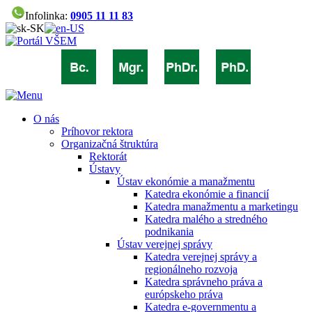
Infolinka:
0905 11 11 83
O nás
Príhovor rektora
Organizačná štruktúra
Rektorát
Ústavy
Ústav ekonómie a manažmentu
Katedra ekonómie a financií
Katedra manažmentu a marketingu
Katedra malého a stredného
podnikania
Ústav verejnej správy
Katedra verejnej správy a
regionálneho rozvoja
Katedra správneho práva a
európskeho práva
Katedra e-governmentu a