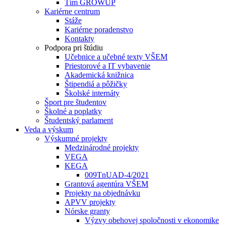
Tím GROWUP
Kariérne centrum
Stáže
Kariérne poradenstvo
Kontakty
Podpora pri štúdiu
Učebnice a učebné texty VŠEM
Priestorové a IT vybavenie
Akademická knižnica
Štipendiá a pôžičky
Školské internáty
Šport pre študentov
Školné a poplatky
Študentský parlament
Veda a výskum
Výskumné projekty
Medzinárodné projekty
VEGA
KEGA
009TnUAD-4/2021
Grantová agentúra VŠEM
Projekty na objednávku
APVV projekty
Nórske granty
Výzvy obehovej spoločnosti v ekonomike