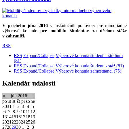
V priebehu júna 2016
sa uskutočnili pohovory pre mimoriadne
výberové konanie
pre mobilitu študentov
za účelom stáže
v zahraničí.
RSS
RSS
Expand/Collapse
Výberové konania študenti - štúdium
(81)
RSS
Expand/Collapse
Výberové konania študenti - stáž
(81)
RSS
Expand/Collapse
Výberové konania zamestnanci
(75)
Kalendár udalostí
«
jún 2016
»
po
ut
st
št
pi
so
ne
30
31
1
2
3
4
5
6
7
8
9
10
11
12
13
14
15
16
17
18
19
20
21
22
23
24
25
26
27
28
29
30
1
2
3