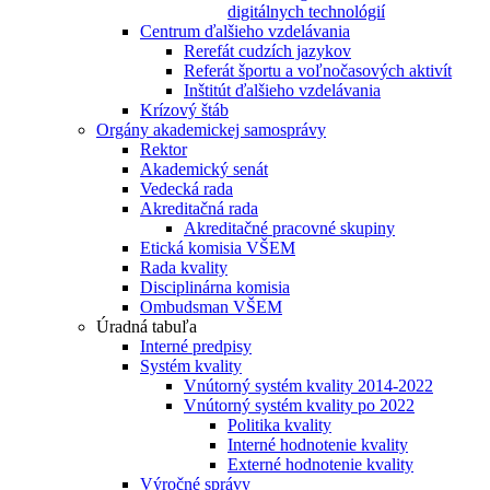
digitálnych technológií
Centrum ďalšieho vzdelávania
Rerefát cudzích jazykov
Referát športu a voľnočasových aktivít
Inštitút ďalšieho vzdelávania
Krízový štáb
Orgány akademickej samosprávy
Rektor
Akademický senát
Vedecká rada
Akreditačná rada
Akreditačné pracovné skupiny
Etická komisia VŠEM
Rada kvality
Disciplinárna komisia
Ombudsman VŠEM
Úradná tabuľa
Interné predpisy
Systém kvality
Vnútorný systém kvality 2014-2022
Vnútorný systém kvality po 2022
Politika kvality
Interné hodnotenie kvality
Externé hodnotenie kvality
Výročné správy