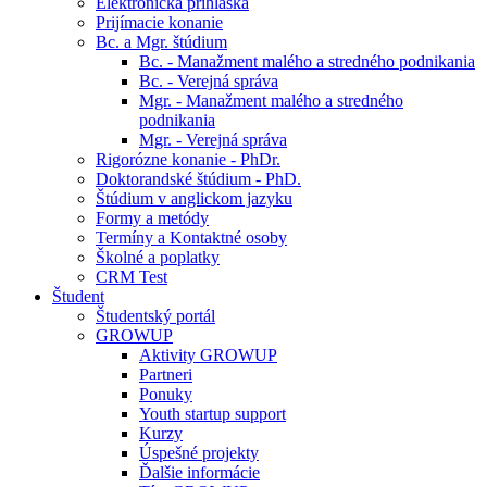
Elektronická prihláška
Prijímacie konanie
Bc. a Mgr. štúdium
Bc. - Manažment malého a stredného podnikania
Bc. - Verejná správa
Mgr. - Manažment malého a stredného
podnikania
Mgr. - Verejná správa
Rigorózne konanie - PhDr.
Doktorandské štúdium - PhD.
Štúdium v anglickom jazyku
Formy a metódy
Termíny a Kontaktné osoby
Školné a poplatky
CRM Test
Študent
Študentský portál
GROWUP
Aktivity GROWUP
Partneri
Ponuky
Youth startup support
Kurzy
Úspešné projekty
Ďalšie informácie