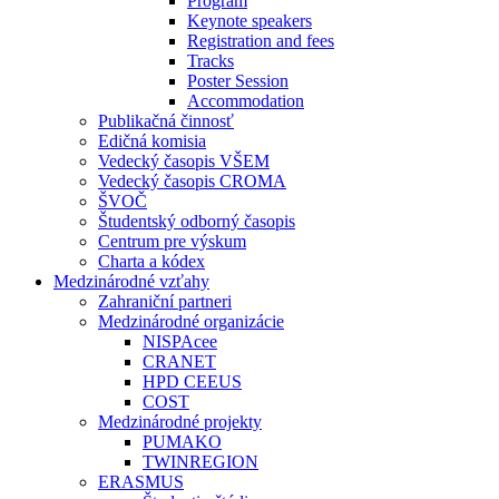
Program
Keynote speakers
Registration and fees
Tracks
Poster Session
Accommodation
Publikačná činnosť
Edičná komisia
Vedecký časopis VŠEM
Vedecký časopis CROMA
ŠVOČ
Študentský odborný časopis
Centrum pre výskum
Charta a kódex
Medzinárodné vzťahy
Zahraniční partneri
Medzinárodné organizácie
NISPAcee
CRANET
HPD CEEUS
COST
Medzinárodné projekty
PUMAKO
TWINREGION
ERASMUS