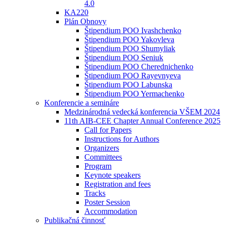
4.0
KA220
Plán Obnovy
Štipendium POO Ivashchenko
Štipendium POO Yakovleva
Štipendium POO Shumyliak
Štipendium POO Seniuk
Štipendium POO Cherednichenko
Štipendium POO Rayevnyeva
Štipendium POO Labunska
Štipendium POO Yermachenko
Konferencie a semináre
Medzinárodná vedecká konferencia VŠEM 2024
11th AIB-CEE Chapter Annual Conference 2025
Call for Papers
Instructions for Authors
Organizers
Committees
Program
Keynote speakers
Registration and fees
Tracks
Poster Session
Accommodation
Publikačná činnosť