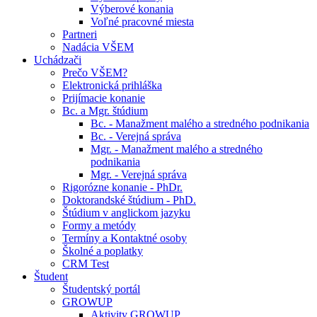
Výberové konania
Voľné pracovné miesta
Partneri
Nadácia VŠEM
Uchádzači
Prečo VŠEM?
Elektronická prihláška
Prijímacie konanie
Bc. a Mgr. štúdium
Bc. - Manažment malého a stredného podnikania
Bc. - Verejná správa
Mgr. - Manažment malého a stredného
podnikania
Mgr. - Verejná správa
Rigorózne konanie - PhDr.
Doktorandské štúdium - PhD.
Štúdium v anglickom jazyku
Formy a metódy
Termíny a Kontaktné osoby
Školné a poplatky
CRM Test
Študent
Študentský portál
GROWUP
Aktivity GROWUP