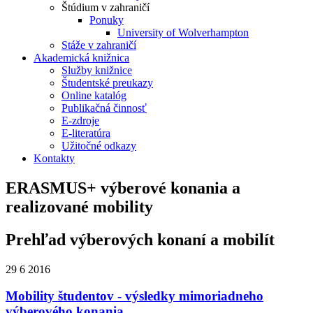
Štúdium v zahraničí
Ponuky
University of Wolverhampton
Stáže v zahraničí
Akademická knižnica
Služby knižnice
Študentské preukazy
Online katalóg
Publikačná činnosť
E-zdroje
E-literatúra
Užitočné odkazy
Kontakty
ERASMUS+ výberové konania a
realizované mobility
Prehľad výberových konaní a mobilít
29
6
2016
Mobility študentov - výsledky mimoriadneho
výberového konania