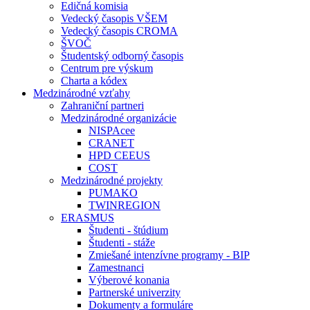
Edičná komisia
Vedecký časopis VŠEM
Vedecký časopis CROMA
ŠVOČ
Študentský odborný časopis
Centrum pre výskum
Charta a kódex
Medzinárodné vzťahy
Zahraniční partneri
Medzinárodné organizácie
NISPAcee
CRANET
HPD CEEUS
COST
Medzinárodné projekty
PUMAKO
TWINREGION
ERASMUS
Študenti - štúdium
Študenti - stáže
Zmiešané intenzívne programy - BIP
Zamestnanci
Výberové konania
Partnerské univerzity
Dokumenty a formuláre