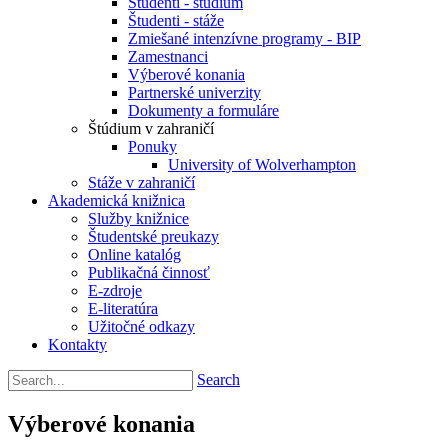
Študenti - štúdium
Študenti - stáže
Zmiešané intenzívne programy - BIP
Zamestnanci
Výberové konania
Partnerské univerzity
Dokumenty a formuláre
Štúdium v zahraničí
Ponuky
University of Wolverhampton
Stáže v zahraničí
Akademická knižnica
Služby knižnice
Študentské preukazy
Online katalóg
Publikačná činnosť
E-zdroje
E-literatúra
Užitočné odkazy
Kontakty
Search
Výberové konania