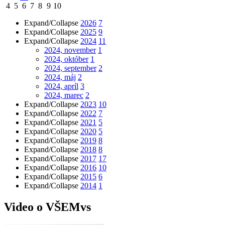
4
5
6
7
8
9
10
Expand/Collapse
2026
7
Expand/Collapse
2025
9
Expand/Collapse
2024
11
2024, november
1
2024, október
1
2024, september
2
2024, máj
2
2024, apríl
3
2024, marec
2
Expand/Collapse
2023
10
Expand/Collapse
2022
7
Expand/Collapse
2021
5
Expand/Collapse
2020
5
Expand/Collapse
2019
8
Expand/Collapse
2018
8
Expand/Collapse
2017
17
Expand/Collapse
2016
10
Expand/Collapse
2015
6
Expand/Collapse
2014
1
Video o VŠEMvs