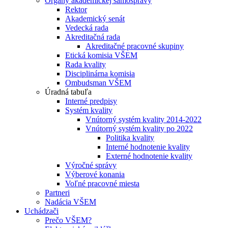
Orgány akademickej samosprávy
Rektor
Akademický senát
Vedecká rada
Akreditačná rada
Akreditačné pracovné skupiny
Etická komisia VŠEM
Rada kvality
Disciplinárna komisia
Ombudsman VŠEM
Úradná tabuľa
Interné predpisy
Systém kvality
Vnútorný systém kvality 2014-2022
Vnútorný systém kvality po 2022
Politika kvality
Interné hodnotenie kvality
Externé hodnotenie kvality
Výročné správy
Výberové konania
Voľné pracovné miesta
Partneri
Nadácia VŠEM
Uchádzači
Prečo VŠEM?