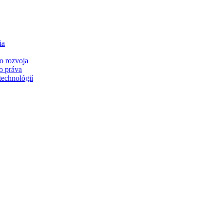
ia
o rozvoja
o práva
technológií