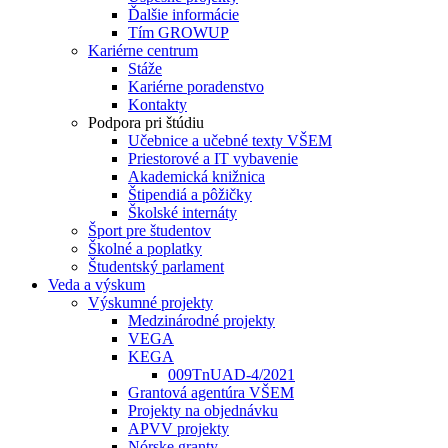
Ďalšie informácie
Tím GROWUP
Kariérne centrum
Stáže
Kariérne poradenstvo
Kontakty
Podpora pri štúdiu
Učebnice a učebné texty VŠEM
Priestorové a IT vybavenie
Akademická knižnica
Štipendiá a pôžičky
Školské internáty
Šport pre študentov
Školné a poplatky
Študentský parlament
Veda a výskum
Výskumné projekty
Medzinárodné projekty
VEGA
KEGA
009TnUAD-4/2021
Grantová agentúra VŠEM
Projekty na objednávku
APVV projekty
Nórske granty