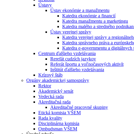
Ústavy
Ústav ekonómie a manažmentu
Katedra ekonómie a financií
Katedra manažmentu a marketingu
Katedra malého a stredného podnikan
Ústav verejnej správy
Katedra verejnej správy a regionálneh
Katedra správneho práva a európskeh
Katedra e-governmentu a digitálnych 
Centrum ďalšieho vzdelávania
Rerefát cudzích jazykov
Referát športu a voľnočasových aktivít
Inštitút ďalšieho vzdelávania
Krízový štáb
Orgány akademickej samosprávy
Rektor
Akademický senát
Vedecká rada
Akreditačná rada
Akreditačné pracovné skupiny
Etická komisia VŠEM
Rada kvality
Disciplinárna komisia
Ombudsman VŠEM