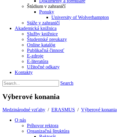
Dokumenty a formuláre
Štúdium v zahraničí
Ponuky
University of Wolverhampton
Stáže v zahraničí
Akademická knižnica
Služby knižnice
Študentské preukazy
Online katalóg
Publikačná činnosť
E-zdroje
E-literatúra
Užitočné odkazy
Kontakty
Search
Výberové konania
Medzinárodné vzťahy
/
ERASMUS
/
Výberové konania
O nás
Príhovor rektora
Organizačná štruktúra
Rektorát