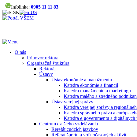
Infolinka:
0905 11 11 83
O nás
Príhovor rektora
Organizačná štruktúra
Rektorát
Ústavy
Ústav ekonómie a manažmentu
Katedra ekonómie a financií
Katedra manažmentu a marketingu
Katedra malého a stredného podnikan
Ústav verejnej správy
Katedra verejnej správy a regionálneh
Katedra správneho práva a európskeh
Katedra e-governmentu a digitálnych 
Centrum ďalšieho vzdelávania
Rerefát cudzích jazykov
Referát športu a voľnočasových aktivít