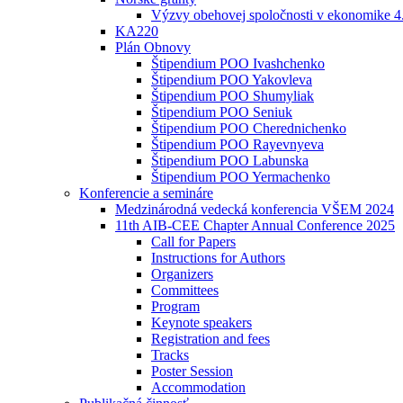
Výzvy obehovej spoločnosti v ekonomike 4
KA220
Plán Obnovy
Štipendium POO Ivashchenko
Štipendium POO Yakovleva
Štipendium POO Shumyliak
Štipendium POO Seniuk
Štipendium POO Cherednichenko
Štipendium POO Rayevnyeva
Štipendium POO Labunska
Štipendium POO Yermachenko
Konferencie a semináre
Medzinárodná vedecká konferencia VŠEM 2024
11th AIB-CEE Chapter Annual Conference 2025
Call for Papers
Instructions for Authors
Organizers
Committees
Program
Keynote speakers
Registration and fees
Tracks
Poster Session
Accommodation