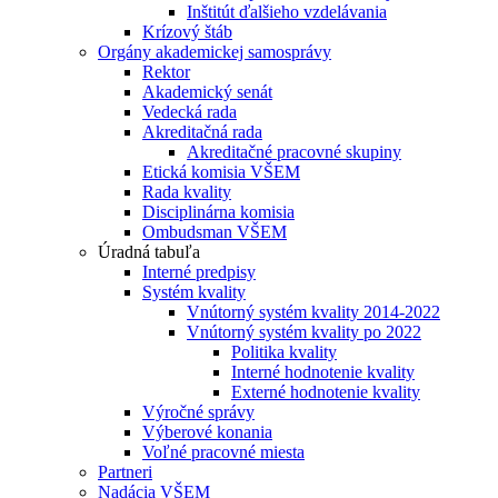
Inštitút ďalšieho vzdelávania
Krízový štáb
Orgány akademickej samosprávy
Rektor
Akademický senát
Vedecká rada
Akreditačná rada
Akreditačné pracovné skupiny
Etická komisia VŠEM
Rada kvality
Disciplinárna komisia
Ombudsman VŠEM
Úradná tabuľa
Interné predpisy
Systém kvality
Vnútorný systém kvality 2014-2022
Vnútorný systém kvality po 2022
Politika kvality
Interné hodnotenie kvality
Externé hodnotenie kvality
Výročné správy
Výberové konania
Voľné pracovné miesta
Partneri
Nadácia VŠEM