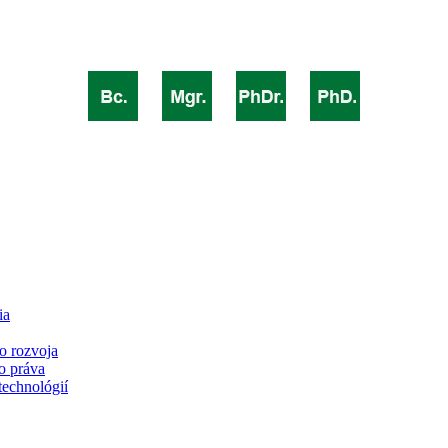
ia
o rozvoja
o práva
technológií