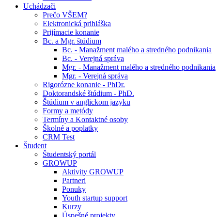
Uchádzači
Prečo VŠEM?
Elektronická prihláška
Prijímacie konanie
Bc. a Mgr. štúdium
Bc. - Manažment malého a stredného podnikania
Bc. - Verejná správa
Mgr. - Manažment malého a stredného podnikania
Mgr. - Verejná správa
Rigorózne konanie - PhDr.
Doktorandské štúdium - PhD.
Štúdium v anglickom jazyku
Formy a metódy
Termíny a Kontaktné osoby
Školné a poplatky
CRM Test
Študent
Študentský portál
GROWUP
Aktivity GROWUP
Partneri
Ponuky
Youth startup support
Kurzy
Úspešné projekty