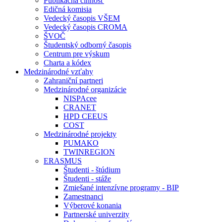
Publikačná činnosť
Edičná komisia
Vedecký časopis VŠEM
Vedecký časopis CROMA
ŠVOČ
Študentský odborný časopis
Centrum pre výskum
Charta a kódex
Medzinárodné vzťahy
Zahraniční partneri
Medzinárodné organizácie
NISPAcee
CRANET
HPD CEEUS
COST
Medzinárodné projekty
PUMAKO
TWINREGION
ERASMUS
Študenti - štúdium
Študenti - stáže
Zmiešané intenzívne programy - BIP
Zamestnanci
Výberové konania
Partnerské univerzity