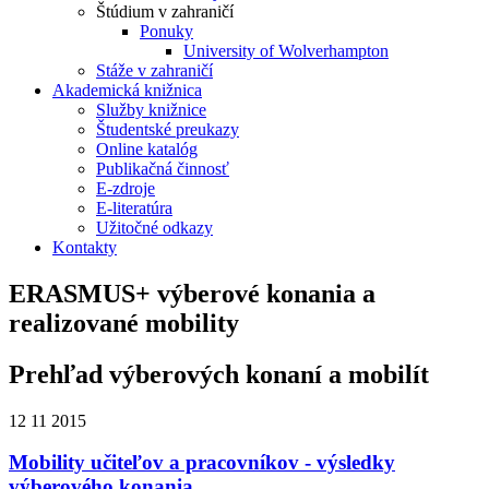
Štúdium v zahraničí
Ponuky
University of Wolverhampton
Stáže v zahraničí
Akademická knižnica
Služby knižnice
Študentské preukazy
Online katalóg
Publikačná činnosť
E-zdroje
E-literatúra
Užitočné odkazy
Kontakty
ERASMUS+ výberové konania a
realizované mobility
Prehľad výberových konaní a mobilít
12
11
2015
Mobility učiteľov a pracovníkov - výsledky
výberového konania