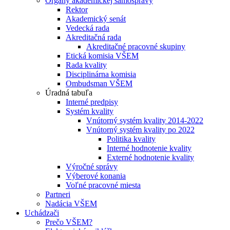
Orgány akademickej samosprávy
Rektor
Akademický senát
Vedecká rada
Akreditačná rada
Akreditačné pracovné skupiny
Etická komisia VŠEM
Rada kvality
Disciplinárna komisia
Ombudsman VŠEM
Úradná tabuľa
Interné predpisy
Systém kvality
Vnútorný systém kvality 2014-2022
Vnútorný systém kvality po 2022
Politika kvality
Interné hodnotenie kvality
Externé hodnotenie kvality
Výročné správy
Výberové konania
Voľné pracovné miesta
Partneri
Nadácia VŠEM
Uchádzači
Prečo VŠEM?