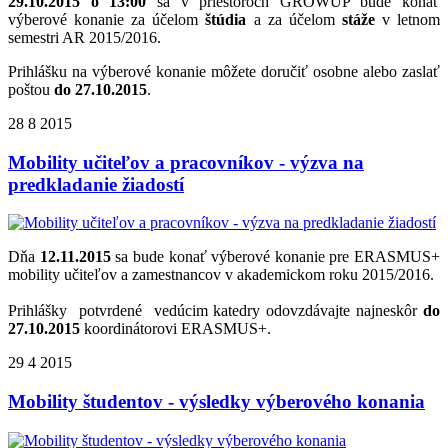
29.10.2015 o 13:00
sa v priestoroch GROWUP bude konať
výberové konanie za účelom
štúdia
a za účelom
stáže
v letnom
semestri AR 2015/2016.
Prihlášku na výberové konanie môžete doručiť osobne alebo zaslať
poštou
do 27.10.2015
.
28
8
2015
Mobility učiteľov a pracovníkov - výzva na
predkladanie žiadostí
Dňa
12.11.2015
sa bude konať výberové konanie pre ERASMUS+
mobility učiteľov a zamestnancov v akademickom roku 2015/2016.
Prihlášky potvrdené vedúcim katedry odovzdávajte najneskôr
do
27.10.2015
koordinátorovi ERASMUS+.
29
4
2015
Mobility študentov - výsledky výberového konania