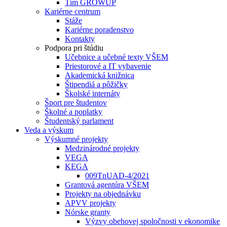
Tím GROWUP
Kariérne centrum
Stáže
Kariérne poradenstvo
Kontakty
Podpora pri štúdiu
Učebnice a učebné texty VŠEM
Priestorové a IT vybavenie
Akademická knižnica
Štipendiá a pôžičky
Školské internáty
Šport pre študentov
Školné a poplatky
Študentský parlament
Veda a výskum
Výskumné projekty
Medzinárodné projekty
VEGA
KEGA
009TnUAD-4/2021
Grantová agentúra VŠEM
Projekty na objednávku
APVV projekty
Nórske granty
Výzvy obehovej spoločnosti v ekonomike