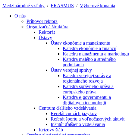
Medzinárodné vzťahy
/
ERASMUS
/
Výberové konania
O nás
Príhovor rektora
Organizačná štruktúra
Rektorát
Ústavy
Ústav ekonómie a manažmentu
Katedra ekonómie a financií
Katedra manažmentu a marketingu
Katedra malého a stredného
podnikania
Ústav verejnej správy
Katedra verejnej správy a
regionálneho rozvoja
Katedra správneho práva a
európskeho práva
Katedra e-governmentu a
digitálnych technológií
Centrum ďalšieho vzdelávania
Rerefát cudzích jazykov
Referát športu a voľnočasových aktivít
Inštitút ďalšieho vzdelávania
Krízový štáb