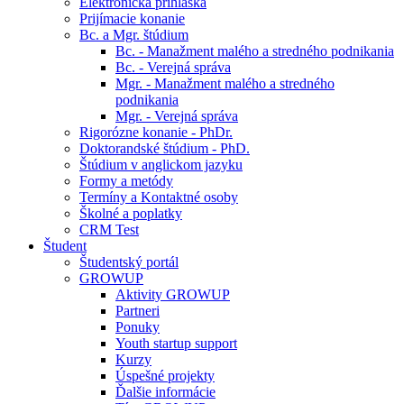
Elektronická prihláška
Prijímacie konanie
Bc. a Mgr. štúdium
Bc. - Manažment malého a stredného podnikania
Bc. - Verejná správa
Mgr. - Manažment malého a stredného
podnikania
Mgr. - Verejná správa
Rigorózne konanie - PhDr.
Doktorandské štúdium - PhD.
Štúdium v anglickom jazyku
Formy a metódy
Termíny a Kontaktné osoby
Školné a poplatky
CRM Test
Študent
Študentský portál
GROWUP
Aktivity GROWUP
Partneri
Ponuky
Youth startup support
Kurzy
Úspešné projekty
Ďalšie informácie