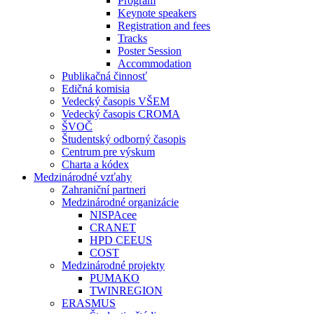
Program
Keynote speakers
Registration and fees
Tracks
Poster Session
Accommodation
Publikačná činnosť
Edičná komisia
Vedecký časopis VŠEM
Vedecký časopis CROMA
ŠVOČ
Študentský odborný časopis
Centrum pre výskum
Charta a kódex
Medzinárodné vzťahy
Zahraniční partneri
Medzinárodné organizácie
NISPAcee
CRANET
HPD CEEUS
COST
Medzinárodné projekty
PUMAKO
TWINREGION
ERASMUS