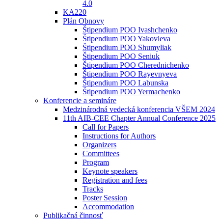
4.0
KA220
Plán Obnovy
Štipendium POO Ivashchenko
Štipendium POO Yakovleva
Štipendium POO Shumyliak
Štipendium POO Seniuk
Štipendium POO Cherednichenko
Štipendium POO Rayevnyeva
Štipendium POO Labunska
Štipendium POO Yermachenko
Konferencie a semináre
Medzinárodná vedecká konferencia VŠEM 2024
11th AIB-CEE Chapter Annual Conference 2025
Call for Papers
Instructions for Authors
Organizers
Committees
Program
Keynote speakers
Registration and fees
Tracks
Poster Session
Accommodation
Publikačná činnosť