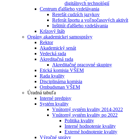
digitálnych technológií
Centrum ďalšieho vzdelávania
Rerefát cudzích jazykov
Referát športu a voľnočasových aktivít
Inštitút ďalšieho vzdelávania
Krízový štáb
Orgány akademickej samosprávy
Rektor
Akademický senát
Vedecká rada
Akreditačná rada
Akreditačné pracovné skupiny
Etická komisia VŠEM
Rada kvality
Disciplinárna komisia
Ombudsman VŠEM
Úradná tabuľa
Interné predpisy
Systém kvality
Vnútorný systém kvality 2014-2022
Vnútorný systém kvality po 2022
Politika kvality
Interné hodnotenie kvality
Externé hodnotenie kvality
Výročné správy