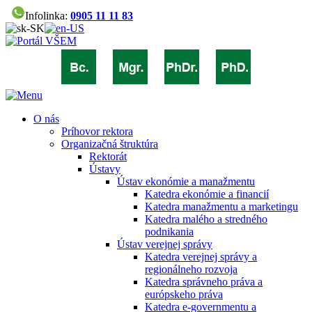
Infolinka:
0905 11 11 83
O nás
Príhovor rektora
Organizačná štruktúra
Rektorát
Ústavy
Ústav ekonómie a manažmentu
Katedra ekonómie a financií
Katedra manažmentu a marketingu
Katedra malého a stredného
podnikania
Ústav verejnej správy
Katedra verejnej správy a
regionálneho rozvoja
Katedra správneho práva a
európskeho práva
Katedra e-governmentu a