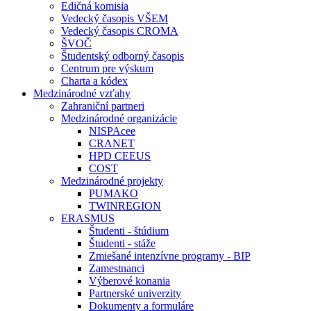
Edičná komisia
Vedecký časopis VŠEM
Vedecký časopis CROMA
ŠVOČ
Študentský odborný časopis
Centrum pre výskum
Charta a kódex
Medzinárodné vzťahy
Zahraniční partneri
Medzinárodné organizácie
NISPAcee
CRANET
HPD CEEUS
COST
Medzinárodné projekty
PUMAKO
TWINREGION
ERASMUS
Študenti - štúdium
Študenti - stáže
Zmiešané intenzívne programy - BIP
Zamestnanci
Výberové konania
Partnerské univerzity
Dokumenty a formuláre