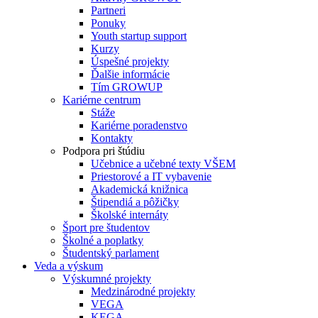
Partneri
Ponuky
Youth startup support
Kurzy
Úspešné projekty
Ďalšie informácie
Tím GROWUP
Kariérne centrum
Stáže
Kariérne poradenstvo
Kontakty
Podpora pri štúdiu
Učebnice a učebné texty VŠEM
Priestorové a IT vybavenie
Akademická knižnica
Štipendiá a pôžičky
Školské internáty
Šport pre študentov
Školné a poplatky
Študentský parlament
Veda a výskum
Výskumné projekty
Medzinárodné projekty
VEGA
KEGA