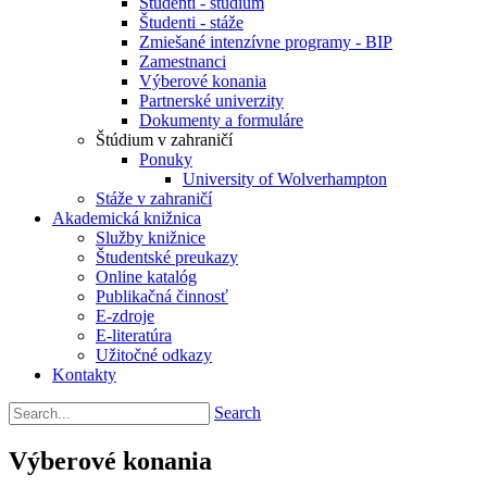
Študenti - štúdium
Študenti - stáže
Zmiešané intenzívne programy - BIP
Zamestnanci
Výberové konania
Partnerské univerzity
Dokumenty a formuláre
Štúdium v zahraničí
Ponuky
University of Wolverhampton
Stáže v zahraničí
Akademická knižnica
Služby knižnice
Študentské preukazy
Online katalóg
Publikačná činnosť
E-zdroje
E-literatúra
Užitočné odkazy
Kontakty
Search
Výberové konania