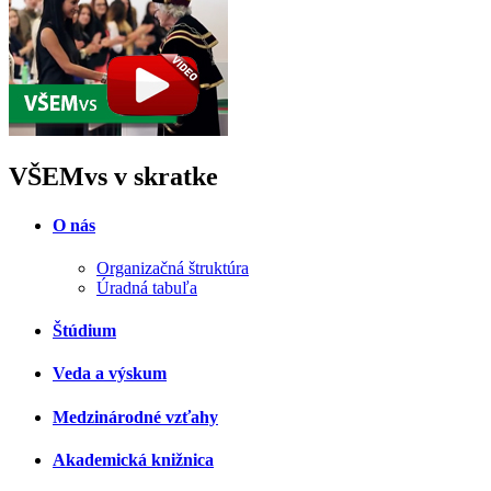
VŠEMvs v skratke
O nás
Organizačná štruktúra
Úradná tabuľa
Štúdium
Veda a výskum
Medzinárodné vzťahy
Akademická knižnica