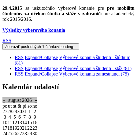
29.4.2015
sa uskutočnilo výberové konanie pre
pre mobilitu
študentov za účelom štúdia a stáže v zahraničí
pre akademický
rok 2015/2016.
Výsledky výberového konania
RSS
Zobraziť posledných 1 článkov
Loading...
RSS
Expand/Collapse
Výberové konania študenti - štúdium
(81)
RSS
Expand/Collapse
Výberové konania študenti - stáž
(81)
RSS
Expand/Collapse
Výberové konania zamestnanci
(75)
Kalendár udalostí
«
august 2026
»
po
ut
st
št
pi
so
ne
27
28
29
30
31
1
2
3
4
5
6
7
8
9
10
11
12
13
14
15
16
17
18
19
20
21
22
23
24
25
26
27
28
29
30