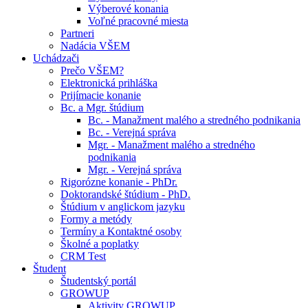
Výberové konania
Voľné pracovné miesta
Partneri
Nadácia VŠEM
Uchádzači
Prečo VŠEM?
Elektronická prihláška
Prijímacie konanie
Bc. a Mgr. štúdium
Bc. - Manažment malého a stredného podnikania
Bc. - Verejná správa
Mgr. - Manažment malého a stredného
podnikania
Mgr. - Verejná správa
Rigorózne konanie - PhDr.
Doktorandské štúdium - PhD.
Štúdium v anglickom jazyku
Formy a metódy
Termíny a Kontaktné osoby
Školné a poplatky
CRM Test
Študent
Študentský portál
GROWUP
Aktivity GROWUP