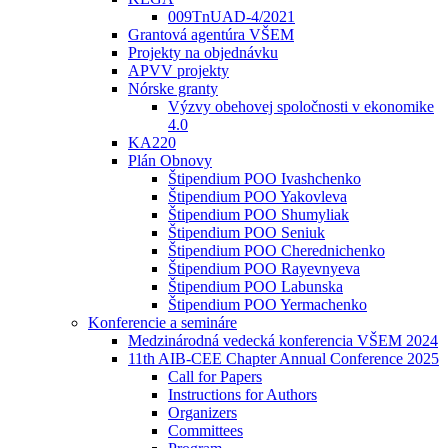
009TnUAD-4/2021
Grantová agentúra VŠEM
Projekty na objednávku
APVV projekty
Nórske granty
Výzvy obehovej spoločnosti v ekonomike
4.0
KA220
Plán Obnovy
Štipendium POO Ivashchenko
Štipendium POO Yakovleva
Štipendium POO Shumyliak
Štipendium POO Seniuk
Štipendium POO Cherednichenko
Štipendium POO Rayevnyeva
Štipendium POO Labunska
Štipendium POO Yermachenko
Konferencie a semináre
Medzinárodná vedecká konferencia VŠEM 2024
11th AIB-CEE Chapter Annual Conference 2025
Call for Papers
Instructions for Authors
Organizers
Committees