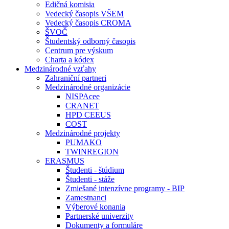
Edičná komisia
Vedecký časopis VŠEM
Vedecký časopis CROMA
ŠVOČ
Študentský odborný časopis
Centrum pre výskum
Charta a kódex
Medzinárodné vzťahy
Zahraniční partneri
Medzinárodné organizácie
NISPAcee
CRANET
HPD CEEUS
COST
Medzinárodné projekty
PUMAKO
TWINREGION
ERASMUS
Študenti - štúdium
Študenti - stáže
Zmiešané intenzívne programy - BIP
Zamestnanci
Výberové konania
Partnerské univerzity
Dokumenty a formuláre