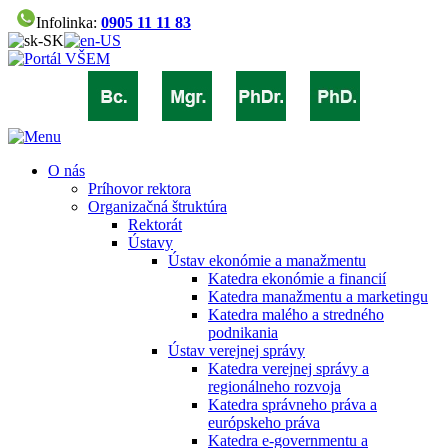
Infolinka:
0905 11 11 83
O nás
Príhovor rektora
Organizačná štruktúra
Rektorát
Ústavy
Ústav ekonómie a manažmentu
Katedra ekonómie a financií
Katedra manažmentu a marketingu
Katedra malého a stredného
podnikania
Ústav verejnej správy
Katedra verejnej správy a
regionálneho rozvoja
Katedra správneho práva a
európskeho práva
Katedra e-governmentu a