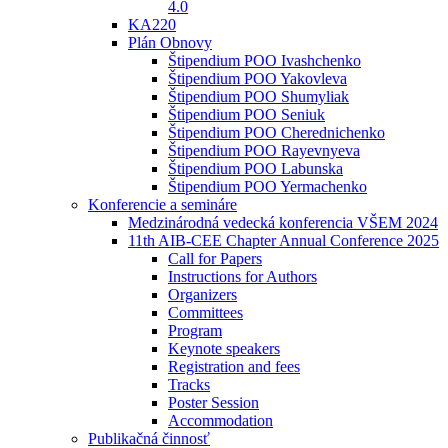
4.0
KA220
Plán Obnovy
Štipendium POO Ivashchenko
Štipendium POO Yakovleva
Štipendium POO Shumyliak
Štipendium POO Seniuk
Štipendium POO Cherednichenko
Štipendium POO Rayevnyeva
Štipendium POO Labunska
Štipendium POO Yermachenko
Konferencie a semináre
Medzinárodná vedecká konferencia VŠEM 2024
11th AIB-CEE Chapter Annual Conference 2025
Call for Papers
Instructions for Authors
Organizers
Committees
Program
Keynote speakers
Registration and fees
Tracks
Poster Session
Accommodation
Publikačná činnosť