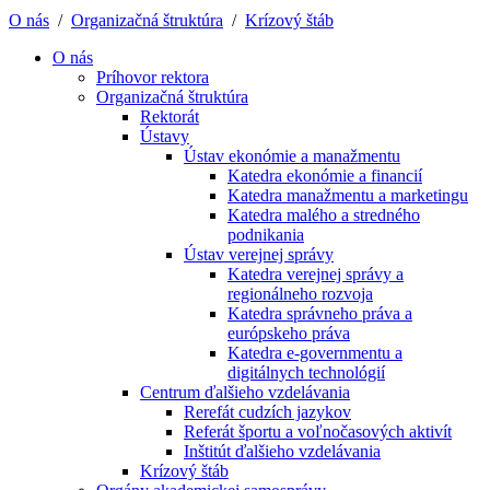
O nás
/
Organizačná štruktúra
/
Krízový štáb
O nás
Príhovor rektora
Organizačná štruktúra
Rektorát
Ústavy
Ústav ekonómie a manažmentu
Katedra ekonómie a financií
Katedra manažmentu a marketingu
Katedra malého a stredného
podnikania
Ústav verejnej správy
Katedra verejnej správy a
regionálneho rozvoja
Katedra správneho práva a
európskeho práva
Katedra e-governmentu a
digitálnych technológií
Centrum ďalšieho vzdelávania
Rerefát cudzích jazykov
Referát športu a voľnočasových aktivít
Inštitút ďalšieho vzdelávania
Krízový štáb