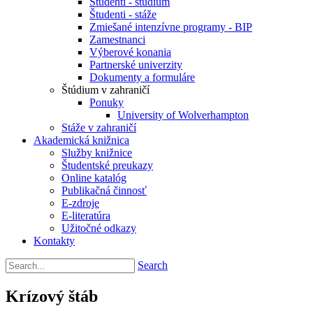
Študenti - štúdium
Študenti - stáže
Zmiešané intenzívne programy - BIP
Zamestnanci
Výberové konania
Partnerské univerzity
Dokumenty a formuláre
Štúdium v zahraničí
Ponuky
University of Wolverhampton
Stáže v zahraničí
Akademická knižnica
Služby knižnice
Študentské preukazy
Online katalóg
Publikačná činnosť
E-zdroje
E-literatúra
Užitočné odkazy
Kontakty
Search
Krízový štáb