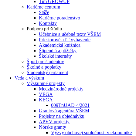
Tím GROWUP
Kariérne centrum
Stáže
Kariérne poradenstvo
Kontakty
Podpora pri štúdiu
Učebnice a učebné texty VŠEM
Priestorové a IT vybavenie
Akademická knižnica
Štipendiá a pôžičky
Školské internáty
Šport pre študentov
Školné a poplatky
Študentský parlament
Veda a výskum
Výskumné projekty
Medzinárodné projekty
VEGA
KEGA
009TnUAD-4/2021
Grantová agentúra VŠEM
Projekty na objednávku
APVV projekty
Nórske granty
Výzvy obehovej spoločnosti v ekonomike