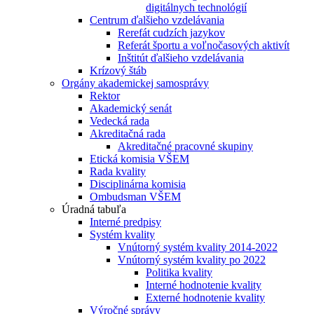
digitálnych technológií
Centrum ďalšieho vzdelávania
Rerefát cudzích jazykov
Referát športu a voľnočasových aktivít
Inštitút ďalšieho vzdelávania
Krízový štáb
Orgány akademickej samosprávy
Rektor
Akademický senát
Vedecká rada
Akreditačná rada
Akreditačné pracovné skupiny
Etická komisia VŠEM
Rada kvality
Disciplinárna komisia
Ombudsman VŠEM
Úradná tabuľa
Interné predpisy
Systém kvality
Vnútorný systém kvality 2014-2022
Vnútorný systém kvality po 2022
Politika kvality
Interné hodnotenie kvality
Externé hodnotenie kvality
Výročné správy