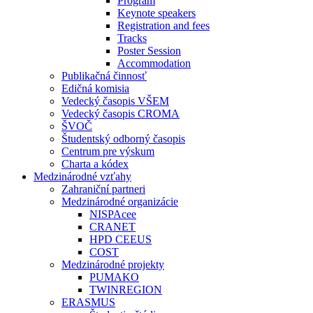
Program
Keynote speakers
Registration and fees
Tracks
Poster Session
Accommodation
Publikačná činnosť
Edičná komisia
Vedecký časopis VŠEM
Vedecký časopis CROMA
ŠVOČ
Študentský odborný časopis
Centrum pre výskum
Charta a kódex
Medzinárodné vzťahy
Zahraniční partneri
Medzinárodné organizácie
NISPAcee
CRANET
HPD CEEUS
COST
Medzinárodné projekty
PUMAKO
TWINREGION
ERASMUS