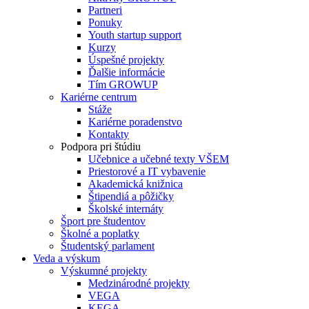
Partneri
Ponuky
Youth startup support
Kurzy
Úspešné projekty
Ďalšie informácie
Tím GROWUP
Kariérne centrum
Stáže
Kariérne poradenstvo
Kontakty
Podpora pri štúdiu
Učebnice a učebné texty VŠEM
Priestorové a IT vybavenie
Akademická knižnica
Štipendiá a pôžičky
Školské internáty
Šport pre študentov
Školné a poplatky
Študentský parlament
Veda a výskum
Výskumné projekty
Medzinárodné projekty
VEGA
KEGA