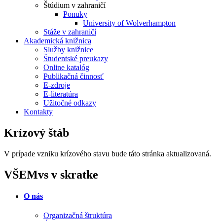
Štúdium v zahraničí
Ponuky
University of Wolverhampton
Stáže v zahraničí
Akademická knižnica
Služby knižnice
Študentské preukazy
Online katalóg
Publikačná činnosť
E-zdroje
E-literatúra
Užitočné odkazy
Kontakty
Krízový štáb
V prípade vzniku krízového stavu bude táto stránka aktualizovaná.
VŠEMvs v skratke
O nás
Organizačná štruktúra