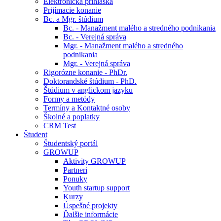
Elektronická prihláška
Prijímacie konanie
Bc. a Mgr. štúdium
Bc. - Manažment malého a stredného podnikania
Bc. - Verejná správa
Mgr. - Manažment malého a stredného
podnikania
Mgr. - Verejná správa
Rigorózne konanie - PhDr.
Doktorandské štúdium - PhD.
Štúdium v anglickom jazyku
Formy a metódy
Termíny a Kontaktné osoby
Školné a poplatky
CRM Test
Študent
Študentský portál
GROWUP
Aktivity GROWUP
Partneri
Ponuky
Youth startup support
Kurzy
Úspešné projekty
Ďalšie informácie