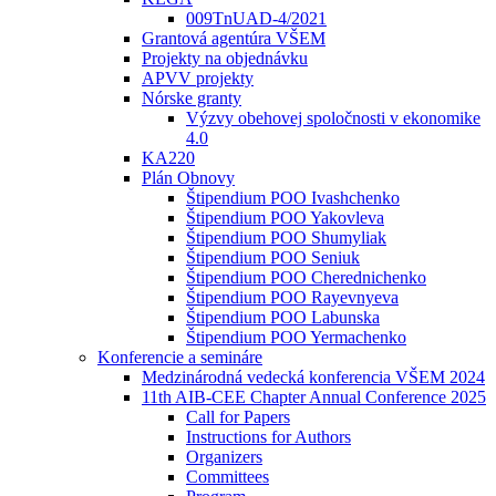
009TnUAD-4/2021
Grantová agentúra VŠEM
Projekty na objednávku
APVV projekty
Nórske granty
Výzvy obehovej spoločnosti v ekonomike
4.0
KA220
Plán Obnovy
Štipendium POO Ivashchenko
Štipendium POO Yakovleva
Štipendium POO Shumyliak
Štipendium POO Seniuk
Štipendium POO Cherednichenko
Štipendium POO Rayevnyeva
Štipendium POO Labunska
Štipendium POO Yermachenko
Konferencie a semináre
Medzinárodná vedecká konferencia VŠEM 2024
11th AIB-CEE Chapter Annual Conference 2025
Call for Papers
Instructions for Authors
Organizers
Committees