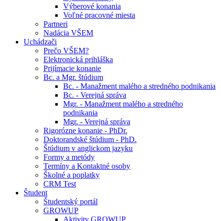
Výberové konania
Voľné pracovné miesta
Partneri
Nadácia VŠEM
Uchádzači
Prečo VŠEM?
Elektronická prihláška
Prijímacie konanie
Bc. a Mgr. štúdium
Bc. - Manažment malého a stredného podnikania
Bc. - Verejná správa
Mgr. - Manažment malého a stredného
podnikania
Mgr. - Verejná správa
Rigorózne konanie - PhDr.
Doktorandské štúdium - PhD.
Štúdium v anglickom jazyku
Formy a metódy
Termíny a Kontaktné osoby
Školné a poplatky
CRM Test
Študent
Študentský portál
GROWUP
Aktivity GROWUP