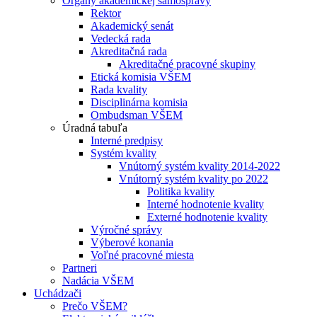
Orgány akademickej samosprávy
Rektor
Akademický senát
Vedecká rada
Akreditačná rada
Akreditačné pracovné skupiny
Etická komisia VŠEM
Rada kvality
Disciplinárna komisia
Ombudsman VŠEM
Úradná tabuľa
Interné predpisy
Systém kvality
Vnútorný systém kvality 2014-2022
Vnútorný systém kvality po 2022
Politika kvality
Interné hodnotenie kvality
Externé hodnotenie kvality
Výročné správy
Výberové konania
Voľné pracovné miesta
Partneri
Nadácia VŠEM
Uchádzači
Prečo VŠEM?