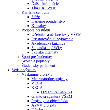
Ďalšie informácie
Tím GROWUP
Kariérne centrum
Stáže
Kariérne poradenstvo
Kontakty
Podpora pri štúdiu
Učebnice a učebné texty VŠEM
Priestorové a IT vybavenie
Akademická knižnica
Štipendiá a pôžičky
Školské internáty
Šport pre študentov
Školné a poplatky
Študentský parlament
Veda a výskum
Výskumné projekty
Medzinárodné projekty
VEGA
KEGA
009TnUAD-4/2021
Grantová agentúra VŠEM
Projekty na objednávku
APVV projekty
Nórske granty