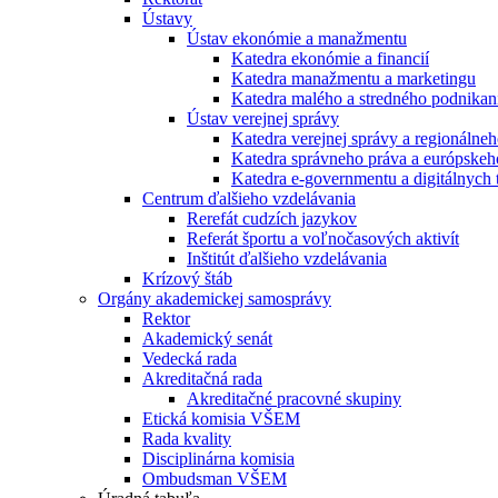
Ústavy
Ústav ekonómie a manažmentu
Katedra ekonómie a financií
Katedra manažmentu a marketingu
Katedra malého a stredného podnikan
Ústav verejnej správy
Katedra verejnej správy a regionálneh
Katedra správneho práva a európskeh
Katedra e-governmentu a digitálnych 
Centrum ďalšieho vzdelávania
Rerefát cudzích jazykov
Referát športu a voľnočasových aktivít
Inštitút ďalšieho vzdelávania
Krízový štáb
Orgány akademickej samosprávy
Rektor
Akademický senát
Vedecká rada
Akreditačná rada
Akreditačné pracovné skupiny
Etická komisia VŠEM
Rada kvality
Disciplinárna komisia
Ombudsman VŠEM