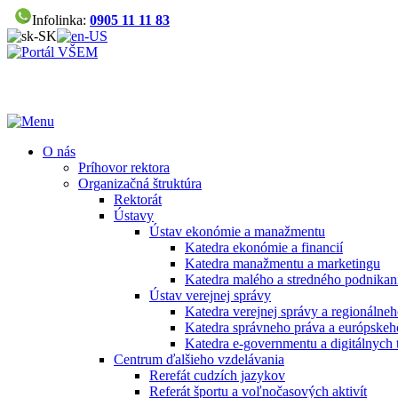
Infolinka:
0905 11 11 83
O nás
Príhovor rektora
Organizačná štruktúra
Rektorát
Ústavy
Ústav ekonómie a manažmentu
Katedra ekonómie a financií
Katedra manažmentu a marketingu
Katedra malého a stredného podnikan
Ústav verejnej správy
Katedra verejnej správy a regionálneh
Katedra správneho práva a európskeh
Katedra e-governmentu a digitálnych 
Centrum ďalšieho vzdelávania
Rerefát cudzích jazykov
Referát športu a voľnočasových aktivít