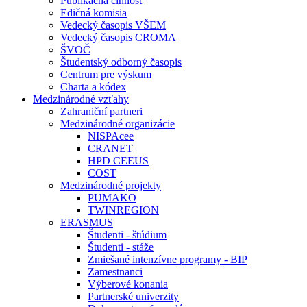
Publikačná činnosť
Edičná komisia
Vedecký časopis VŠEM
Vedecký časopis CROMA
ŠVOČ
Študentský odborný časopis
Centrum pre výskum
Charta a kódex
Medzinárodné vzťahy
Zahraniční partneri
Medzinárodné organizácie
NISPAcee
CRANET
HPD CEEUS
COST
Medzinárodné projekty
PUMAKO
TWINREGION
ERASMUS
Študenti - štúdium
Študenti - stáže
Zmiešané intenzívne programy - BIP
Zamestnanci
Výberové konania
Partnerské univerzity