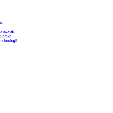
ia
o rozvoja
o práva
technológií