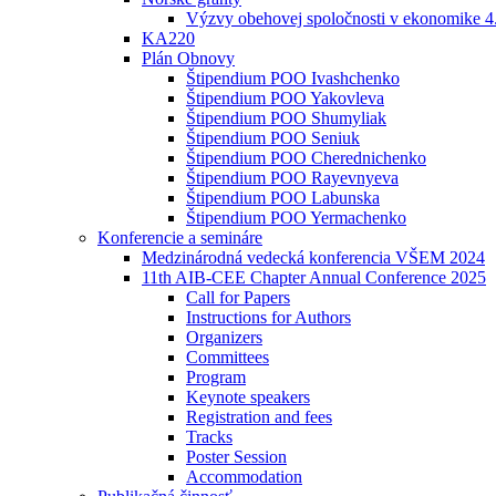
Výzvy obehovej spoločnosti v ekonomike 4
KA220
Plán Obnovy
Štipendium POO Ivashchenko
Štipendium POO Yakovleva
Štipendium POO Shumyliak
Štipendium POO Seniuk
Štipendium POO Cherednichenko
Štipendium POO Rayevnyeva
Štipendium POO Labunska
Štipendium POO Yermachenko
Konferencie a semináre
Medzinárodná vedecká konferencia VŠEM 2024
11th AIB-CEE Chapter Annual Conference 2025
Call for Papers
Instructions for Authors
Organizers
Committees
Program
Keynote speakers
Registration and fees
Tracks
Poster Session
Accommodation