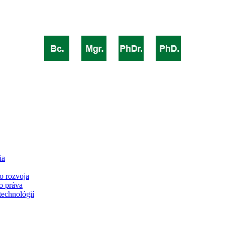
ia
o rozvoja
o práva
technológií