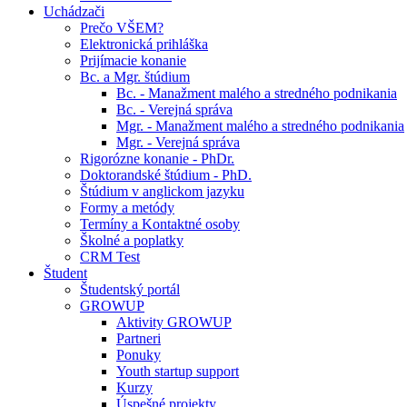
Uchádzači
Prečo VŠEM?
Elektronická prihláška
Prijímacie konanie
Bc. a Mgr. štúdium
Bc. - Manažment malého a stredného podnikania
Bc. - Verejná správa
Mgr. - Manažment malého a stredného podnikania
Mgr. - Verejná správa
Rigorózne konanie - PhDr.
Doktorandské štúdium - PhD.
Štúdium v anglickom jazyku
Formy a metódy
Termíny a Kontaktné osoby
Školné a poplatky
CRM Test
Študent
Študentský portál
GROWUP
Aktivity GROWUP
Partneri
Ponuky
Youth startup support
Kurzy
Úspešné projekty