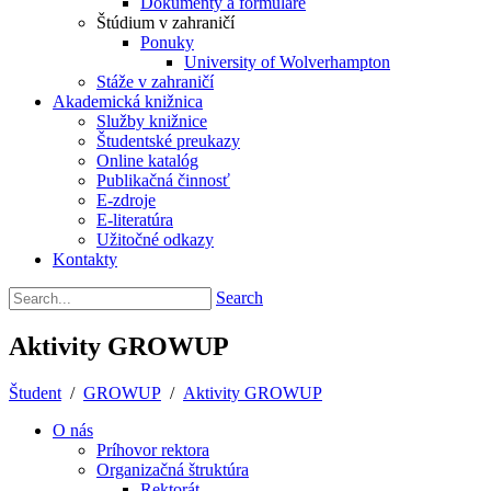
Dokumenty a formuláre
Štúdium v zahraničí
Ponuky
University of Wolverhampton
Stáže v zahraničí
Akademická knižnica
Služby knižnice
Študentské preukazy
Online katalóg
Publikačná činnosť
E-zdroje
E-literatúra
Užitočné odkazy
Kontakty
Search
Aktivity GROWUP
Študent
/
GROWUP
/
Aktivity GROWUP
O nás
Príhovor rektora
Organizačná štruktúra
Rektorát