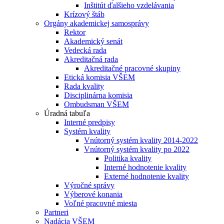
Inštitút ďalšieho vzdelávania
Krízový štáb
Orgány akademickej samosprávy
Rektor
Akademický senát
Vedecká rada
Akreditačná rada
Akreditačné pracovné skupiny
Etická komisia VŠEM
Rada kvality
Disciplinárna komisia
Ombudsman VŠEM
Úradná tabuľa
Interné predpisy
Systém kvality
Vnútorný systém kvality 2014-2022
Vnútorný systém kvality po 2022
Politika kvality
Interné hodnotenie kvality
Externé hodnotenie kvality
Výročné správy
Výberové konania
Voľné pracovné miesta
Partneri
Nadácia VŠEM