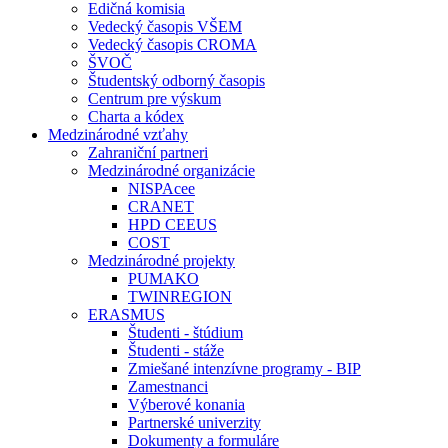
Edičná komisia
Vedecký časopis VŠEM
Vedecký časopis CROMA
ŠVOČ
Študentský odborný časopis
Centrum pre výskum
Charta a kódex
Medzinárodné vzťahy
Zahraniční partneri
Medzinárodné organizácie
NISPAcee
CRANET
HPD CEEUS
COST
Medzinárodné projekty
PUMAKO
TWINREGION
ERASMUS
Študenti - štúdium
Študenti - stáže
Zmiešané intenzívne programy - BIP
Zamestnanci
Výberové konania
Partnerské univerzity
Dokumenty a formuláre