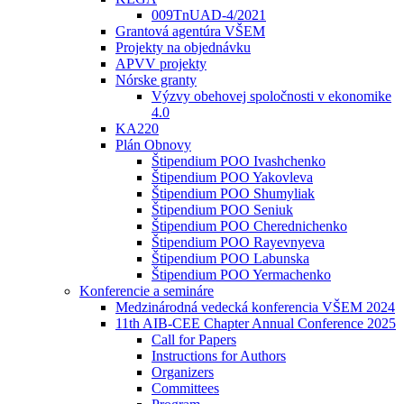
009TnUAD-4/2021
Grantová agentúra VŠEM
Projekty na objednávku
APVV projekty
Nórske granty
Výzvy obehovej spoločnosti v ekonomike
4.0
KA220
Plán Obnovy
Štipendium POO Ivashchenko
Štipendium POO Yakovleva
Štipendium POO Shumyliak
Štipendium POO Seniuk
Štipendium POO Cherednichenko
Štipendium POO Rayevnyeva
Štipendium POO Labunska
Štipendium POO Yermachenko
Konferencie a semináre
Medzinárodná vedecká konferencia VŠEM 2024
11th AIB-CEE Chapter Annual Conference 2025
Call for Papers
Instructions for Authors
Organizers
Committees