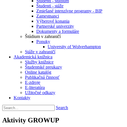
Študenti - štúdium
Študenti - stáže
Zmiešané intenzívne programy - BIP
Zamestnanci
Výberové konania
Partnerské univerzity
Dokumenty a formuláre
Štúdium v zahraničí
Ponuky
University of Wolverhampton
Stáže v zahraničí
Akademická knižnica
Služby knižnice
Študentské preukazy
Online katalóg
Publikačná činnosť
E-zdroje
E-literatúra
Užitočné odkazy
Kontakty
Search
Aktivity GROWUP