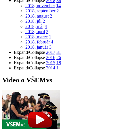
Expand/Collapse
2018
34
2018, november
14
2018, september
2
2018, august
2
2018, júl
2
2018, máj
4
2018, apríl
2
2018, marec
1
2018, február
4
2018, január
3
Expand/Collapse
2017
31
Expand/Collapse
2016
26
Expand/Collapse
2015
18
Expand/Collapse
2014
1
Video o VŠEMvs