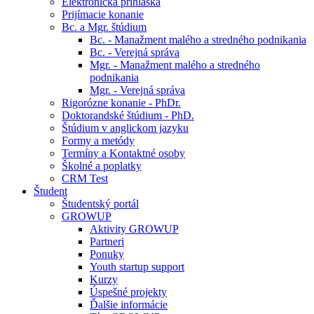
Elektronická prihláška
Prijímacie konanie
Bc. a Mgr. štúdium
Bc. - Manažment malého a stredného podnikania
Bc. - Verejná správa
Mgr. - Manažment malého a stredného
podnikania
Mgr. - Verejná správa
Rigorózne konanie - PhDr.
Doktorandské štúdium - PhD.
Štúdium v anglickom jazyku
Formy a metódy
Termíny a Kontaktné osoby
Školné a poplatky
CRM Test
Študent
Študentský portál
GROWUP
Aktivity GROWUP
Partneri
Ponuky
Youth startup support
Kurzy
Úspešné projekty
Ďalšie informácie