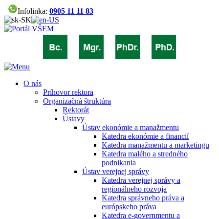
Infolinka:
0905 11 11 83
O nás
Príhovor rektora
Organizačná štruktúra
Rektorát
Ústavy
Ústav ekonómie a manažmentu
Katedra ekonómie a financií
Katedra manažmentu a marketingu
Katedra malého a stredného
podnikania
Ústav verejnej správy
Katedra verejnej správy a
regionálneho rozvoja
Katedra správneho práva a
európskeho práva
Katedra e-governmentu a