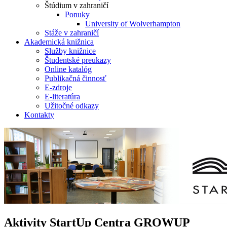
Štúdium v zahraničí
Ponuky
University of Wolverhampton
Stáže v zahraničí
Akademická knižnica
Služby knižnice
Študentské preukazy
Online katalóg
Publikačná činnosť
E-zdroje
E-literatúra
Užitočné odkazy
Kontakty
Aktivity StartUp Centra GROWUP