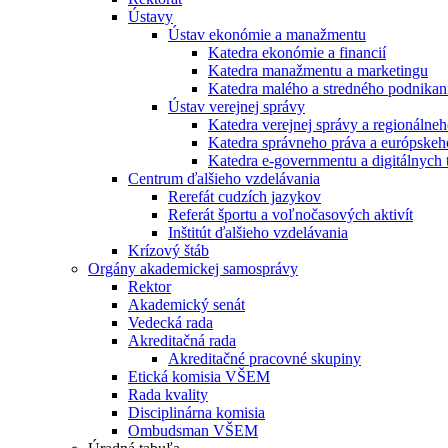
Ústavy
Ústav ekonómie a manažmentu
Katedra ekonómie a financií
Katedra manažmentu a marketingu
Katedra malého a stredného podnikan
Ústav verejnej správy
Katedra verejnej správy a regionálneh
Katedra správneho práva a európskeh
Katedra e-governmentu a digitálnych 
Centrum ďalšieho vzdelávania
Rerefát cudzích jazykov
Referát športu a voľnočasových aktivít
Inštitút ďalšieho vzdelávania
Krízový štáb
Orgány akademickej samosprávy
Rektor
Akademický senát
Vedecká rada
Akreditačná rada
Akreditačné pracovné skupiny
Etická komisia VŠEM
Rada kvality
Disciplinárna komisia
Ombudsman VŠEM