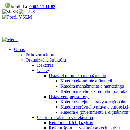
Infolinka:
0905 11 11 83
O nás
Príhovor rektora
Organizačná štruktúra
Rektorát
Ústavy
Ústav ekonómie a manažmentu
Katedra ekonómie a financií
Katedra manažmentu a marketingu
Katedra malého a stredného podnikan
Ústav verejnej správy
Katedra verejnej správy a regionálneh
Katedra správneho práva a európskeh
Katedra e-governmentu a digitálnych 
Centrum ďalšieho vzdelávania
Rerefát cudzích jazykov
Referát športu a voľnočasových aktivít