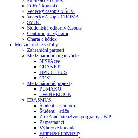
Publikačná činnosť
Edičná komisia
Vedecký časopis VŠEM
Vedecký časopis CROMA
ŠVOČ
Študentský odborný časopis
Centrum pre výskum
Charta a kódex
Medzinárodné vzťahy
Zahraniční partneri
Medzinárodné organizácie
NISPAcee
CRANET
HPD CEEUS
COST
Medzinárodné projekty
PUMAKO
TWINREGION
ERASMUS
Študenti - štúdium
Študenti - stáže
Zmiešané intenzívne programy - BIP
Zamestnanci
Výberové konania
Partnerské univerzity