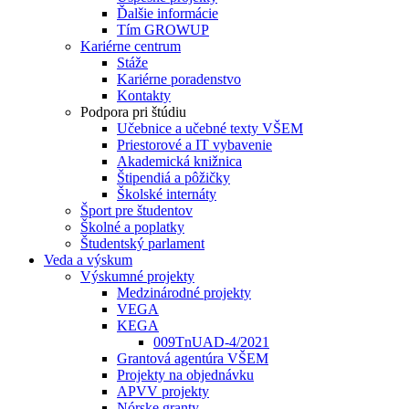
Ďalšie informácie
Tím GROWUP
Kariérne centrum
Stáže
Kariérne poradenstvo
Kontakty
Podpora pri štúdiu
Učebnice a učebné texty VŠEM
Priestorové a IT vybavenie
Akademická knižnica
Štipendiá a pôžičky
Školské internáty
Šport pre študentov
Školné a poplatky
Študentský parlament
Veda a výskum
Výskumné projekty
Medzinárodné projekty
VEGA
KEGA
009TnUAD-4/2021
Grantová agentúra VŠEM
Projekty na objednávku
APVV projekty
Nórske granty