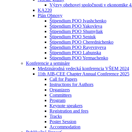
Výzvy obehovej spoločnosti v ekonomike 4
KA220
Plán Obnovy
Štipendium POO Ivashchenko
Štipendium POO Yakovleva
Štipendium POO Shumyliak
Štipendium POO Seniuk
Štipendium POO Cherednichenko
Štipendium POO Rayevnyeva
Štipendium POO Labunska
Štipendium POO Yermachenko
Konferencie a semináre
Medzinárodná vedecká konferencia VŠEM 2024
11th AIB-CEE Chapter Annual Conference 2025
Call for Papers
Instructions for Authors
Organizers
Committees
Program
Keynote speakers
Registration and fees
Tracks
Poster Session
Accommodation