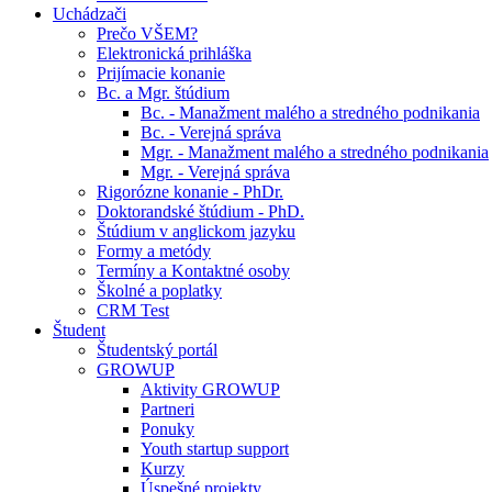
Uchádzači
Prečo VŠEM?
Elektronická prihláška
Prijímacie konanie
Bc. a Mgr. štúdium
Bc. - Manažment malého a stredného podnikania
Bc. - Verejná správa
Mgr. - Manažment malého a stredného podnikania
Mgr. - Verejná správa
Rigorózne konanie - PhDr.
Doktorandské štúdium - PhD.
Štúdium v anglickom jazyku
Formy a metódy
Termíny a Kontaktné osoby
Školné a poplatky
CRM Test
Študent
Študentský portál
GROWUP
Aktivity GROWUP
Partneri
Ponuky
Youth startup support
Kurzy
Úspešné projekty