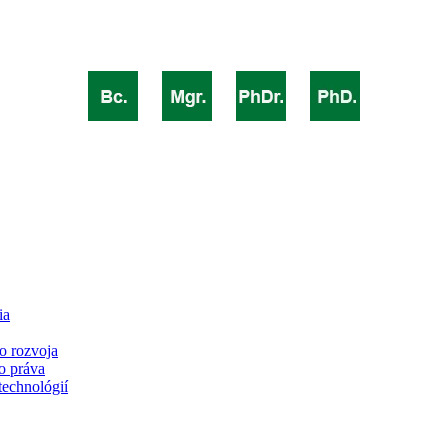
ia
o rozvoja
o práva
technológií