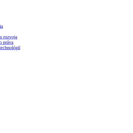
ia
o rozvoja
o práva
technológií