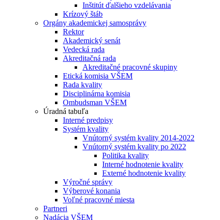
Inštitút ďalšieho vzdelávania
Krízový štáb
Orgány akademickej samosprávy
Rektor
Akademický senát
Vedecká rada
Akreditačná rada
Akreditačné pracovné skupiny
Etická komisia VŠEM
Rada kvality
Disciplinárna komisia
Ombudsman VŠEM
Úradná tabuľa
Interné predpisy
Systém kvality
Vnútorný systém kvality 2014-2022
Vnútorný systém kvality po 2022
Politika kvality
Interné hodnotenie kvality
Externé hodnotenie kvality
Výročné správy
Výberové konania
Voľné pracovné miesta
Partneri
Nadácia VŠEM