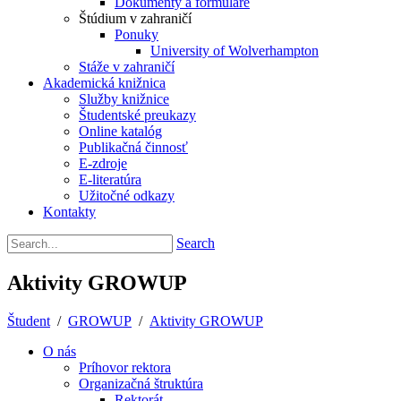
Dokumenty a formuláre
Štúdium v zahraničí
Ponuky
University of Wolverhampton
Stáže v zahraničí
Akademická knižnica
Služby knižnice
Študentské preukazy
Online katalóg
Publikačná činnosť
E-zdroje
E-literatúra
Užitočné odkazy
Kontakty
Search
Aktivity GROWUP
Študent
/
GROWUP
/
Aktivity GROWUP
O nás
Príhovor rektora
Organizačná štruktúra
Rektorát