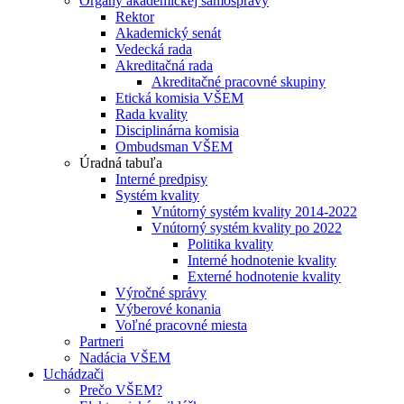
Orgány akademickej samosprávy
Rektor
Akademický senát
Vedecká rada
Akreditačná rada
Akreditačné pracovné skupiny
Etická komisia VŠEM
Rada kvality
Disciplinárna komisia
Ombudsman VŠEM
Úradná tabuľa
Interné predpisy
Systém kvality
Vnútorný systém kvality 2014-2022
Vnútorný systém kvality po 2022
Politika kvality
Interné hodnotenie kvality
Externé hodnotenie kvality
Výročné správy
Výberové konania
Voľné pracovné miesta
Partneri
Nadácia VŠEM
Uchádzači
Prečo VŠEM?