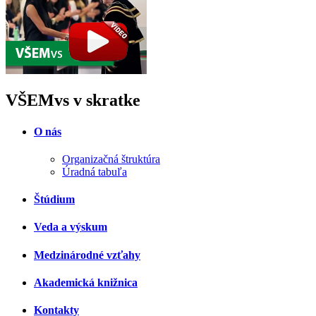
VŠEMvs v skratke
O nás
Organizačná štruktúra
Úradná tabuľa
Štúdium
Veda a výskum
Medzinárodné vzťahy
Akademická knižnica
Kontakty