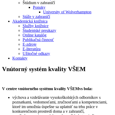
Štúdium v zahraničí
Ponuky
University of Wolverhampton
Stáže v zahraničí
Akademická knižnica
Služby knižnice
Študentské preukazy
Online katalóg
Publikačná činnosť
E-zdroje
E-literatúra
Užitočné odkazy
Kontakty
Vnútorný systém kvality VŠEM
V centre vnútorného systému kvality VŠEMvs bola:
výchova a vzdelávanie vysokoškolských odborníkov s
poznatkami, vedomosťami, zručnosťami a kompetenciami,
ktoré im umožnia úspešne sa uplatniť na trhu práce v
konkurenčnom prostredí doma a v zahraničí,