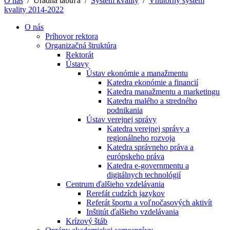
O nás
/
Úradná tabuľa
/
Systém kvality
/
Vnútorný systém
kvality 2014-2022
O nás
Príhovor rektora
Organizačná štruktúra
Rektorát
Ústavy
Ústav ekonómie a manažmentu
Katedra ekonómie a financií
Katedra manažmentu a marketingu
Katedra malého a stredného
podnikania
Ústav verejnej správy
Katedra verejnej správy a
regionálneho rozvoja
Katedra správneho práva a
európskeho práva
Katedra e-governmentu a
digitálnych technológií
Centrum ďalšieho vzdelávania
Rerefát cudzích jazykov
Referát športu a voľnočasových aktivít
Inštitút ďalšieho vzdelávania
Krízový štáb