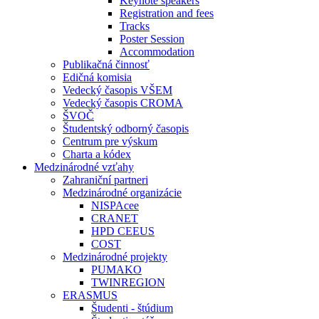
Keynote speakers
Registration and fees
Tracks
Poster Session
Accommodation
Publikačná činnosť
Edičná komisia
Vedecký časopis VŠEM
Vedecký časopis CROMA
ŠVOČ
Študentský odborný časopis
Centrum pre výskum
Charta a kódex
Medzinárodné vzťahy
Zahraniční partneri
Medzinárodné organizácie
NISPAcee
CRANET
HPD CEEUS
COST
Medzinárodné projekty
PUMAKO
TWINREGION
ERASMUS
Študenti - štúdium