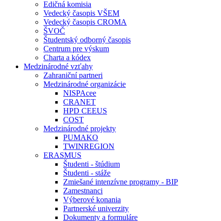
Edičná komisia
Vedecký časopis VŠEM
Vedecký časopis CROMA
ŠVOČ
Študentský odborný časopis
Centrum pre výskum
Charta a kódex
Medzinárodné vzťahy
Zahraniční partneri
Medzinárodné organizácie
NISPAcee
CRANET
HPD CEEUS
COST
Medzinárodné projekty
PUMAKO
TWINREGION
ERASMUS
Študenti - štúdium
Študenti - stáže
Zmiešané intenzívne programy - BIP
Zamestnanci
Výberové konania
Partnerské univerzity
Dokumenty a formuláre