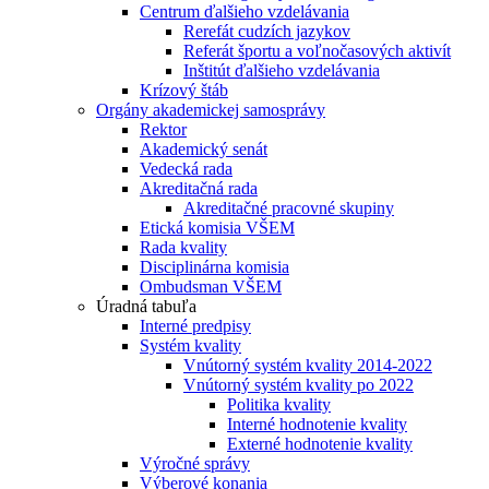
Centrum ďalšieho vzdelávania
Rerefát cudzích jazykov
Referát športu a voľnočasových aktivít
Inštitút ďalšieho vzdelávania
Krízový štáb
Orgány akademickej samosprávy
Rektor
Akademický senát
Vedecká rada
Akreditačná rada
Akreditačné pracovné skupiny
Etická komisia VŠEM
Rada kvality
Disciplinárna komisia
Ombudsman VŠEM
Úradná tabuľa
Interné predpisy
Systém kvality
Vnútorný systém kvality 2014-2022
Vnútorný systém kvality po 2022
Politika kvality
Interné hodnotenie kvality
Externé hodnotenie kvality
Výročné správy
Výberové konania