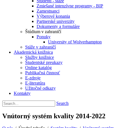
Študenti - stáže
Zmiešané intenzívne programy - BIP
Zamestnanci
Výberové konania
Partnerské univerzity
Dokumenty a formuláre
Štúdium v zahraničí
Ponuky
University of Wolverhampton
Stáže v zahraničí
Akademická knižnica
Služby knižnice
Študentské preukazy
Online katalóg
Publikačná činnosť
E-zdroje
E-literatúra
Užitočné odkazy
Kontakty
Search
Vnútorný systém kvality 2014-2022