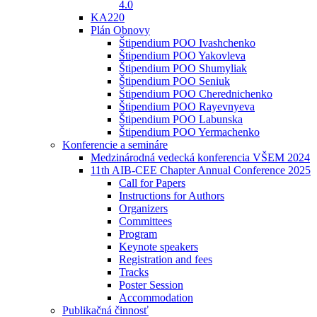
4.0
KA220
Plán Obnovy
Štipendium POO Ivashchenko
Štipendium POO Yakovleva
Štipendium POO Shumyliak
Štipendium POO Seniuk
Štipendium POO Cherednichenko
Štipendium POO Rayevnyeva
Štipendium POO Labunska
Štipendium POO Yermachenko
Konferencie a semináre
Medzinárodná vedecká konferencia VŠEM 2024
11th AIB-CEE Chapter Annual Conference 2025
Call for Papers
Instructions for Authors
Organizers
Committees
Program
Keynote speakers
Registration and fees
Tracks
Poster Session
Accommodation
Publikačná činnosť