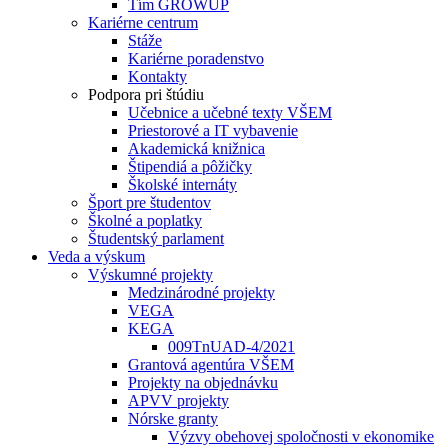
Tím GROWUP
Kariérne centrum
Stáže
Kariérne poradenstvo
Kontakty
Podpora pri štúdiu
Učebnice a učebné texty VŠEM
Priestorové a IT vybavenie
Akademická knižnica
Štipendiá a pôžičky
Školské internáty
Šport pre študentov
Školné a poplatky
Študentský parlament
Veda a výskum
Výskumné projekty
Medzinárodné projekty
VEGA
KEGA
009TnUAD-4/2021
Grantová agentúra VŠEM
Projekty na objednávku
APVV projekty
Nórske granty
Výzvy obehovej spoločnosti v ekonomike