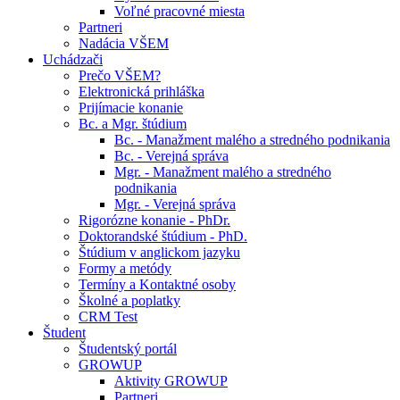
Voľné pracovné miesta
Partneri
Nadácia VŠEM
Uchádzači
Prečo VŠEM?
Elektronická prihláška
Prijímacie konanie
Bc. a Mgr. štúdium
Bc. - Manažment malého a stredného podnikania
Bc. - Verejná správa
Mgr. - Manažment malého a stredného
podnikania
Mgr. - Verejná správa
Rigorózne konanie - PhDr.
Doktorandské štúdium - PhD.
Štúdium v anglickom jazyku
Formy a metódy
Termíny a Kontaktné osoby
Školné a poplatky
CRM Test
Študent
Študentský portál
GROWUP
Aktivity GROWUP
Partneri