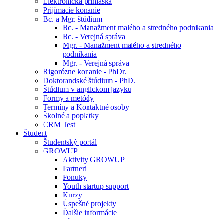
Elektronická prihláška
Prijímacie konanie
Bc. a Mgr. štúdium
Bc. - Manažment malého a stredného podnikania
Bc. - Verejná správa
Mgr. - Manažment malého a stredného
podnikania
Mgr. - Verejná správa
Rigorózne konanie - PhDr.
Doktorandské štúdium - PhD.
Štúdium v anglickom jazyku
Formy a metódy
Termíny a Kontaktné osoby
Školné a poplatky
CRM Test
Študent
Študentský portál
GROWUP
Aktivity GROWUP
Partneri
Ponuky
Youth startup support
Kurzy
Úspešné projekty
Ďalšie informácie