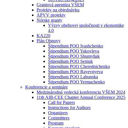
Grantová agentúra VŠEM
Projekty na objednávku
APVV projekty
Nórske granty
Výzvy obehovej spoločnosti v ekonomike
4.0
KA220
Plán Obnovy
Štipendium POO Ivashchenko
Štipendium POO Yakovleva
Štipendium POO Shumyliak
Štipendium POO Seniuk
Štipendium POO Cherednichenko
Štipendium POO Rayevnyeva
Štipendium POO Labunska
Štipendium POO Yermachenko
Konferencie a semináre
Medzinárodná vedecká konferencia VŠEM 2024
11th AIB-CEE Chapter Annual Conference 2025
Call for Papers
Instructions for Authors
Organizers
Committees
Program