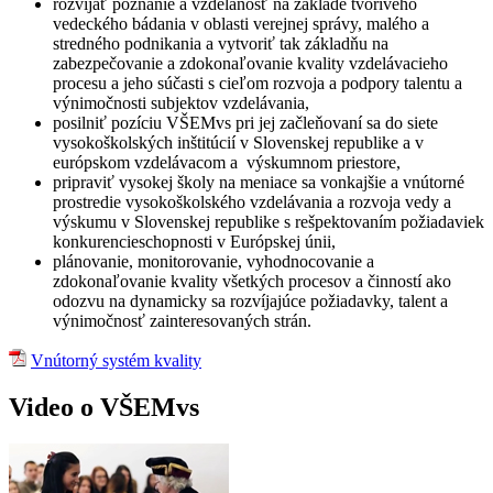
rozvíjať poznanie a vzdelanosť na základe tvorivého
vedeckého bádania v oblasti verejnej správy, malého a
stredného podnikania a vytvoriť tak základňu na
zabezpečovanie a zdokonaľovanie kvality vzdelávacieho
procesu a jeho súčasti s cieľom rozvoja a podpory talentu a
výnimočnosti subjektov vzdelávania,
posilniť pozíciu VŠEMvs pri jej začleňovaní sa do siete
vysokoškolských inštitúcií v Slovenskej republike a v
európskom vzdelávacom a výskumnom priestore,
pripraviť vysokej školy na meniace sa vonkajšie a vnútorné
prostredie vysokoškolského vzdelávania a rozvoja vedy a
výskumu v Slovenskej republike s rešpektovaním požiadaviek
konkurencieschopnosti v Európskej únii,
plánovanie, monitorovanie, vyhodnocovanie a
zdokonaľovanie kvality všetkých procesov a činností ako
odozvu na dynamicky sa rozvíjajúce požiadavky, talent a
výnimočnosť zainteresovaných strán.
Vnútorný systém kvality
Video o VŠEMvs