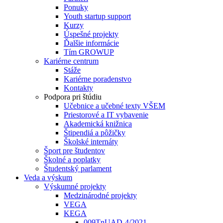
Ponuky
Youth startup support
Kurzy
Úspešné projekty
Ďalšie informácie
Tím GROWUP
Kariérne centrum
Stáže
Kariérne poradenstvo
Kontakty
Podpora pri štúdiu
Učebnice a učebné texty VŠEM
Priestorové a IT vybavenie
Akademická knižnica
Štipendiá a pôžičky
Školské internáty
Šport pre študentov
Školné a poplatky
Študentský parlament
Veda a výskum
Výskumné projekty
Medzinárodné projekty
VEGA
KEGA
009TnUAD-4/2021