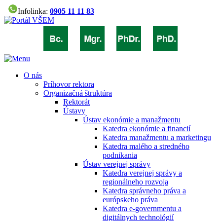
Infolinka:
0905 11 11 83
O nás
Príhovor rektora
Organizačná štruktúra
Rektorát
Ústavy
Ústav ekonómie a manažmentu
Katedra ekonómie a financií
Katedra manažmentu a marketingu
Katedra malého a stredného
podnikania
Ústav verejnej správy
Katedra verejnej správy a
regionálneho rozvoja
Katedra správneho práva a
európskeho práva
Katedra e-governmentu a
digitálnych technológií