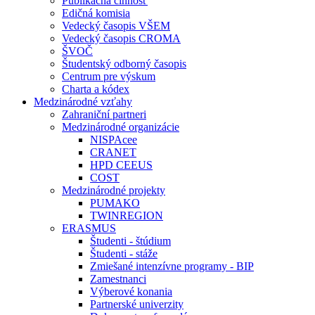
Publikačná činnosť
Edičná komisia
Vedecký časopis VŠEM
Vedecký časopis CROMA
ŠVOČ
Študentský odborný časopis
Centrum pre výskum
Charta a kódex
Medzinárodné vzťahy
Zahraniční partneri
Medzinárodné organizácie
NISPAcee
CRANET
HPD CEEUS
COST
Medzinárodné projekty
PUMAKO
TWINREGION
ERASMUS
Študenti - štúdium
Študenti - stáže
Zmiešané intenzívne programy - BIP
Zamestnanci
Výberové konania
Partnerské univerzity