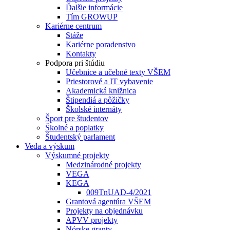
Ďalšie informácie
Tím GROWUP
Kariérne centrum
Stáže
Kariérne poradenstvo
Kontakty
Podpora pri štúdiu
Učebnice a učebné texty VŠEM
Priestorové a IT vybavenie
Akademická knižnica
Štipendiá a pôžičky
Školské internáty
Šport pre študentov
Školné a poplatky
Študentský parlament
Veda a výskum
Výskumné projekty
Medzinárodné projekty
VEGA
KEGA
009TnUAD-4/2021
Grantová agentúra VŠEM
Projekty na objednávku
APVV projekty
Nórske granty