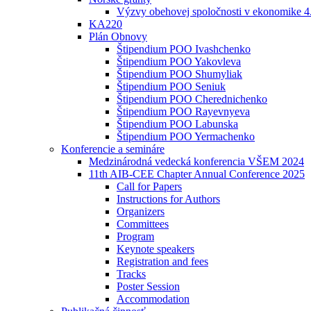
Výzvy obehovej spoločnosti v ekonomike 4
KA220
Plán Obnovy
Štipendium POO Ivashchenko
Štipendium POO Yakovleva
Štipendium POO Shumyliak
Štipendium POO Seniuk
Štipendium POO Cherednichenko
Štipendium POO Rayevnyeva
Štipendium POO Labunska
Štipendium POO Yermachenko
Konferencie a semináre
Medzinárodná vedecká konferencia VŠEM 2024
11th AIB-CEE Chapter Annual Conference 2025
Call for Papers
Instructions for Authors
Organizers
Committees
Program
Keynote speakers
Registration and fees
Tracks
Poster Session
Accommodation