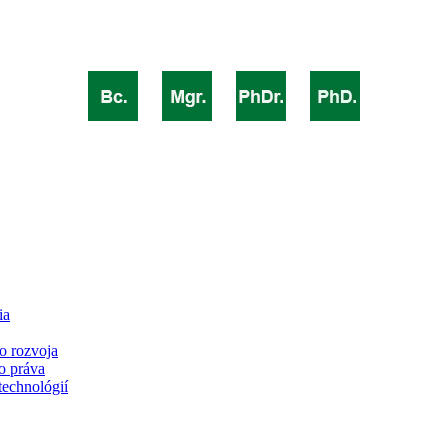
ia
o rozvoja
o práva
technológií