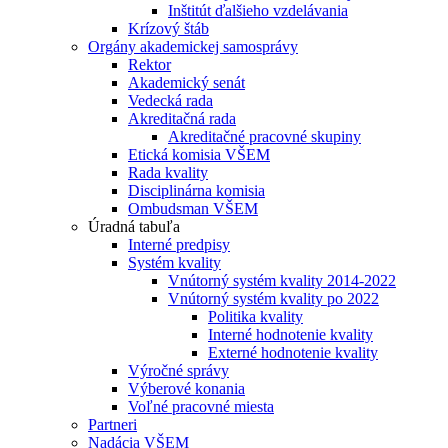
Inštitút ďalšieho vzdelávania
Krízový štáb
Orgány akademickej samosprávy
Rektor
Akademický senát
Vedecká rada
Akreditačná rada
Akreditačné pracovné skupiny
Etická komisia VŠEM
Rada kvality
Disciplinárna komisia
Ombudsman VŠEM
Úradná tabuľa
Interné predpisy
Systém kvality
Vnútorný systém kvality 2014-2022
Vnútorný systém kvality po 2022
Politika kvality
Interné hodnotenie kvality
Externé hodnotenie kvality
Výročné správy
Výberové konania
Voľné pracovné miesta
Partneri
Nadácia VŠEM