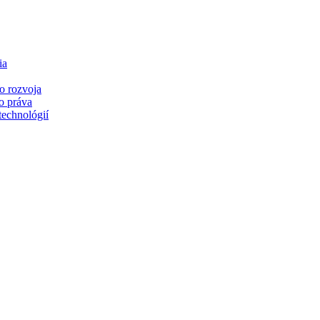
ia
o rozvoja
o práva
technológií