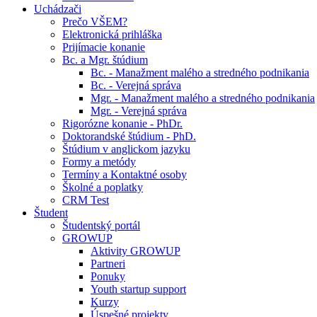
Uchádzači
Prečo VŠEM?
Elektronická prihláška
Prijímacie konanie
Bc. a Mgr. štúdium
Bc. - Manažment malého a stredného podnikania
Bc. - Verejná správa
Mgr. - Manažment malého a stredného podnikania
Mgr. - Verejná správa
Rigorózne konanie - PhDr.
Doktorandské štúdium - PhD.
Štúdium v anglickom jazyku
Formy a metódy
Termíny a Kontaktné osoby
Školné a poplatky
CRM Test
Študent
Študentský portál
GROWUP
Aktivity GROWUP
Partneri
Ponuky
Youth startup support
Kurzy
Úspešné projekty