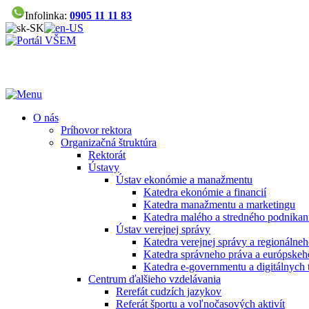
Infolinka:
0905 11 11 83
O nás
Príhovor rektora
Organizačná štruktúra
Rektorát
Ústavy
Ústav ekonómie a manažmentu
Katedra ekonómie a financií
Katedra manažmentu a marketingu
Katedra malého a stredného podnikan
Ústav verejnej správy
Katedra verejnej správy a regionálneh
Katedra správneho práva a európskeh
Katedra e-governmentu a digitálnych 
Centrum ďalšieho vzdelávania
Rerefát cudzích jazykov
Referát športu a voľnočasových aktivít