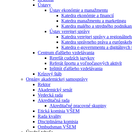
Ústavy
Ústav ekonómie a manažmentu
Katedra ekonómie a financií
Katedra manažmentu a marketingu
Katedra malého a stredného podnikan
Ústav verejnej správy
Katedra verejnej správy a regionálneh
Katedra správneho práva a európskeh
Katedra e-governmentu a digitálnych 
Centrum ďalšieho vzdelávania
Rerefát cudzích jazykov
Referát športu a voľnočasových aktivít
Inštitút ďalšieho vzdelávania
Krízový štáb
Orgány akademickej samosprávy
Rektor
Akademický senát
Vedecká rada
Akreditačná rada
Akreditačné pracovné skupiny
Etická komisia VŠEM
Rada kvality
Disciplinárna komisia
Ombudsman VŠEM