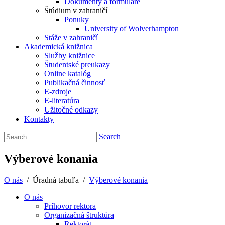
Dokumenty a formuláre
Štúdium v zahraničí
Ponuky
University of Wolverhampton
Stáže v zahraničí
Akademická knižnica
Služby knižnice
Študentské preukazy
Online katalóg
Publikačná činnosť
E-zdroje
E-literatúra
Užitočné odkazy
Kontakty
Search
Výberové konania
O nás
/
Úradná tabuľa
/
Výberové konania
O nás
Príhovor rektora
Organizačná štruktúra
Rektorát