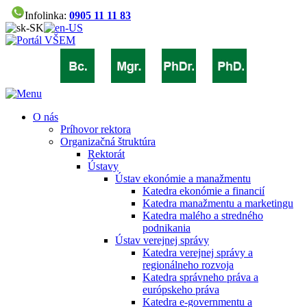
Infolinka:
0905 11 11 83
O nás
Príhovor rektora
Organizačná štruktúra
Rektorát
Ústavy
Ústav ekonómie a manažmentu
Katedra ekonómie a financií
Katedra manažmentu a marketingu
Katedra malého a stredného
podnikania
Ústav verejnej správy
Katedra verejnej správy a
regionálneho rozvoja
Katedra správneho práva a
európskeho práva
Katedra e-governmentu a