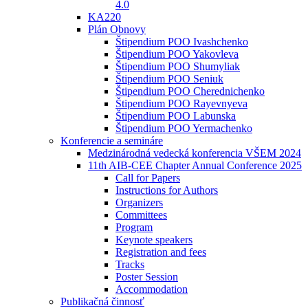
4.0
KA220
Plán Obnovy
Štipendium POO Ivashchenko
Štipendium POO Yakovleva
Štipendium POO Shumyliak
Štipendium POO Seniuk
Štipendium POO Cherednichenko
Štipendium POO Rayevnyeva
Štipendium POO Labunska
Štipendium POO Yermachenko
Konferencie a semináre
Medzinárodná vedecká konferencia VŠEM 2024
11th AIB-CEE Chapter Annual Conference 2025
Call for Papers
Instructions for Authors
Organizers
Committees
Program
Keynote speakers
Registration and fees
Tracks
Poster Session
Accommodation
Publikačná činnosť