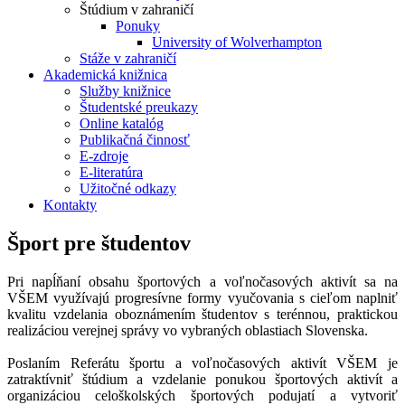
Štúdium v zahraničí
Ponuky
University of Wolverhampton
Stáže v zahraničí
Akademická knižnica
Služby knižnice
Študentské preukazy
Online katalóg
Publikačná činnosť
E-zdroje
E-literatúra
Užitočné odkazy
Kontakty
Šport pre študentov
Pri napĺňaní obsahu športových a voľnočasových aktivít sa na
VŠEM využívajú progresívne formy vyučovania s cieľom naplniť
kvalitu vzdelania oboznámením študentov s terénnou, praktickou
realizáciou verejnej správy vo vybraných oblastiach Slovenska.
Poslaním Referátu športu a voľnočasových aktivít VŠEM je
zatraktívniť štúdium a vzdelanie ponukou športových aktivít a
organizáciou celoškolských športových podujatí a vytvoriť