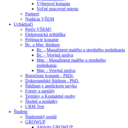
Výberové konania
Voľné pracovné miesta
Partneri
Nadácia VŠEM
Uchádzači
Prečo VŠEM?
Elektronická prihláška
Prijímacie konanie
Bc. a Mgr. štúdium
Bc. - Manažment malého a stredného podnikania
Bc. - Verejná správa
Mgr. - Manažment malého a stredného
podnikania
Mgr. - Verejná správa
Rigorózne konanie - PhDr.
Doktorandské štúdium - PhD.
Štúdium v anglickom jazyku
Formy a metódy
Termíny a Kontaktné osoby
Školné a poplatky
CRM Test
Študent
Študentský portál
GROWUP
Aktivity GROWUP