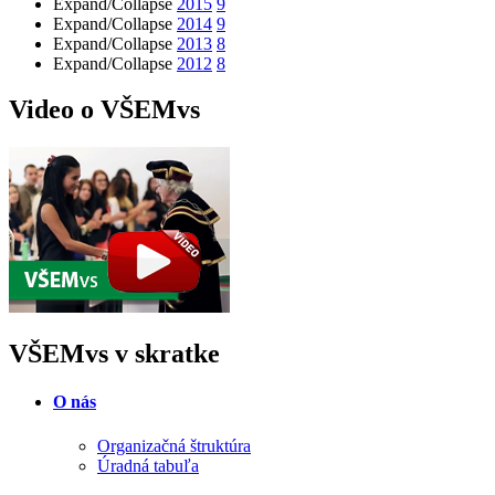
Expand/Collapse
2015
9
Expand/Collapse
2014
9
Expand/Collapse
2013
8
Expand/Collapse
2012
8
Video o VŠEMvs
VŠEMvs v skratke
O nás
Organizačná štruktúra
Úradná tabuľa