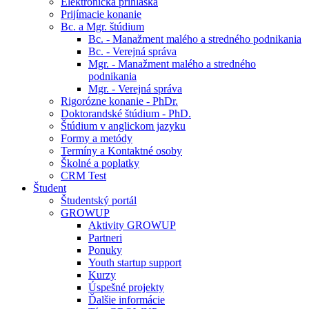
Elektronická prihláška
Prijímacie konanie
Bc. a Mgr. štúdium
Bc. - Manažment malého a stredného podnikania
Bc. - Verejná správa
Mgr. - Manažment malého a stredného
podnikania
Mgr. - Verejná správa
Rigorózne konanie - PhDr.
Doktorandské štúdium - PhD.
Štúdium v anglickom jazyku
Formy a metódy
Termíny a Kontaktné osoby
Školné a poplatky
CRM Test
Študent
Študentský portál
GROWUP
Aktivity GROWUP
Partneri
Ponuky
Youth startup support
Kurzy
Úspešné projekty
Ďalšie informácie