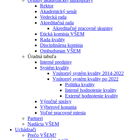
Orgány akademickej samosprávy
Rektor
Akademický senát
Vedecká rada
Akreditačná rada
Akreditačné pracovné skupiny
Etická komisia VŠEM
Rada kvality
Disciplinárna komisia
Ombudsman VŠEM
Úradná tabuľa
Interné predpisy
Systém kvality
Vnútorný systém kvality 2014-2022
Vnútorný systém kvality po 2022
Politika kvality
Interné hodnotenie kvality
Externé hodnotenie kvality
Výročné správy
Výberové konania
Voľné pracovné miesta
Partneri
Nadácia VŠEM
Uchádzači
Prečo VŠEM?