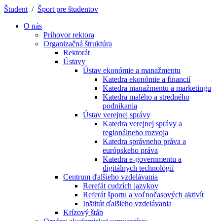
Študent
/
Šport pre študentov
O nás
Príhovor rektora
Organizačná štruktúra
Rektorát
Ústavy
Ústav ekonómie a manažmentu
Katedra ekonómie a financií
Katedra manažmentu a marketingu
Katedra malého a stredného
podnikania
Ústav verejnej správy
Katedra verejnej správy a
regionálneho rozvoja
Katedra správneho práva a
európskeho práva
Katedra e-governmentu a
digitálnych technológií
Centrum ďalšieho vzdelávania
Rerefát cudzích jazykov
Referát športu a voľnočasových aktivít
Inštitút ďalšieho vzdelávania
Krízový štáb