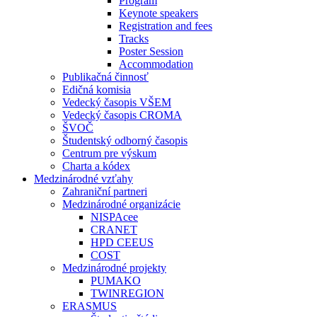
Program
Keynote speakers
Registration and fees
Tracks
Poster Session
Accommodation
Publikačná činnosť
Edičná komisia
Vedecký časopis VŠEM
Vedecký časopis CROMA
ŠVOČ
Študentský odborný časopis
Centrum pre výskum
Charta a kódex
Medzinárodné vzťahy
Zahraniční partneri
Medzinárodné organizácie
NISPAcee
CRANET
HPD CEEUS
COST
Medzinárodné projekty
PUMAKO
TWINREGION
ERASMUS