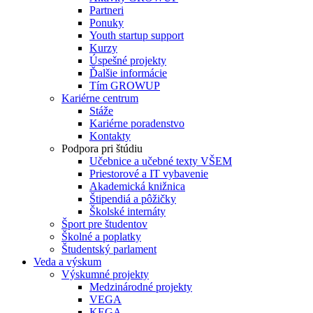
Partneri
Ponuky
Youth startup support
Kurzy
Úspešné projekty
Ďalšie informácie
Tím GROWUP
Kariérne centrum
Stáže
Kariérne poradenstvo
Kontakty
Podpora pri štúdiu
Učebnice a učebné texty VŠEM
Priestorové a IT vybavenie
Akademická knižnica
Štipendiá a pôžičky
Školské internáty
Šport pre študentov
Školné a poplatky
Študentský parlament
Veda a výskum
Výskumné projekty
Medzinárodné projekty
VEGA
KEGA