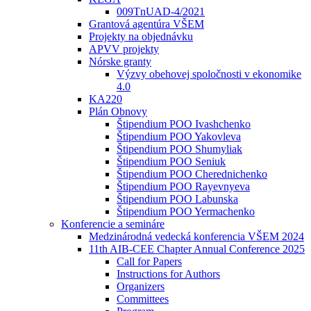
009TnUAD-4/2021
Grantová agentúra VŠEM
Projekty na objednávku
APVV projekty
Nórske granty
Výzvy obehovej spoločnosti v ekonomike
4.0
KA220
Plán Obnovy
Štipendium POO Ivashchenko
Štipendium POO Yakovleva
Štipendium POO Shumyliak
Štipendium POO Seniuk
Štipendium POO Cherednichenko
Štipendium POO Rayevnyeva
Štipendium POO Labunska
Štipendium POO Yermachenko
Konferencie a semináre
Medzinárodná vedecká konferencia VŠEM 2024
11th AIB-CEE Chapter Annual Conference 2025
Call for Papers
Instructions for Authors
Organizers
Committees