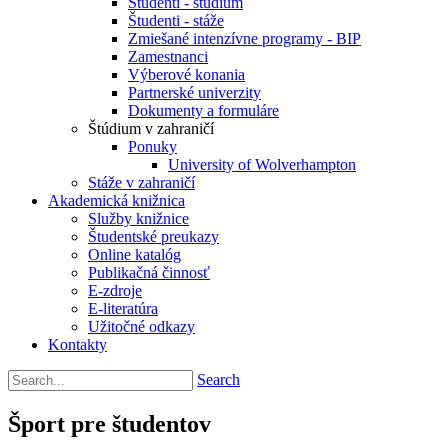
Študenti - štúdium
Študenti - stáže
Zmiešané intenzívne programy - BIP
Zamestnanci
Výberové konania
Partnerské univerzity
Dokumenty a formuláre
Štúdium v zahraničí
Ponuky
University of Wolverhampton
Stáže v zahraničí
Akademická knižnica
Služby knižnice
Študentské preukazy
Online katalóg
Publikačná činnosť
E-zdroje
E-literatúra
Užitočné odkazy
Kontakty
Search
Šport pre študentov