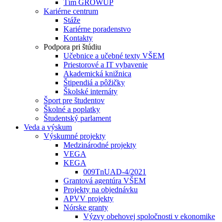
Tím GROWUP
Kariérne centrum
Stáže
Kariérne poradenstvo
Kontakty
Podpora pri štúdiu
Učebnice a učebné texty VŠEM
Priestorové a IT vybavenie
Akademická knižnica
Štipendiá a pôžičky
Školské internáty
Šport pre študentov
Školné a poplatky
Študentský parlament
Veda a výskum
Výskumné projekty
Medzinárodné projekty
VEGA
KEGA
009TnUAD-4/2021
Grantová agentúra VŠEM
Projekty na objednávku
APVV projekty
Nórske granty
Výzvy obehovej spoločnosti v ekonomike