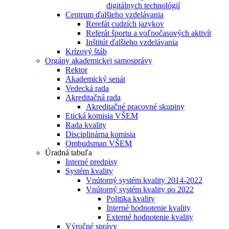
digitálnych technológií
Centrum ďalšieho vzdelávania
Rerefát cudzích jazykov
Referát športu a voľnočasových aktivít
Inštitút ďalšieho vzdelávania
Krízový štáb
Orgány akademickej samosprávy
Rektor
Akademický senát
Vedecká rada
Akreditačná rada
Akreditačné pracovné skupiny
Etická komisia VŠEM
Rada kvality
Disciplinárna komisia
Ombudsman VŠEM
Úradná tabuľa
Interné predpisy
Systém kvality
Vnútorný systém kvality 2014-2022
Vnútorný systém kvality po 2022
Politika kvality
Interné hodnotenie kvality
Externé hodnotenie kvality
Výročné správy