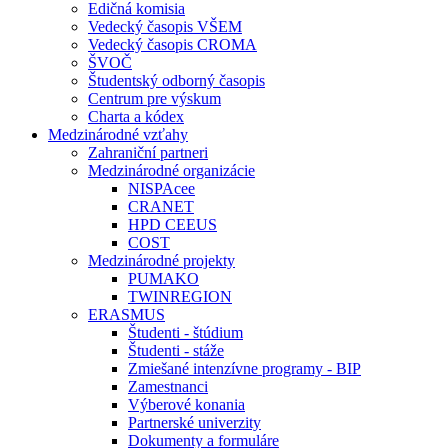
Edičná komisia
Vedecký časopis VŠEM
Vedecký časopis CROMA
ŠVOČ
Študentský odborný časopis
Centrum pre výskum
Charta a kódex
Medzinárodné vzťahy
Zahraniční partneri
Medzinárodné organizácie
NISPAcee
CRANET
HPD CEEUS
COST
Medzinárodné projekty
PUMAKO
TWINREGION
ERASMUS
Študenti - štúdium
Študenti - stáže
Zmiešané intenzívne programy - BIP
Zamestnanci
Výberové konania
Partnerské univerzity
Dokumenty a formuláre