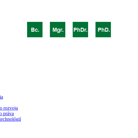
ia
o rozvoja
o práva
technológií