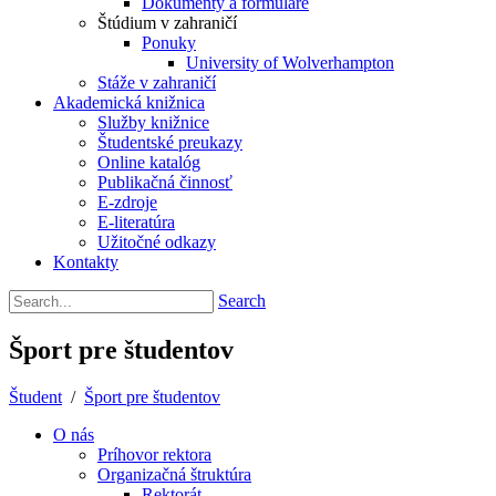
Dokumenty a formuláre
Štúdium v zahraničí
Ponuky
University of Wolverhampton
Stáže v zahraničí
Akademická knižnica
Služby knižnice
Študentské preukazy
Online katalóg
Publikačná činnosť
E-zdroje
E-literatúra
Užitočné odkazy
Kontakty
Search
Šport pre študentov
Študent
/
Šport pre študentov
O nás
Príhovor rektora
Organizačná štruktúra
Rektorát