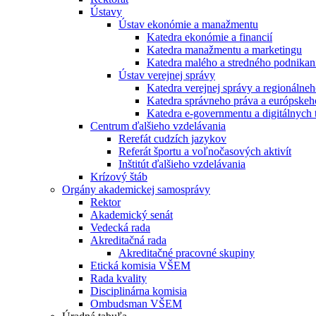
Ústavy
Ústav ekonómie a manažmentu
Katedra ekonómie a financií
Katedra manažmentu a marketingu
Katedra malého a stredného podnikan
Ústav verejnej správy
Katedra verejnej správy a regionálneh
Katedra správneho práva a európskeh
Katedra e-governmentu a digitálnych 
Centrum ďalšieho vzdelávania
Rerefát cudzích jazykov
Referát športu a voľnočasových aktivít
Inštitút ďalšieho vzdelávania
Krízový štáb
Orgány akademickej samosprávy
Rektor
Akademický senát
Vedecká rada
Akreditačná rada
Akreditačné pracovné skupiny
Etická komisia VŠEM
Rada kvality
Disciplinárna komisia
Ombudsman VŠEM