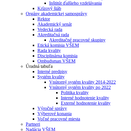
Inštitút ďalšieho vzdelávania
Krízový štáb
Orgány akademickej samosprávy
Rektor
Akademický senát
Vedecká rada
Akreditačná rada
Akreditačné pracovné skupiny
Etická komisia VŠEM
Rada kvality
Disciplinárna komisia
Ombudsman VŠEM
Úradná tabuľa
Interné predpisy
Systém kvality
Vnútorný systém kvality 2014-2022
Vnútorný systém kvality po 2022
Politika kvality
Interné hodnotenie kvality
Externé hodnotenie kvality
Výročné správy
Výberové konania
Voľné pracovné miesta
Partneri
Nadácia VŠEM