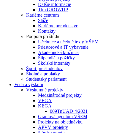
Ďalšie informácie
Tím GROWUP
Kariérne centrum
Stáže
Kariérne poradenstvo
Kontakty
Podpora pri štúdiu
Učebnice a učebné texty VŠEM
Priestorové a IT vybavenie
Akademická knižnica
Štipendiá a pôžičky
Školské internáty
Šport pre študentov
Školné a poplatky
Študentský parlament
Veda a výskum
Výskumné projekty
Medzinárodné projekty
VEGA
KEGA
009TnUAD-4/2021
Grantová agentúra VŠEM
Projekty na objednávku
APVV projekty
Nórske granty