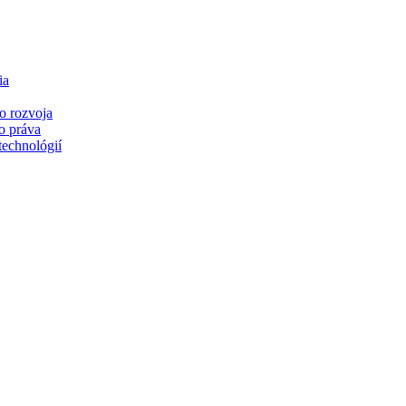
ia
o rozvoja
o práva
technológií