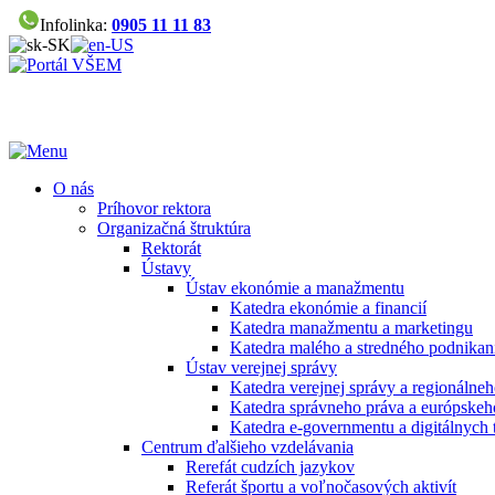
Infolinka:
0905 11 11 83
O nás
Príhovor rektora
Organizačná štruktúra
Rektorát
Ústavy
Ústav ekonómie a manažmentu
Katedra ekonómie a financií
Katedra manažmentu a marketingu
Katedra malého a stredného podnikan
Ústav verejnej správy
Katedra verejnej správy a regionálneh
Katedra správneho práva a európskeh
Katedra e-governmentu a digitálnych 
Centrum ďalšieho vzdelávania
Rerefát cudzích jazykov
Referát športu a voľnočasových aktivít