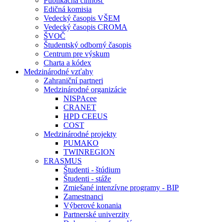
Publikačná činnosť
Edičná komisia
Vedecký časopis VŠEM
Vedecký časopis CROMA
ŠVOČ
Študentský odborný časopis
Centrum pre výskum
Charta a kódex
Medzinárodné vzťahy
Zahraniční partneri
Medzinárodné organizácie
NISPAcee
CRANET
HPD CEEUS
COST
Medzinárodné projekty
PUMAKO
TWINREGION
ERASMUS
Študenti - štúdium
Študenti - stáže
Zmiešané intenzívne programy - BIP
Zamestnanci
Výberové konania
Partnerské univerzity