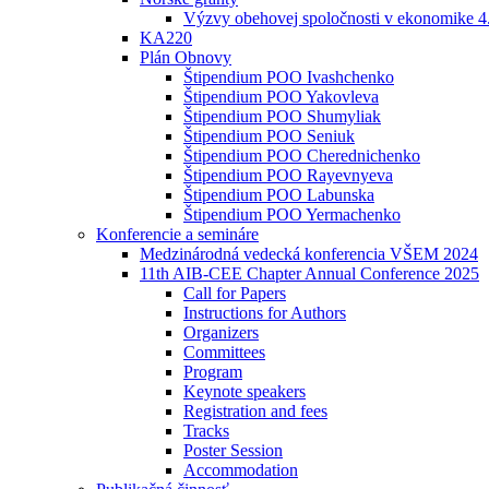
Výzvy obehovej spoločnosti v ekonomike 4
KA220
Plán Obnovy
Štipendium POO Ivashchenko
Štipendium POO Yakovleva
Štipendium POO Shumyliak
Štipendium POO Seniuk
Štipendium POO Cherednichenko
Štipendium POO Rayevnyeva
Štipendium POO Labunska
Štipendium POO Yermachenko
Konferencie a semináre
Medzinárodná vedecká konferencia VŠEM 2024
11th AIB-CEE Chapter Annual Conference 2025
Call for Papers
Instructions for Authors
Organizers
Committees
Program
Keynote speakers
Registration and fees
Tracks
Poster Session
Accommodation