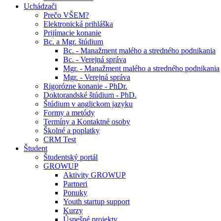
Uchádzači
Prečo VŠEM?
Elektronická prihláška
Prijímacie konanie
Bc. a Mgr. štúdium
Bc. - Manažment malého a stredného podnikania
Bc. - Verejná správa
Mgr. - Manažment malého a stredného podnikania
Mgr. - Verejná správa
Rigorózne konanie - PhDr.
Doktorandské štúdium - PhD.
Štúdium v anglickom jazyku
Formy a metódy
Termíny a Kontaktné osoby
Školné a poplatky
CRM Test
Študent
Študentský portál
GROWUP
Aktivity GROWUP
Partneri
Ponuky
Youth startup support
Kurzy
Úspešné projekty