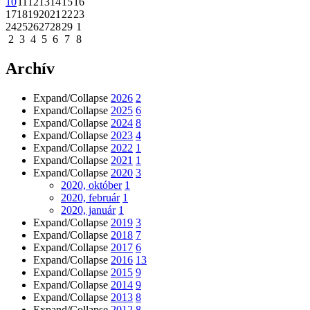
10
11
12
13
14
15
16
17
18
19
20
21
22
23
24
25
26
27
28
29
1
2
3
4
5
6
7
8
Archív
Expand/Collapse
2026
2
Expand/Collapse
2025
6
Expand/Collapse
2024
8
Expand/Collapse
2023
4
Expand/Collapse
2022
1
Expand/Collapse
2021
1
Expand/Collapse
2020
3
2020, október
1
2020, február
1
2020, január
1
Expand/Collapse
2019
3
Expand/Collapse
2018
7
Expand/Collapse
2017
6
Expand/Collapse
2016
13
Expand/Collapse
2015
9
Expand/Collapse
2014
9
Expand/Collapse
2013
8
Expand/Collapse
2012
8