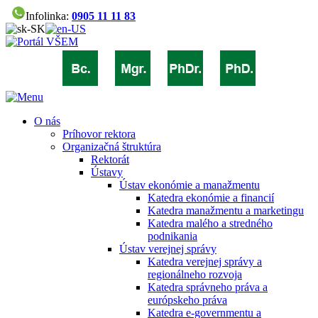
Infolinka:
0905 11 11 83
O nás
Príhovor rektora
Organizačná štruktúra
Rektorát
Ústavy
Ústav ekonómie a manažmentu
Katedra ekonómie a financií
Katedra manažmentu a marketingu
Katedra malého a stredného
podnikania
Ústav verejnej správy
Katedra verejnej správy a
regionálneho rozvoja
Katedra správneho práva a
európskeho práva
Katedra e-governmentu a