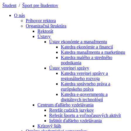
Študent
/
Šport pre študentov
O nás
Príhovor rektora
Organizačná štruktúra
Rektorát
Ústavy
Ústav ekonómie a manažmentu
Katedra ekonómie a financií
Katedra manažmentu a marketingu
Katedra malého a stredného
podnikania
Ústav verejnej správy
Katedra verejnej správy a
regionálneho rozvoja
Katedra správneho práva a
európskeho práva
Katedra e-governmentu a
digitálnych technológií
Centrum ďalšieho vzdelávania
Rerefát cudzích jazykov
Referát športu a voľnočasových aktivít
Inštitút ďalšieho vzdelávania
Krízový štáb