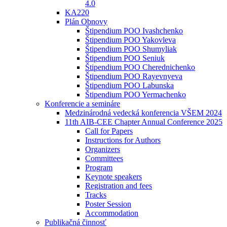
4.0
KA220
Plán Obnovy
Štipendium POO Ivashchenko
Štipendium POO Yakovleva
Štipendium POO Shumyliak
Štipendium POO Seniuk
Štipendium POO Cherednichenko
Štipendium POO Rayevnyeva
Štipendium POO Labunska
Štipendium POO Yermachenko
Konferencie a semináre
Medzinárodná vedecká konferencia VŠEM 2024
11th AIB-CEE Chapter Annual Conference 2025
Call for Papers
Instructions for Authors
Organizers
Committees
Program
Keynote speakers
Registration and fees
Tracks
Poster Session
Accommodation
Publikačná činnosť