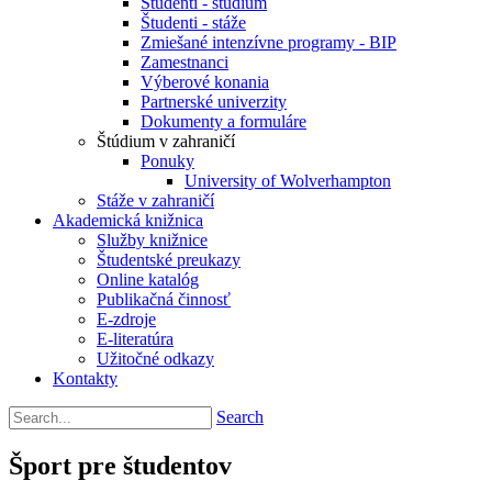
Študenti - štúdium
Študenti - stáže
Zmiešané intenzívne programy - BIP
Zamestnanci
Výberové konania
Partnerské univerzity
Dokumenty a formuláre
Štúdium v zahraničí
Ponuky
University of Wolverhampton
Stáže v zahraničí
Akademická knižnica
Služby knižnice
Študentské preukazy
Online katalóg
Publikačná činnosť
E-zdroje
E-literatúra
Užitočné odkazy
Kontakty
Search
Šport pre študentov