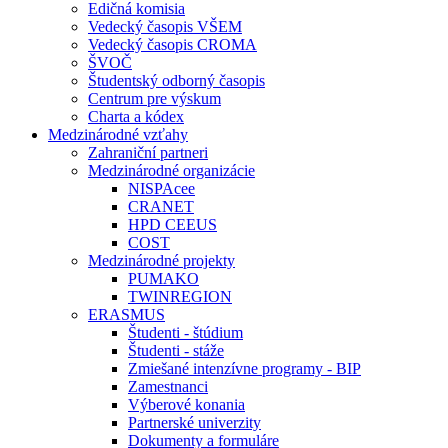
Edičná komisia
Vedecký časopis VŠEM
Vedecký časopis CROMA
ŠVOČ
Študentský odborný časopis
Centrum pre výskum
Charta a kódex
Medzinárodné vzťahy
Zahraniční partneri
Medzinárodné organizácie
NISPAcee
CRANET
HPD CEEUS
COST
Medzinárodné projekty
PUMAKO
TWINREGION
ERASMUS
Študenti - štúdium
Študenti - stáže
Zmiešané intenzívne programy - BIP
Zamestnanci
Výberové konania
Partnerské univerzity
Dokumenty a formuláre