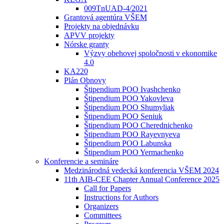
009TnUAD-4/2021
Grantová agentúra VŠEM
Projekty na objednávku
APVV projekty
Nórske granty
Výzvy obehovej spoločnosti v ekonomike
4.0
KA220
Plán Obnovy
Štipendium POO Ivashchenko
Štipendium POO Yakovleva
Štipendium POO Shumyliak
Štipendium POO Seniuk
Štipendium POO Cherednichenko
Štipendium POO Rayevnyeva
Štipendium POO Labunska
Štipendium POO Yermachenko
Konferencie a semináre
Medzinárodná vedecká konferencia VŠEM 2024
11th AIB-CEE Chapter Annual Conference 2025
Call for Papers
Instructions for Authors
Organizers
Committees