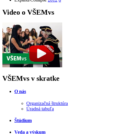
Video o VŠEMvs
VŠEMvs v skratke
O nás
Organizačná štruktúra
Úradná tabuľa
Štúdium
Veda a výskum