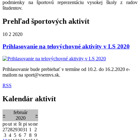
podmienky na športovú reprezentáciu vysokej školy z radov
študentov.
Prehľad športových aktivít
10
2
2020
Prihlasovanie na telovýchovné aktivity v LS 2020
Prihlasovanie bude prebiehať v termíne od 10.2. do 16.2.2020 e-
mailom na sport@vsemvs.sk.
RSS
Kalendár aktivít
február
«
»
2020
po
ut
st
št
pi
so
ne
27
28
29
30
31
1
2
3
4
5
6
7
8
9