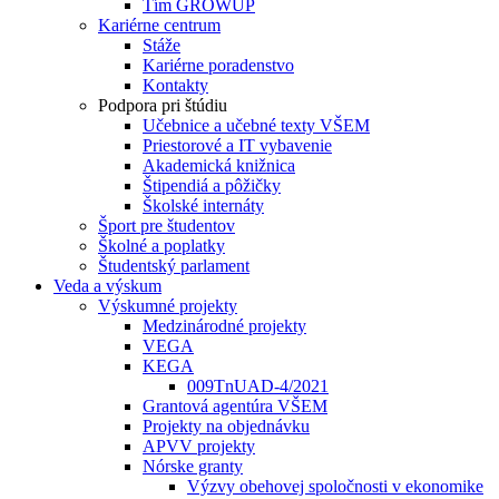
Tím GROWUP
Kariérne centrum
Stáže
Kariérne poradenstvo
Kontakty
Podpora pri štúdiu
Učebnice a učebné texty VŠEM
Priestorové a IT vybavenie
Akademická knižnica
Štipendiá a pôžičky
Školské internáty
Šport pre študentov
Školné a poplatky
Študentský parlament
Veda a výskum
Výskumné projekty
Medzinárodné projekty
VEGA
KEGA
009TnUAD-4/2021
Grantová agentúra VŠEM
Projekty na objednávku
APVV projekty
Nórske granty
Výzvy obehovej spoločnosti v ekonomike