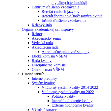
digitálnych technológií
Centrum ďalšieho vzdelávania
Rerefát cudzích jazykov
Referát športu a voľnočasových aktivít
Inštitút ďalšieho vzdelávania
Krízový štáb
Orgány akademickej samosprávy
Rektor
Akademický senát
Vedecká rada
Akreditačná rada
Akreditačné pracovné skupiny
Etická komisia VŠEM
Rada kvality
Disciplinárna komisia
Ombudsman VŠEM
Úradná tabuľa
Interné predpisy
Systém kvality
Vnútorný systém kvality 2014-2022
Vnútorný systém kvality po 2022
Politika kvality
Interné hodnotenie kvality
Externé hodnotenie kvality
Výročné správy