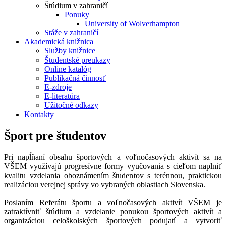
Štúdium v zahraničí
Ponuky
University of Wolverhampton
Stáže v zahraničí
Akademická knižnica
Služby knižnice
Študentské preukazy
Online katalóg
Publikačná činnosť
E-zdroje
E-literatúra
Užitočné odkazy
Kontakty
Šport pre študentov
Pri napĺňaní obsahu športových a voľnočasových aktivít sa na
VŠEM využívajú progresívne formy vyučovania s cieľom naplniť
kvalitu vzdelania oboznámením študentov s terénnou, praktickou
realizáciou verejnej správy vo vybraných oblastiach Slovenska.
Poslaním Referátu športu a voľnočasových aktivít VŠEM je
zatraktívniť štúdium a vzdelanie ponukou športových aktivít a
organizáciou celoškolských športových podujatí a vytvoriť