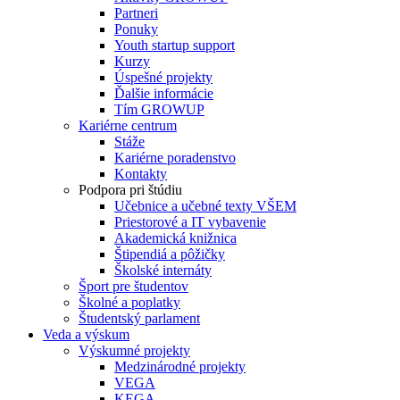
Partneri
Ponuky
Youth startup support
Kurzy
Úspešné projekty
Ďalšie informácie
Tím GROWUP
Kariérne centrum
Stáže
Kariérne poradenstvo
Kontakty
Podpora pri štúdiu
Učebnice a učebné texty VŠEM
Priestorové a IT vybavenie
Akademická knižnica
Štipendiá a pôžičky
Školské internáty
Šport pre študentov
Školné a poplatky
Študentský parlament
Veda a výskum
Výskumné projekty
Medzinárodné projekty
VEGA
KEGA