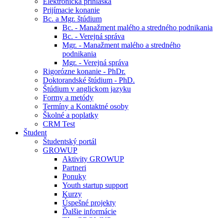
Elektronická prihláška
Prijímacie konanie
Bc. a Mgr. štúdium
Bc. - Manažment malého a stredného podnikania
Bc. - Verejná správa
Mgr. - Manažment malého a stredného
podnikania
Mgr. - Verejná správa
Rigorózne konanie - PhDr.
Doktorandské štúdium - PhD.
Štúdium v anglickom jazyku
Formy a metódy
Termíny a Kontaktné osoby
Školné a poplatky
CRM Test
Študent
Študentský portál
GROWUP
Aktivity GROWUP
Partneri
Ponuky
Youth startup support
Kurzy
Úspešné projekty
Ďalšie informácie