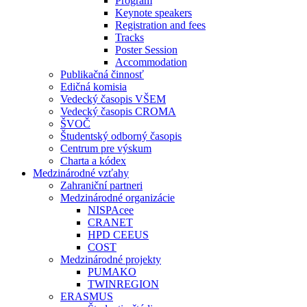
Program
Keynote speakers
Registration and fees
Tracks
Poster Session
Accommodation
Publikačná činnosť
Edičná komisia
Vedecký časopis VŠEM
Vedecký časopis CROMA
ŠVOČ
Študentský odborný časopis
Centrum pre výskum
Charta a kódex
Medzinárodné vzťahy
Zahraniční partneri
Medzinárodné organizácie
NISPAcee
CRANET
HPD CEEUS
COST
Medzinárodné projekty
PUMAKO
TWINREGION
ERASMUS