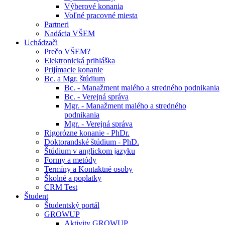
Výberové konania
Voľné pracovné miesta
Partneri
Nadácia VŠEM
Uchádzači
Prečo VŠEM?
Elektronická prihláška
Prijímacie konanie
Bc. a Mgr. štúdium
Bc. - Manažment malého a stredného podnikania
Bc. - Verejná správa
Mgr. - Manažment malého a stredného
podnikania
Mgr. - Verejná správa
Rigorózne konanie - PhDr.
Doktorandské štúdium - PhD.
Štúdium v anglickom jazyku
Formy a metódy
Termíny a Kontaktné osoby
Školné a poplatky
CRM Test
Študent
Študentský portál
GROWUP
Aktivity GROWUP