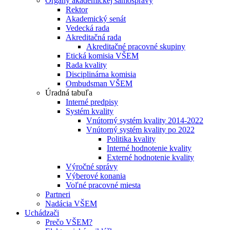
Orgány akademickej samosprávy
Rektor
Akademický senát
Vedecká rada
Akreditačná rada
Akreditačné pracovné skupiny
Etická komisia VŠEM
Rada kvality
Disciplinárna komisia
Ombudsman VŠEM
Úradná tabuľa
Interné predpisy
Systém kvality
Vnútorný systém kvality 2014-2022
Vnútorný systém kvality po 2022
Politika kvality
Interné hodnotenie kvality
Externé hodnotenie kvality
Výročné správy
Výberové konania
Voľné pracovné miesta
Partneri
Nadácia VŠEM
Uchádzači
Prečo VŠEM?