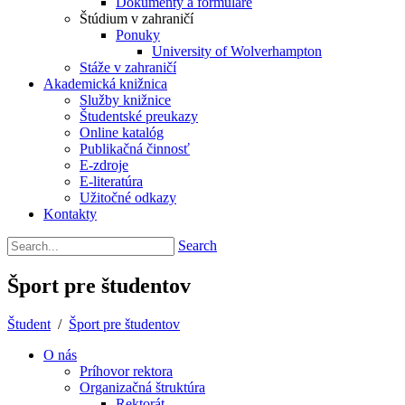
Dokumenty a formuláre
Štúdium v zahraničí
Ponuky
University of Wolverhampton
Stáže v zahraničí
Akademická knižnica
Služby knižnice
Študentské preukazy
Online katalóg
Publikačná činnosť
E-zdroje
E-literatúra
Užitočné odkazy
Kontakty
Search
Šport pre študentov
Študent
/
Šport pre študentov
O nás
Príhovor rektora
Organizačná štruktúra
Rektorát