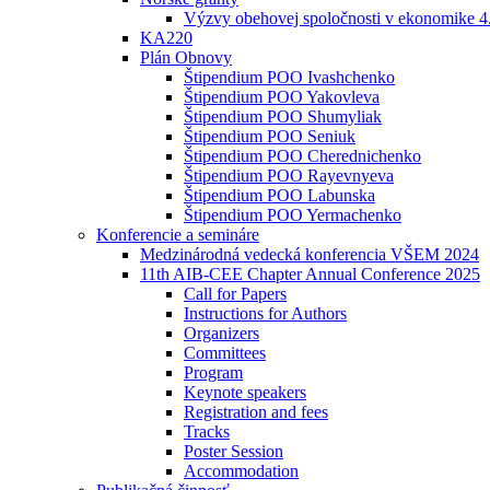
Výzvy obehovej spoločnosti v ekonomike 4
KA220
Plán Obnovy
Štipendium POO Ivashchenko
Štipendium POO Yakovleva
Štipendium POO Shumyliak
Štipendium POO Seniuk
Štipendium POO Cherednichenko
Štipendium POO Rayevnyeva
Štipendium POO Labunska
Štipendium POO Yermachenko
Konferencie a semináre
Medzinárodná vedecká konferencia VŠEM 2024
11th AIB-CEE Chapter Annual Conference 2025
Call for Papers
Instructions for Authors
Organizers
Committees
Program
Keynote speakers
Registration and fees
Tracks
Poster Session
Accommodation