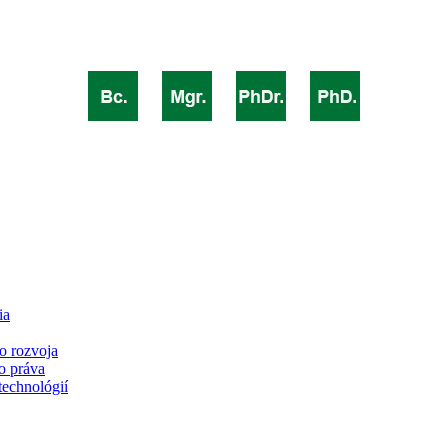
ia
o rozvoja
o práva
technológií