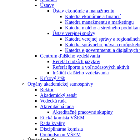
Ústavy
Ústav ekonómie a manažmentu
Katedra ekonómie a financií
Katedra manažmentu a marketingu
Katedra malého a stredného podnikan
Ústav verejnej správy
Katedra verejnej správy a regionálneh
Katedra správneho práva a európskeh
Katedra e-governmentu a digitálnych 
Centrum ďalšieho vzdelávania
Rerefát cudzích jazykov
Referát športu a voľnočasových aktivít
Inštitút ďalšieho vzdelávania
Krízový štáb
Orgány akademickej samosprávy
Rektor
Akademický senát
Vedecká rada
Akreditačná rada
Akreditačné pracovné skupiny
Etická komisia VŠEM
Rada kvality
Disciplinárna komisia
Ombudsman VŠEM