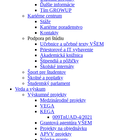
Ďalšie informácie
Tím GROWUP
Kariérne centrum
Stáže
Kariérne poradenstvo
Kontakty
Podpora pri štúdiu
Učebnice a učebné texty VŠEM
Priestorové a IT vybavenie
Akademická knižnica
Štipendiá a pôžičky
Školské internáty
Šport pre študentov
Školné a poplatky
Študentský parlament
Veda a výskum
Výskumné projekty
Medzinárodné projekty
VEGA
KEGA
009TnUAD-4/2021
Grantová agentúra VŠEM
Projekty na objednávku
APVV projekty
Nórske granty