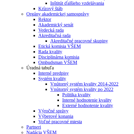
Inštitút ďalšieho vzdelávania
Krízový štáb
Orgány akademickej samosprávy
Rektor
Akademický senát
Vedecká rada
Akreditačná rada
Akreditačné pracovné skupiny
Etická komisia VŠEM
Rada kvality
Disciplinárna komisia
Ombudsman VŠEM
Úradná tabuľa
Interné predpisy
Systém kvality
Vnútorný systém kvality 2014-2022
Vnútorný systém kvality po 2022
Politika kvality
Interné hodnotenie kvality
Externé hodnotenie kvality
Výročné správy
Výberové konania
Voľné pracovné miesta
Partneri
Nadácia VŠEM