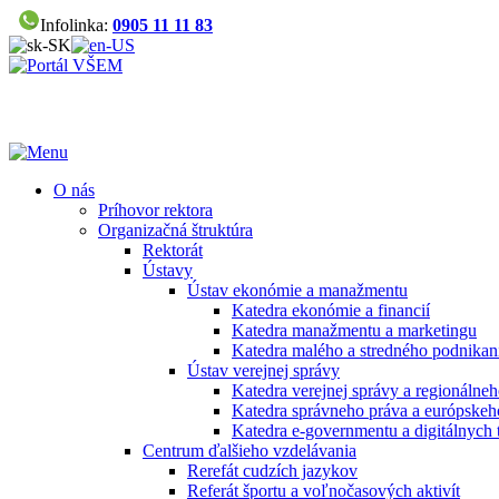
Infolinka:
0905 11 11 83
O nás
Príhovor rektora
Organizačná štruktúra
Rektorát
Ústavy
Ústav ekonómie a manažmentu
Katedra ekonómie a financií
Katedra manažmentu a marketingu
Katedra malého a stredného podnikan
Ústav verejnej správy
Katedra verejnej správy a regionálneh
Katedra správneho práva a európskeh
Katedra e-governmentu a digitálnych 
Centrum ďalšieho vzdelávania
Rerefát cudzích jazykov
Referát športu a voľnočasových aktivít