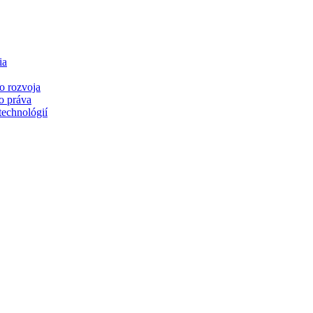
ia
o rozvoja
o práva
technológií