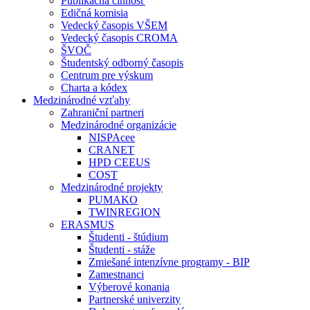
Publikačná činnosť
Edičná komisia
Vedecký časopis VŠEM
Vedecký časopis CROMA
ŠVOČ
Študentský odborný časopis
Centrum pre výskum
Charta a kódex
Medzinárodné vzťahy
Zahraniční partneri
Medzinárodné organizácie
NISPAcee
CRANET
HPD CEEUS
COST
Medzinárodné projekty
PUMAKO
TWINREGION
ERASMUS
Študenti - štúdium
Študenti - stáže
Zmiešané intenzívne programy - BIP
Zamestnanci
Výberové konania
Partnerské univerzity