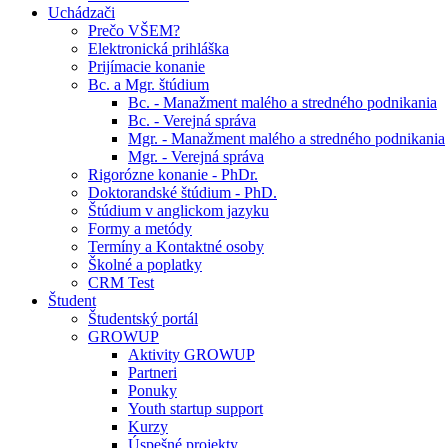
Uchádzači
Prečo VŠEM?
Elektronická prihláška
Prijímacie konanie
Bc. a Mgr. štúdium
Bc. - Manažment malého a stredného podnikania
Bc. - Verejná správa
Mgr. - Manažment malého a stredného podnikania
Mgr. - Verejná správa
Rigorózne konanie - PhDr.
Doktorandské štúdium - PhD.
Štúdium v anglickom jazyku
Formy a metódy
Termíny a Kontaktné osoby
Školné a poplatky
CRM Test
Študent
Študentský portál
GROWUP
Aktivity GROWUP
Partneri
Ponuky
Youth startup support
Kurzy
Úspešné projekty