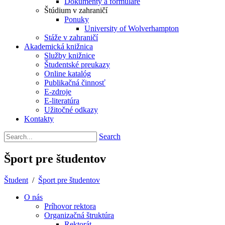
Dokumenty a formuláre
Štúdium v zahraničí
Ponuky
University of Wolverhampton
Stáže v zahraničí
Akademická knižnica
Služby knižnice
Študentské preukazy
Online katalóg
Publikačná činnosť
E-zdroje
E-literatúra
Užitočné odkazy
Kontakty
Search
Šport pre študentov
Študent
/
Šport pre študentov
O nás
Príhovor rektora
Organizačná štruktúra
Rektorát