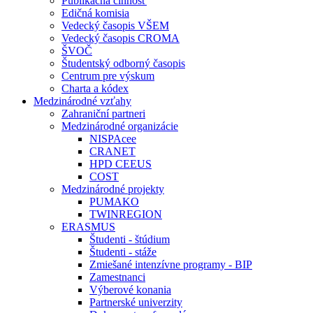
Publikačná činnosť
Edičná komisia
Vedecký časopis VŠEM
Vedecký časopis CROMA
ŠVOČ
Študentský odborný časopis
Centrum pre výskum
Charta a kódex
Medzinárodné vzťahy
Zahraniční partneri
Medzinárodné organizácie
NISPAcee
CRANET
HPD CEEUS
COST
Medzinárodné projekty
PUMAKO
TWINREGION
ERASMUS
Študenti - štúdium
Študenti - stáže
Zmiešané intenzívne programy - BIP
Zamestnanci
Výberové konania
Partnerské univerzity