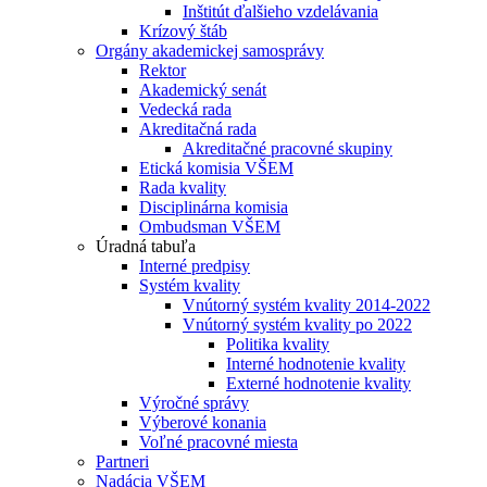
Inštitút ďalšieho vzdelávania
Krízový štáb
Orgány akademickej samosprávy
Rektor
Akademický senát
Vedecká rada
Akreditačná rada
Akreditačné pracovné skupiny
Etická komisia VŠEM
Rada kvality
Disciplinárna komisia
Ombudsman VŠEM
Úradná tabuľa
Interné predpisy
Systém kvality
Vnútorný systém kvality 2014-2022
Vnútorný systém kvality po 2022
Politika kvality
Interné hodnotenie kvality
Externé hodnotenie kvality
Výročné správy
Výberové konania
Voľné pracovné miesta
Partneri
Nadácia VŠEM