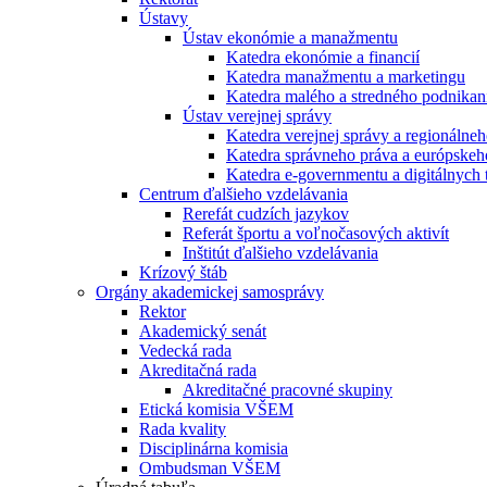
Ústavy
Ústav ekonómie a manažmentu
Katedra ekonómie a financií
Katedra manažmentu a marketingu
Katedra malého a stredného podnikan
Ústav verejnej správy
Katedra verejnej správy a regionálneh
Katedra správneho práva a európskeh
Katedra e-governmentu a digitálnych 
Centrum ďalšieho vzdelávania
Rerefát cudzích jazykov
Referát športu a voľnočasových aktivít
Inštitút ďalšieho vzdelávania
Krízový štáb
Orgány akademickej samosprávy
Rektor
Akademický senát
Vedecká rada
Akreditačná rada
Akreditačné pracovné skupiny
Etická komisia VŠEM
Rada kvality
Disciplinárna komisia
Ombudsman VŠEM