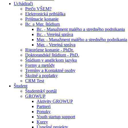
Uchádzači
Prečo VŠEM?
Elektronická prihláška
Prijímacie konanie
Bc. a Mgr. štúdium
Bc. - Manažment malého a stredného podnikania
Bc. - Verejná správa
Mgr. - Manažment malého a stredného podnikania
Mgr. - Verejná správa
Rigorózne konanie - PhDr.
Doktorandské štúdium - PhD.
Štúdium v anglickom jazyku
Formy a metódy
Termíny a Kontaktné osoby
Školné a poplatky
CRM Test
Študent
Študentský portál
GROWUP
Aktivity GROWUP
Partneri
Ponuky
Youth startup support
Kurzy
Úspešné projekty