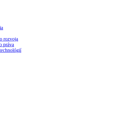
ia
o rozvoja
o práva
technológií