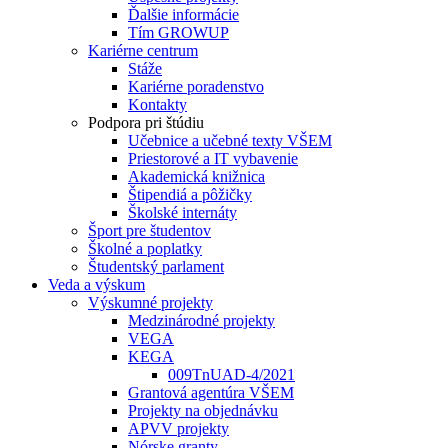
Ďalšie informácie
Tím GROWUP
Kariérne centrum
Stáže
Kariérne poradenstvo
Kontakty
Podpora pri štúdiu
Učebnice a učebné texty VŠEM
Priestorové a IT vybavenie
Akademická knižnica
Štipendiá a pôžičky
Školské internáty
Šport pre študentov
Školné a poplatky
Študentský parlament
Veda a výskum
Výskumné projekty
Medzinárodné projekty
VEGA
KEGA
009TnUAD-4/2021
Grantová agentúra VŠEM
Projekty na objednávku
APVV projekty
Nórske granty