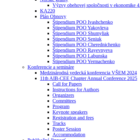
Výzvy obehovej spoločnosti v ekonomike 4
KA220
Plán Obnovy
Štipendium POO Ivashchenko
Štipendium POO Yakovleva
Štipendium POO Shumyliak
Štipendium POO Seniuk
Štipendium POO Cherednichenko
Štipendium POO Rayevnyeva
Štipendium POO Labunska
Štipendium POO Yermachenko
Konferencie a semináre
Medzinárodná vedecká konferencia VŠEM 2024
11th AIB-CEE Chapter Annual Conference 2025
Call for Papers
Instructions for Authors
Organizers
Committees
Program
Keynote speakers
Registration and fees
Tracks
Poster Session
Accommodation