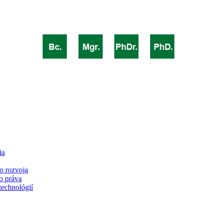
ia
o rozvoja
o práva
technológií