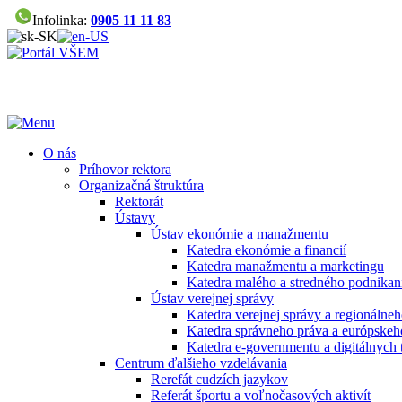
Infolinka:
0905 11 11 83
O nás
Príhovor rektora
Organizačná štruktúra
Rektorát
Ústavy
Ústav ekonómie a manažmentu
Katedra ekonómie a financií
Katedra manažmentu a marketingu
Katedra malého a stredného podnikan
Ústav verejnej správy
Katedra verejnej správy a regionálneh
Katedra správneho práva a európskeh
Katedra e-governmentu a digitálnych 
Centrum ďalšieho vzdelávania
Rerefát cudzích jazykov
Referát športu a voľnočasových aktivít