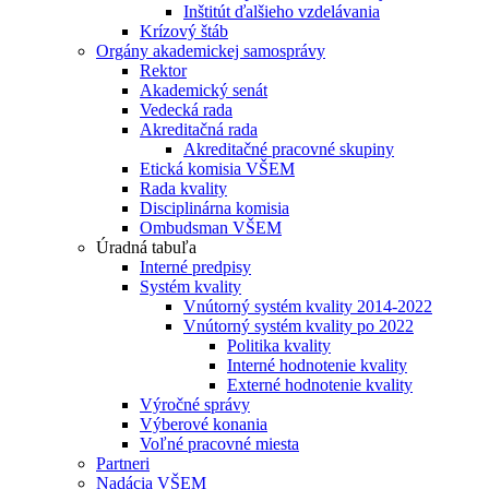
Inštitút ďalšieho vzdelávania
Krízový štáb
Orgány akademickej samosprávy
Rektor
Akademický senát
Vedecká rada
Akreditačná rada
Akreditačné pracovné skupiny
Etická komisia VŠEM
Rada kvality
Disciplinárna komisia
Ombudsman VŠEM
Úradná tabuľa
Interné predpisy
Systém kvality
Vnútorný systém kvality 2014-2022
Vnútorný systém kvality po 2022
Politika kvality
Interné hodnotenie kvality
Externé hodnotenie kvality
Výročné správy
Výberové konania
Voľné pracovné miesta
Partneri
Nadácia VŠEM