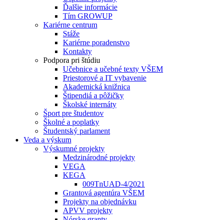
Ďalšie informácie
Tím GROWUP
Kariérne centrum
Stáže
Kariérne poradenstvo
Kontakty
Podpora pri štúdiu
Učebnice a učebné texty VŠEM
Priestorové a IT vybavenie
Akademická knižnica
Štipendiá a pôžičky
Školské internáty
Šport pre študentov
Školné a poplatky
Študentský parlament
Veda a výskum
Výskumné projekty
Medzinárodné projekty
VEGA
KEGA
009TnUAD-4/2021
Grantová agentúra VŠEM
Projekty na objednávku
APVV projekty
Nórske granty