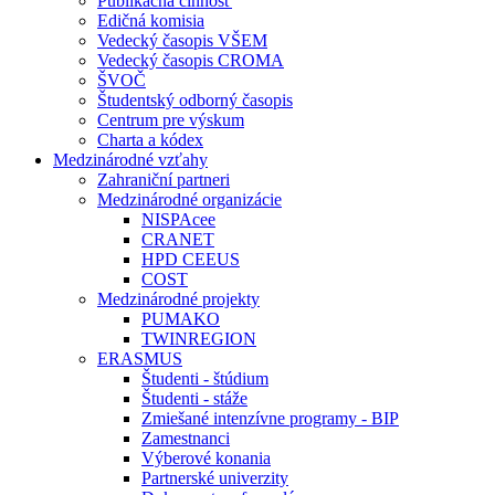
Publikačná činnosť
Edičná komisia
Vedecký časopis VŠEM
Vedecký časopis CROMA
ŠVOČ
Študentský odborný časopis
Centrum pre výskum
Charta a kódex
Medzinárodné vzťahy
Zahraniční partneri
Medzinárodné organizácie
NISPAcee
CRANET
HPD CEEUS
COST
Medzinárodné projekty
PUMAKO
TWINREGION
ERASMUS
Študenti - štúdium
Študenti - stáže
Zmiešané intenzívne programy - BIP
Zamestnanci
Výberové konania
Partnerské univerzity