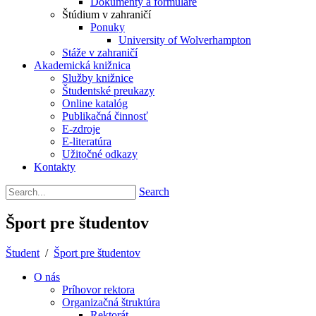
Dokumenty a formuláre
Štúdium v zahraničí
Ponuky
University of Wolverhampton
Stáže v zahraničí
Akademická knižnica
Služby knižnice
Študentské preukazy
Online katalóg
Publikačná činnosť
E-zdroje
E-literatúra
Užitočné odkazy
Kontakty
Search
Šport pre študentov
Študent
/
Šport pre študentov
O nás
Príhovor rektora
Organizačná štruktúra
Rektorát