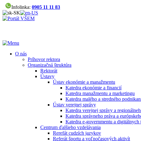
Infolinka:
0905 11 11 83
O nás
Príhovor rektora
Organizačná štruktúra
Rektorát
Ústavy
Ústav ekonómie a manažmentu
Katedra ekonómie a financií
Katedra manažmentu a marketingu
Katedra malého a stredného podnikan
Ústav verejnej správy
Katedra verejnej správy a regionálneh
Katedra správneho práva a európskeh
Katedra e-governmentu a digitálnych 
Centrum ďalšieho vzdelávania
Rerefát cudzích jazykov
Referát športu a voľnočasových aktivít