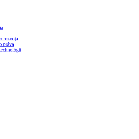
ia
o rozvoja
o práva
technológií