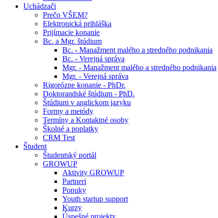
Uchádzači
Prečo VŠEM?
Elektronická prihláška
Prijímacie konanie
Bc. a Mgr. štúdium
Bc. - Manažment malého a stredného podnikania
Bc. - Verejná správa
Mgr. - Manažment malého a stredného podnikania
Mgr. - Verejná správa
Rigorózne konanie - PhDr.
Doktorandské štúdium - PhD.
Štúdium v anglickom jazyku
Formy a metódy
Termíny a Kontaktné osoby
Školné a poplatky
CRM Test
Študent
Študentský portál
GROWUP
Aktivity GROWUP
Partneri
Ponuky
Youth startup support
Kurzy
Úspešné projekty