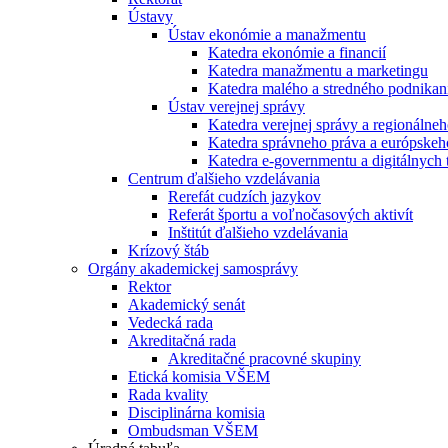
Ústavy
Ústav ekonómie a manažmentu
Katedra ekonómie a financií
Katedra manažmentu a marketingu
Katedra malého a stredného podnikan
Ústav verejnej správy
Katedra verejnej správy a regionálneh
Katedra správneho práva a európskeh
Katedra e-governmentu a digitálnych 
Centrum ďalšieho vzdelávania
Rerefát cudzích jazykov
Referát športu a voľnočasových aktivít
Inštitút ďalšieho vzdelávania
Krízový štáb
Orgány akademickej samosprávy
Rektor
Akademický senát
Vedecká rada
Akreditačná rada
Akreditačné pracovné skupiny
Etická komisia VŠEM
Rada kvality
Disciplinárna komisia
Ombudsman VŠEM