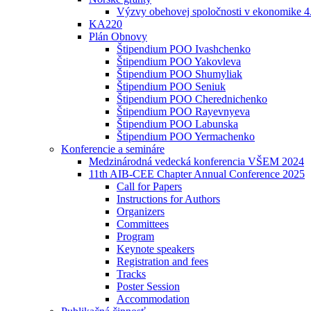
Výzvy obehovej spoločnosti v ekonomike 4
KA220
Plán Obnovy
Štipendium POO Ivashchenko
Štipendium POO Yakovleva
Štipendium POO Shumyliak
Štipendium POO Seniuk
Štipendium POO Cherednichenko
Štipendium POO Rayevnyeva
Štipendium POO Labunska
Štipendium POO Yermachenko
Konferencie a semináre
Medzinárodná vedecká konferencia VŠEM 2024
11th AIB-CEE Chapter Annual Conference 2025
Call for Papers
Instructions for Authors
Organizers
Committees
Program
Keynote speakers
Registration and fees
Tracks
Poster Session
Accommodation