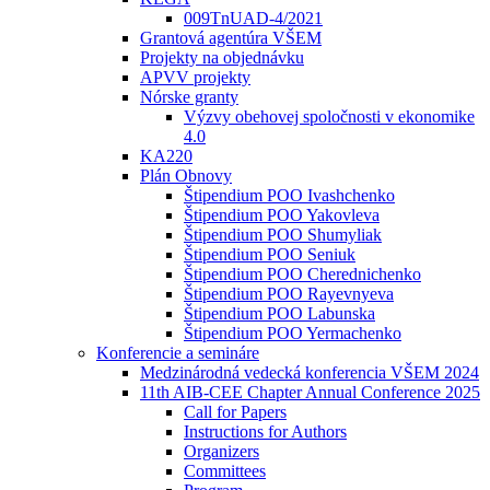
009TnUAD-4/2021
Grantová agentúra VŠEM
Projekty na objednávku
APVV projekty
Nórske granty
Výzvy obehovej spoločnosti v ekonomike
4.0
KA220
Plán Obnovy
Štipendium POO Ivashchenko
Štipendium POO Yakovleva
Štipendium POO Shumyliak
Štipendium POO Seniuk
Štipendium POO Cherednichenko
Štipendium POO Rayevnyeva
Štipendium POO Labunska
Štipendium POO Yermachenko
Konferencie a semináre
Medzinárodná vedecká konferencia VŠEM 2024
11th AIB-CEE Chapter Annual Conference 2025
Call for Papers
Instructions for Authors
Organizers
Committees