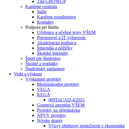
Tím GROWUP
Kariérne centrum
Stáže
Kariérne poradenstvo
Kontakty
Podpora pri štúdiu
Učebnice a učebné texty VŠEM
Priestorové a IT vybavenie
Akademická knižnica
Štipendiá a pôžičky
Školské internáty
Šport pre študentov
Školné a poplatky
Študentský parlament
Veda a výskum
Výskumné projekty
Medzinárodné projekty
VEGA
KEGA
009TnUAD-4/2021
Grantová agentúra VŠEM
Projekty na objednávku
APVV projekty
Nórske granty
Výzvy obehovej spoločnosti v ekonomike