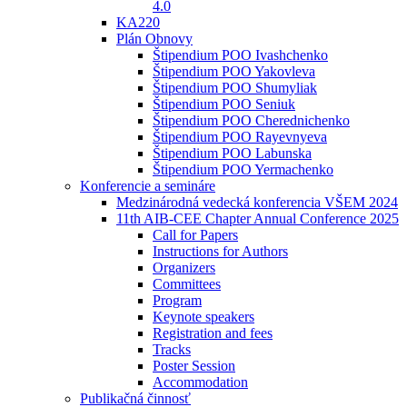
4.0
KA220
Plán Obnovy
Štipendium POO Ivashchenko
Štipendium POO Yakovleva
Štipendium POO Shumyliak
Štipendium POO Seniuk
Štipendium POO Cherednichenko
Štipendium POO Rayevnyeva
Štipendium POO Labunska
Štipendium POO Yermachenko
Konferencie a semináre
Medzinárodná vedecká konferencia VŠEM 2024
11th AIB-CEE Chapter Annual Conference 2025
Call for Papers
Instructions for Authors
Organizers
Committees
Program
Keynote speakers
Registration and fees
Tracks
Poster Session
Accommodation
Publikačná činnosť