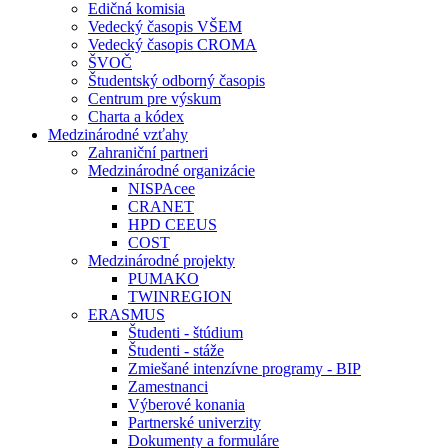
Edičná komisia
Vedecký časopis VŠEM
Vedecký časopis CROMA
ŠVOČ
Študentský odborný časopis
Centrum pre výskum
Charta a kódex
Medzinárodné vzťahy
Zahraniční partneri
Medzinárodné organizácie
NISPAcee
CRANET
HPD CEEUS
COST
Medzinárodné projekty
PUMAKO
TWINREGION
ERASMUS
Študenti - štúdium
Študenti - stáže
Zmiešané intenzívne programy - BIP
Zamestnanci
Výberové konania
Partnerské univerzity
Dokumenty a formuláre