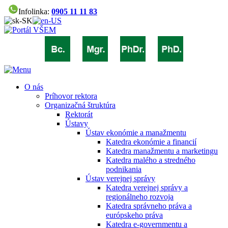
Infolinka:
0905 11 11 83
O nás
Príhovor rektora
Organizačná štruktúra
Rektorát
Ústavy
Ústav ekonómie a manažmentu
Katedra ekonómie a financií
Katedra manažmentu a marketingu
Katedra malého a stredného
podnikania
Ústav verejnej správy
Katedra verejnej správy a
regionálneho rozvoja
Katedra správneho práva a
európskeho práva
Katedra e-governmentu a