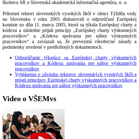
školstva SR a Slovenská akademická informačná agentúra, n. o.
Prítomní rektori slovenských vysokých škôl v rámci Týždňa vedy
na Slovensku v roku 2005 diskutovali o odporúčaní Európskej
komisie zo dňa 11. marca 2005, ktorá sa týkala Európskej charty a
kódexu a následne prijali princípy „Európskej charty výskumných
pracovníkov“ a „Kódexu správania pre nábor výskumných
pracovníkov“ a zaviazali sa, že prevezmú všeobecné zásady a
podmienky uvedené v predložených dokumentoch.
Odporúčanie týkajúce sa Európskej charty výskumných
pracovníkov a Kódexu správania pre nábor výskumných
pracovníkov
Vyhlásenia o záväzku rektorov slovenských vysokých škôl a
prijatí princípov Európskej charty výskumných pracovníkov a
Kódexu správania pre nábor výskumných pracovníkov
Video o VŠEMvs