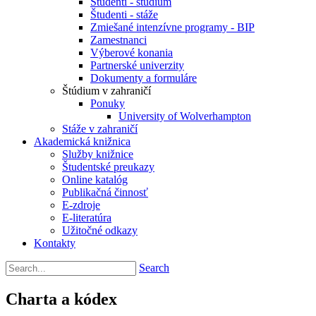
Študenti - štúdium
Študenti - stáže
Zmiešané intenzívne programy - BIP
Zamestnanci
Výberové konania
Partnerské univerzity
Dokumenty a formuláre
Štúdium v zahraničí
Ponuky
University of Wolverhampton
Stáže v zahraničí
Akademická knižnica
Služby knižnice
Študentské preukazy
Online katalóg
Publikačná činnosť
E-zdroje
E-literatúra
Užitočné odkazy
Kontakty
Search
Charta a kódex