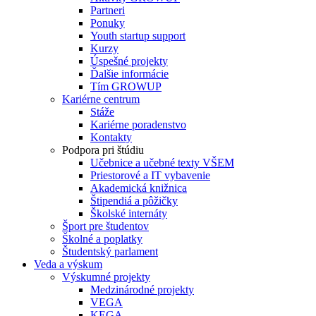
Partneri
Ponuky
Youth startup support
Kurzy
Úspešné projekty
Ďalšie informácie
Tím GROWUP
Kariérne centrum
Stáže
Kariérne poradenstvo
Kontakty
Podpora pri štúdiu
Učebnice a učebné texty VŠEM
Priestorové a IT vybavenie
Akademická knižnica
Štipendiá a pôžičky
Školské internáty
Šport pre študentov
Školné a poplatky
Študentský parlament
Veda a výskum
Výskumné projekty
Medzinárodné projekty
VEGA
KEGA