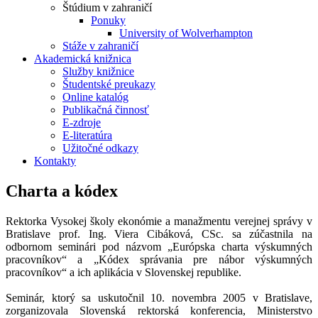
Štúdium v zahraničí
Ponuky
University of Wolverhampton
Stáže v zahraničí
Akademická knižnica
Služby knižnice
Študentské preukazy
Online katalóg
Publikačná činnosť
E-zdroje
E-literatúra
Užitočné odkazy
Kontakty
Charta a kódex
Rektorka Vysokej školy ekonómie a manažmentu verejnej správy v
Bratislave prof. Ing. Viera Cibáková, CSc. sa zúčastnila na
odbornom seminári pod názvom „Európska charta výskumných
pracovníkov“ a „Kódex správania pre nábor výskumných
pracovníkov“ a ich aplikácia v Slovenskej republike.
Seminár, ktorý sa uskutočnil 10. novembra 2005 v Bratislave,
zorganizovala Slovenská rektorská konferencia, Ministerstvo