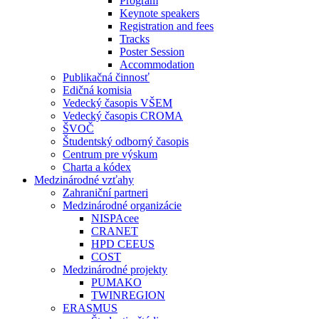
Program
Keynote speakers
Registration and fees
Tracks
Poster Session
Accommodation
Publikačná činnosť
Edičná komisia
Vedecký časopis VŠEM
Vedecký časopis CROMA
ŠVOČ
Študentský odborný časopis
Centrum pre výskum
Charta a kódex
Medzinárodné vzťahy
Zahraniční partneri
Medzinárodné organizácie
NISPAcee
CRANET
HPD CEEUS
COST
Medzinárodné projekty
PUMAKO
TWINREGION
ERASMUS