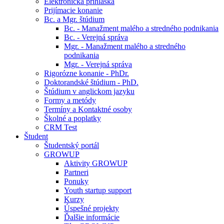
Elektronická prihláška
Prijímacie konanie
Bc. a Mgr. štúdium
Bc. - Manažment malého a stredného podnikania
Bc. - Verejná správa
Mgr. - Manažment malého a stredného
podnikania
Mgr. - Verejná správa
Rigorózne konanie - PhDr.
Doktorandské štúdium - PhD.
Štúdium v anglickom jazyku
Formy a metódy
Termíny a Kontaktné osoby
Školné a poplatky
CRM Test
Študent
Študentský portál
GROWUP
Aktivity GROWUP
Partneri
Ponuky
Youth startup support
Kurzy
Úspešné projekty
Ďalšie informácie