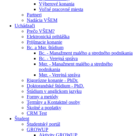
Výberové konania
Voľné pracovné miesta
Partneri
Nadácia VŠEM
Uchádzači
Prečo VŠEM?
Elektronická prihláška
Prijímacie konanie
Bc. a Mgr. štúdium
Bc. - Manažment malého a stredného podnikania
Bc. - Verejná správa
Mgr. - Manažment malého a stredného
podnikania
Mgr. - Verejná správa
Rigorózne konanie - PhDr.
Doktorandské štúdium - PhD.
Štúdium v anglickom jazyku
Formy a metódy
Termíny a Kontaktné osoby
Školné a poplatky
CRM Test
Študent
Študentský portál
GROWUP
Aktivity GROWUP