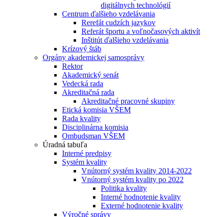
digitálnych technológií
Centrum ďalšieho vzdelávania
Rerefát cudzích jazykov
Referát športu a voľnočasových aktivít
Inštitút ďalšieho vzdelávania
Krízový štáb
Orgány akademickej samosprávy
Rektor
Akademický senát
Vedecká rada
Akreditačná rada
Akreditačné pracovné skupiny
Etická komisia VŠEM
Rada kvality
Disciplinárna komisia
Ombudsman VŠEM
Úradná tabuľa
Interné predpisy
Systém kvality
Vnútorný systém kvality 2014-2022
Vnútorný systém kvality po 2022
Politika kvality
Interné hodnotenie kvality
Externé hodnotenie kvality
Výročné správy