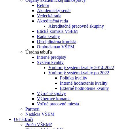
Orgány akademickej samosprávy
Rektor
Akademický senát
Vedecká rada
Akreditačná rada
Akreditačné pracovné skupiny
Etická komisia VŠEM
Rada kvality
Disciplinárna komisia
Ombudsman VŠEM
Úradná tabuľa
Interné predpisy
Systém kvality
Vnútorný systém kvality 2014-2022
Vnútorný systém kvality po 2022
Politika kvality
Interné hodnotenie kvality
Externé hodnotenie kvality
Výročné správy
Výberové konania
Voľné pracovné miesta
Partneri
Nadácia VŠEM
Uchádzači
Prečo VŠEM?