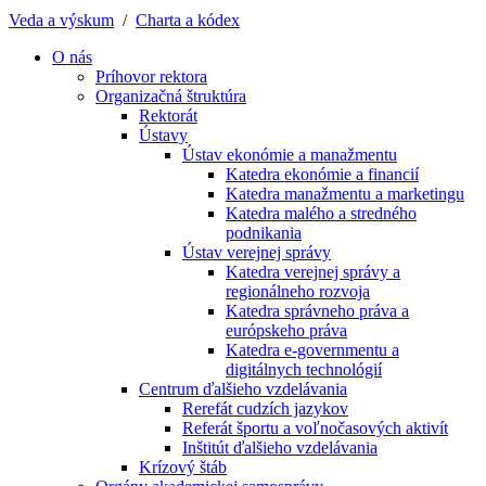
Veda a výskum
/
Charta a kódex
O nás
Príhovor rektora
Organizačná štruktúra
Rektorát
Ústavy
Ústav ekonómie a manažmentu
Katedra ekonómie a financií
Katedra manažmentu a marketingu
Katedra malého a stredného
podnikania
Ústav verejnej správy
Katedra verejnej správy a
regionálneho rozvoja
Katedra správneho práva a
európskeho práva
Katedra e-governmentu a
digitálnych technológií
Centrum ďalšieho vzdelávania
Rerefát cudzích jazykov
Referát športu a voľnočasových aktivít
Inštitút ďalšieho vzdelávania
Krízový štáb