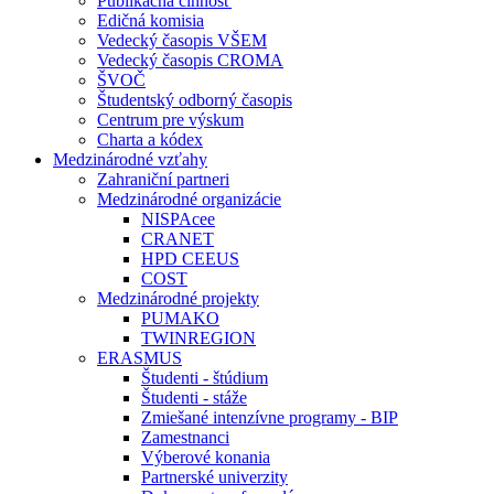
Publikačná činnosť
Edičná komisia
Vedecký časopis VŠEM
Vedecký časopis CROMA
ŠVOČ
Študentský odborný časopis
Centrum pre výskum
Charta a kódex
Medzinárodné vzťahy
Zahraniční partneri
Medzinárodné organizácie
NISPAcee
CRANET
HPD CEEUS
COST
Medzinárodné projekty
PUMAKO
TWINREGION
ERASMUS
Študenti - štúdium
Študenti - stáže
Zmiešané intenzívne programy - BIP
Zamestnanci
Výberové konania
Partnerské univerzity