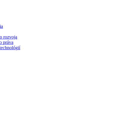
ia
o rozvoja
o práva
technológií