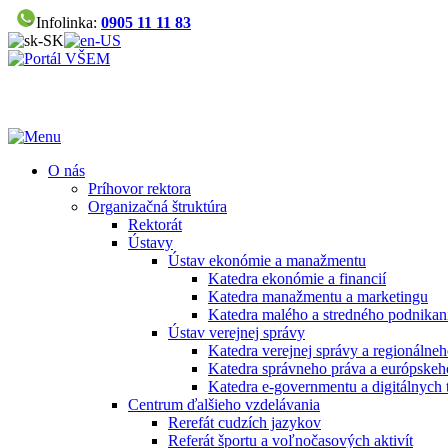
Infolinka:
0905 11 11 83
O nás
Príhovor rektora
Organizačná štruktúra
Rektorát
Ústavy
Ústav ekonómie a manažmentu
Katedra ekonómie a financií
Katedra manažmentu a marketingu
Katedra malého a stredného podnikan
Ústav verejnej správy
Katedra verejnej správy a regionálneh
Katedra správneho práva a európskeh
Katedra e-governmentu a digitálnych 
Centrum ďalšieho vzdelávania
Rerefát cudzích jazykov
Referát športu a voľnočasových aktivít