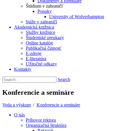
Dokumenty a formuláre
Štúdium v zahraničí
Ponuky
University of Wolverhampton
Stáže v zahraničí
Akademická knižnica
Služby knižnice
Študentské preukazy
Online katalóg
Publikačná činnosť
E-zdroje
E-literatúra
Užitočné odkazy
Kontakty
Search
Konferencie a semináre
Veda a výskum
/
Konferencie a semináre
O nás
Príhovor rektora
Organizačná štruktúra
Rektorát