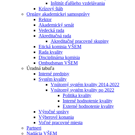
Inštitút ďalšieho vzdelávania
Krízový štáb
Orgány akademickej samosprávy
Rektor
Akademický senát
Vedecká rada
Akreditačná rada
Akreditačné pracovné skupiny
Etická komisia VŠEM
Rada kvality
Disciplinárna komisia
Ombudsman VŠEM
Úradná tabuľa
Interné predpisy
Systém kvality
Vnútorný systém kvality 2014-2022
Vnútorný systém kvality po 2022
Politika kvality
Interné hodnotenie kvality
Externé hodnotenie kvality
Výročné správy
Výberové konania
Voľné pracovné miesta
Partneri
Nadácia VŠEM