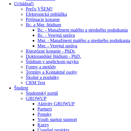
Uchádzači
Prečo VŠEM?
Elektronická prihláška
Prijímacie konanie
Bc. a Mgr. štúdium
Bc. - Manažment malého a stredného podnikania
Bc. - Verejná správa
Mgr. - Manažment malého a stredného podnikania
Mgr. - Verejná správa
Rigorózne konanie - PhDr.
Doktorandské štúdium - PhD.
Štúdium v anglickom jazyku
Formy a metódy
Termíny a Kontaktné osoby
Školné a poplatky
CRM Test
Študent
Študentský portál
GROWUP
Aktivity GROWUP
Partneri
Ponuky
Youth startup support
Kurzy
Úspešné projekty