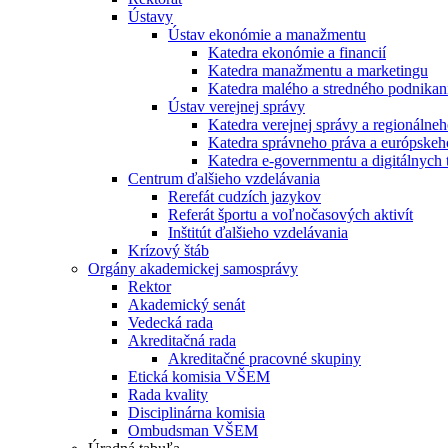
Ústavy
Ústav ekonómie a manažmentu
Katedra ekonómie a financií
Katedra manažmentu a marketingu
Katedra malého a stredného podnikan
Ústav verejnej správy
Katedra verejnej správy a regionálneh
Katedra správneho práva a európskeh
Katedra e-governmentu a digitálnych 
Centrum ďalšieho vzdelávania
Rerefát cudzích jazykov
Referát športu a voľnočasových aktivít
Inštitút ďalšieho vzdelávania
Krízový štáb
Orgány akademickej samosprávy
Rektor
Akademický senát
Vedecká rada
Akreditačná rada
Akreditačné pracovné skupiny
Etická komisia VŠEM
Rada kvality
Disciplinárna komisia
Ombudsman VŠEM