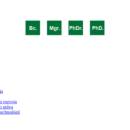
ia
o rozvoja
o práva
technológií