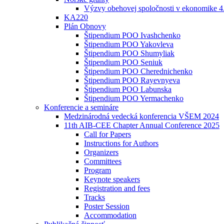
Výzvy obehovej spoločnosti v ekonomike 4
KA220
Plán Obnovy
Štipendium POO Ivashchenko
Štipendium POO Yakovleva
Štipendium POO Shumyliak
Štipendium POO Seniuk
Štipendium POO Cherednichenko
Štipendium POO Rayevnyeva
Štipendium POO Labunska
Štipendium POO Yermachenko
Konferencie a semináre
Medzinárodná vedecká konferencia VŠEM 2024
11th AIB-CEE Chapter Annual Conference 2025
Call for Papers
Instructions for Authors
Organizers
Committees
Program
Keynote speakers
Registration and fees
Tracks
Poster Session
Accommodation