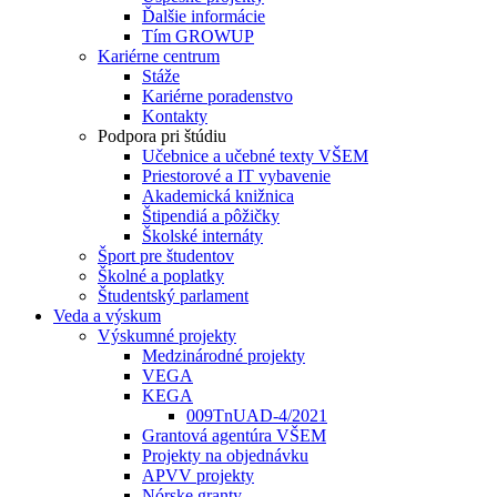
Ďalšie informácie
Tím GROWUP
Kariérne centrum
Stáže
Kariérne poradenstvo
Kontakty
Podpora pri štúdiu
Učebnice a učebné texty VŠEM
Priestorové a IT vybavenie
Akademická knižnica
Štipendiá a pôžičky
Školské internáty
Šport pre študentov
Školné a poplatky
Študentský parlament
Veda a výskum
Výskumné projekty
Medzinárodné projekty
VEGA
KEGA
009TnUAD-4/2021
Grantová agentúra VŠEM
Projekty na objednávku
APVV projekty
Nórske granty