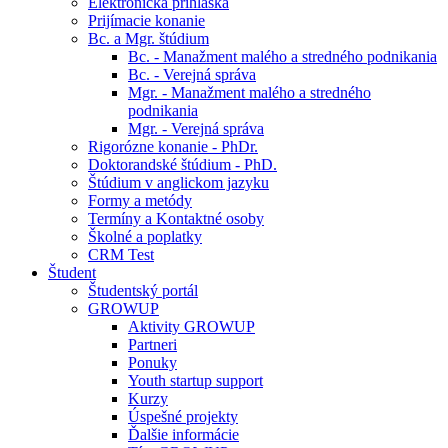
Elektronická prihláška
Prijímacie konanie
Bc. a Mgr. štúdium
Bc. - Manažment malého a stredného podnikania
Bc. - Verejná správa
Mgr. - Manažment malého a stredného
podnikania
Mgr. - Verejná správa
Rigorózne konanie - PhDr.
Doktorandské štúdium - PhD.
Štúdium v anglickom jazyku
Formy a metódy
Termíny a Kontaktné osoby
Školné a poplatky
CRM Test
Študent
Študentský portál
GROWUP
Aktivity GROWUP
Partneri
Ponuky
Youth startup support
Kurzy
Úspešné projekty
Ďalšie informácie