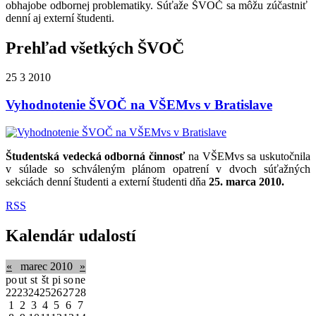
obhajobe odbornej problematiky. Súťaže ŠVOČ sa môžu zúčastniť
denní aj externí študenti.
Prehľad všetkých ŠVOČ
25
3
2010
Vyhodnotenie ŠVOČ na VŠEMvs v Bratislave
Študentská vedecká odborná činnosť
na VŠEMvs sa uskutočnila
v súlade so schváleným plánom opatrení v dvoch súťažných
sekciách denní študenti a externí študenti dňa
25. marca 2010.
RSS
Kalendár udalostí
«
marec 2010
»
po
ut
st
št
pi
so
ne
22
23
24
25
26
27
28
1
2
3
4
5
6
7