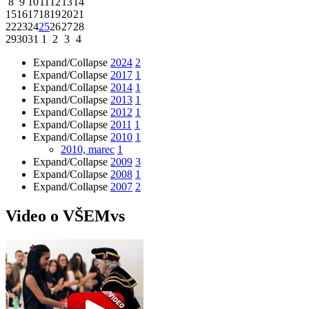
8
9
10
11
12
13
14
15
16
17
18
19
20
21
22
23
24
25
26
27
28
29
30
31
1
2
3
4
Expand/Collapse
2024
2
Expand/Collapse
2017
1
Expand/Collapse
2014
1
Expand/Collapse
2013
1
Expand/Collapse
2012
1
Expand/Collapse
2011
1
Expand/Collapse
2010
1
2010, marec
1
Expand/Collapse
2009
3
Expand/Collapse
2008
1
Expand/Collapse
2007
2
Video o VŠEMvs