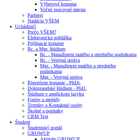
Výberové konania
Voľné pracovné miesta
Partneri
Nadácia VŠEM
Uchádzači
Prečo VŠEM?
Elektronická prihláška
Prijímacie konanie
Bc. a Mgr. štúdium
Bc. - Manažment malého a stredného podnikania
Bc. - Verejná správa
Mgr. - Manažment malého a stredného
podnikania
Mgr. - Verejná správa
Rigorózne konanie - PhDr.
Doktorandské štúdium - PhD.
Štúdium v anglickom jazyku
Formy a metódy
Termíny a Kontaktné osoby
Školné a poplatky
CRM Test
Študent
Študentský portál
GROWUP
Aktivity GROWUP