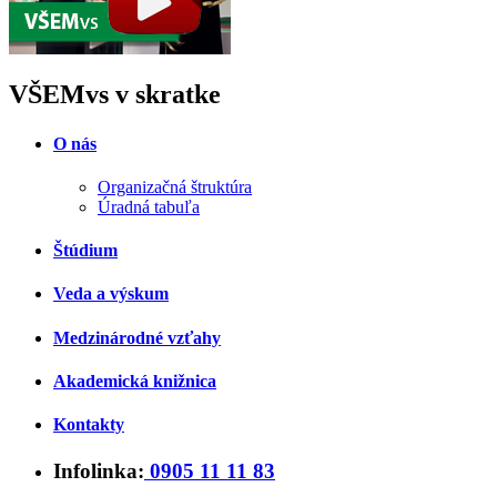
VŠEMvs v skratke
O nás
Organizačná štruktúra
Úradná tabuľa
Štúdium
Veda a výskum
Medzinárodné vzťahy
Akademická knižnica
Kontakty
Infolinka:
0905 11 11 83