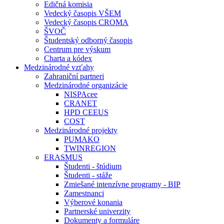
Edičná komisia
Vedecký časopis VŠEM
Vedecký časopis CROMA
ŠVOČ
Študentský odborný časopis
Centrum pre výskum
Charta a kódex
Medzinárodné vzťahy
Zahraniční partneri
Medzinárodné organizácie
NISPAcee
CRANET
HPD CEEUS
COST
Medzinárodné projekty
PUMAKO
TWINREGION
ERASMUS
Študenti - štúdium
Študenti - stáže
Zmiešané intenzívne programy - BIP
Zamestnanci
Výberové konania
Partnerské univerzity
Dokumenty a formuláre