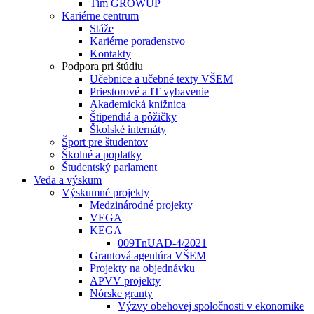
Tím GROWUP
Kariérne centrum
Stáže
Kariérne poradenstvo
Kontakty
Podpora pri štúdiu
Učebnice a učebné texty VŠEM
Priestorové a IT vybavenie
Akademická knižnica
Štipendiá a pôžičky
Školské internáty
Šport pre študentov
Školné a poplatky
Študentský parlament
Veda a výskum
Výskumné projekty
Medzinárodné projekty
VEGA
KEGA
009TnUAD-4/2021
Grantová agentúra VŠEM
Projekty na objednávku
APVV projekty
Nórske granty
Výzvy obehovej spoločnosti v ekonomike