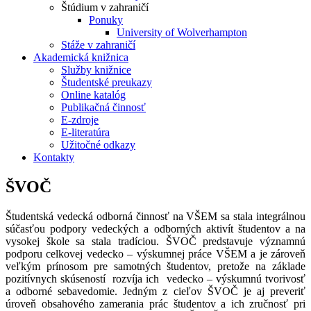
Štúdium v zahraničí
Ponuky
University of Wolverhampton
Stáže v zahraničí
Akademická knižnica
Služby knižnice
Študentské preukazy
Online katalóg
Publikačná činnosť
E-zdroje
E-literatúra
Užitočné odkazy
Kontakty
ŠVOČ
Študentská vedecká odborná činnosť na VŠEM sa stala integrálnou
súčasťou podpory vedeckých a odborných aktivít študentov a na
vysokej škole sa stala tradíciou. ŠVOČ predstavuje významnú
podporu celkovej vedecko – výskumnej práce VŠEM a je zároveň
veľkým prínosom pre samotných študentov, pretože na základe
pozitívnych skúseností rozvíja ich vedecko – výskumnú tvorivosť
a odborné sebavedomie. Jedným z cieľov ŠVOČ je aj preveriť
úroveň obsahového zamerania prác študentov a ich zručnosť pri