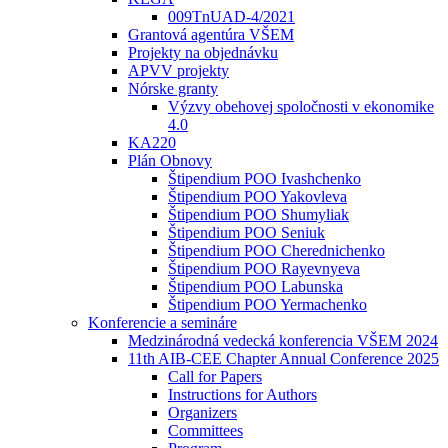
009TnUAD-4/2021
Grantová agentúra VŠEM
Projekty na objednávku
APVV projekty
Nórske granty
Výzvy obehovej spoločnosti v ekonomike
4.0
KA220
Plán Obnovy
Štipendium POO Ivashchenko
Štipendium POO Yakovleva
Štipendium POO Shumyliak
Štipendium POO Seniuk
Štipendium POO Cherednichenko
Štipendium POO Rayevnyeva
Štipendium POO Labunska
Štipendium POO Yermachenko
Konferencie a semináre
Medzinárodná vedecká konferencia VŠEM 2024
11th AIB-CEE Chapter Annual Conference 2025
Call for Papers
Instructions for Authors
Organizers
Committees