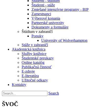
Študenti - štúdium
Študenti - stáže
Zmiešané intenzívne programy - BIP
Zamestnanci
Výberové konania
Partnerské univerzity
Dokumenty a formuláre
Štúdium v zahraničí
Ponuky
University of Wolverhampton
Stáže v zahraničí
Akademická knižnica
Služby knižnice
Študentské preukazy
Online katalóg
Publikačná činnosť
E-zdroje
E-literatúra
Užitočné odkazy
Kontakty
Search
ŠVOČ