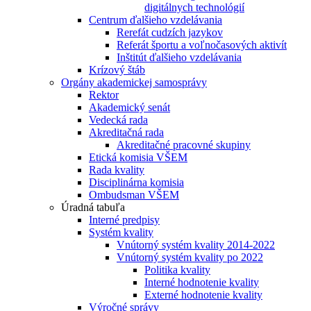
digitálnych technológií
Centrum ďalšieho vzdelávania
Rerefát cudzích jazykov
Referát športu a voľnočasových aktivít
Inštitút ďalšieho vzdelávania
Krízový štáb
Orgány akademickej samosprávy
Rektor
Akademický senát
Vedecká rada
Akreditačná rada
Akreditačné pracovné skupiny
Etická komisia VŠEM
Rada kvality
Disciplinárna komisia
Ombudsman VŠEM
Úradná tabuľa
Interné predpisy
Systém kvality
Vnútorný systém kvality 2014-2022
Vnútorný systém kvality po 2022
Politika kvality
Interné hodnotenie kvality
Externé hodnotenie kvality
Výročné správy