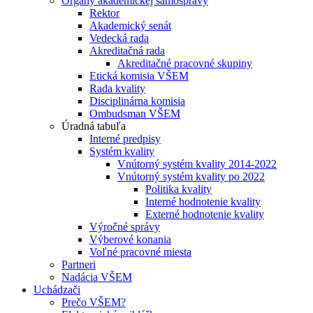
Orgány akademickej samosprávy
Rektor
Akademický senát
Vedecká rada
Akreditačná rada
Akreditačné pracovné skupiny
Etická komisia VŠEM
Rada kvality
Disciplinárna komisia
Ombudsman VŠEM
Úradná tabuľa
Interné predpisy
Systém kvality
Vnútorný systém kvality 2014-2022
Vnútorný systém kvality po 2022
Politika kvality
Interné hodnotenie kvality
Externé hodnotenie kvality
Výročné správy
Výberové konania
Voľné pracovné miesta
Partneri
Nadácia VŠEM
Uchádzači
Prečo VŠEM?