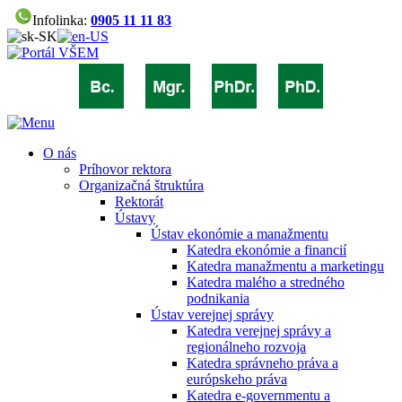
Infolinka:
0905 11 11 83
O nás
Príhovor rektora
Organizačná štruktúra
Rektorát
Ústavy
Ústav ekonómie a manažmentu
Katedra ekonómie a financií
Katedra manažmentu a marketingu
Katedra malého a stredného
podnikania
Ústav verejnej správy
Katedra verejnej správy a
regionálneho rozvoja
Katedra správneho práva a
európskeho práva
Katedra e-governmentu a