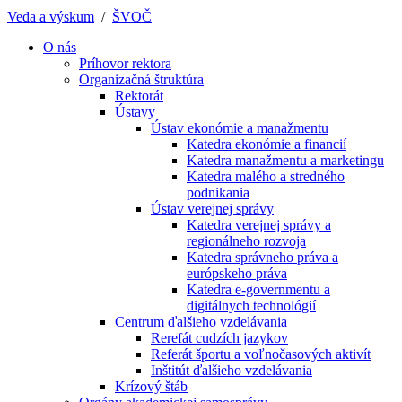
Veda a výskum
/
ŠVOČ
O nás
Príhovor rektora
Organizačná štruktúra
Rektorát
Ústavy
Ústav ekonómie a manažmentu
Katedra ekonómie a financií
Katedra manažmentu a marketingu
Katedra malého a stredného
podnikania
Ústav verejnej správy
Katedra verejnej správy a
regionálneho rozvoja
Katedra správneho práva a
európskeho práva
Katedra e-governmentu a
digitálnych technológií
Centrum ďalšieho vzdelávania
Rerefát cudzích jazykov
Referát športu a voľnočasových aktivít
Inštitút ďalšieho vzdelávania
Krízový štáb