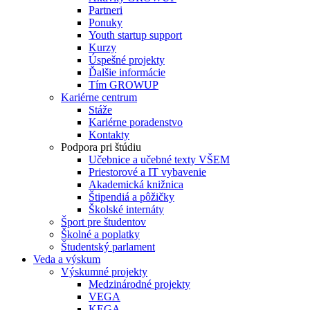
Partneri
Ponuky
Youth startup support
Kurzy
Úspešné projekty
Ďalšie informácie
Tím GROWUP
Kariérne centrum
Stáže
Kariérne poradenstvo
Kontakty
Podpora pri štúdiu
Učebnice a učebné texty VŠEM
Priestorové a IT vybavenie
Akademická knižnica
Štipendiá a pôžičky
Školské internáty
Šport pre študentov
Školné a poplatky
Študentský parlament
Veda a výskum
Výskumné projekty
Medzinárodné projekty
VEGA
KEGA