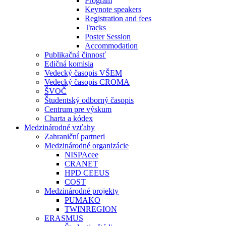
Program
Keynote speakers
Registration and fees
Tracks
Poster Session
Accommodation
Publikačná činnosť
Edičná komisia
Vedecký časopis VŠEM
Vedecký časopis CROMA
ŠVOČ
Študentský odborný časopis
Centrum pre výskum
Charta a kódex
Medzinárodné vzťahy
Zahraniční partneri
Medzinárodné organizácie
NISPAcee
CRANET
HPD CEEUS
COST
Medzinárodné projekty
PUMAKO
TWINREGION
ERASMUS