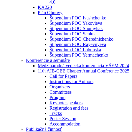
4.0
KA220
Plán Obnovy
Štipendium POO Ivashchenko
Štipendium POO Yakovleva
Štipendium POO Shumyliak
Štipendium POO Seniuk
Štipendium POO Cherednichenko
Štipendium POO Rayevnyeva
Štipendium POO Labunska
Štipendium POO Yermachenko
Konferencie a semináre
Medzinárodná vedecká konferencia VŠEM 2024
11th AIB-CEE Chapter Annual Conference 2025
Call for Papers
Instructions for Authors
Organizers
Committees
Program
Keynote speakers
Registration and fees
Tracks
Poster Session
Accommodation
Publikačná činnosť