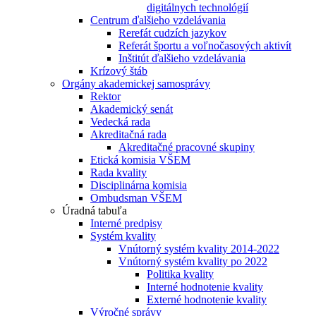
digitálnych technológií
Centrum ďalšieho vzdelávania
Rerefát cudzích jazykov
Referát športu a voľnočasových aktivít
Inštitút ďalšieho vzdelávania
Krízový štáb
Orgány akademickej samosprávy
Rektor
Akademický senát
Vedecká rada
Akreditačná rada
Akreditačné pracovné skupiny
Etická komisia VŠEM
Rada kvality
Disciplinárna komisia
Ombudsman VŠEM
Úradná tabuľa
Interné predpisy
Systém kvality
Vnútorný systém kvality 2014-2022
Vnútorný systém kvality po 2022
Politika kvality
Interné hodnotenie kvality
Externé hodnotenie kvality
Výročné správy