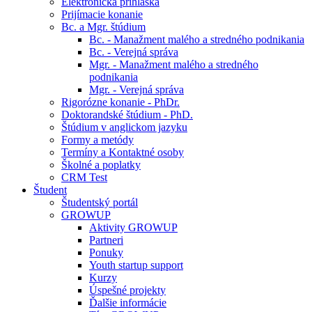
Elektronická prihláška
Prijímacie konanie
Bc. a Mgr. štúdium
Bc. - Manažment malého a stredného podnikania
Bc. - Verejná správa
Mgr. - Manažment malého a stredného
podnikania
Mgr. - Verejná správa
Rigorózne konanie - PhDr.
Doktorandské štúdium - PhD.
Štúdium v anglickom jazyku
Formy a metódy
Termíny a Kontaktné osoby
Školné a poplatky
CRM Test
Študent
Študentský portál
GROWUP
Aktivity GROWUP
Partneri
Ponuky
Youth startup support
Kurzy
Úspešné projekty
Ďalšie informácie