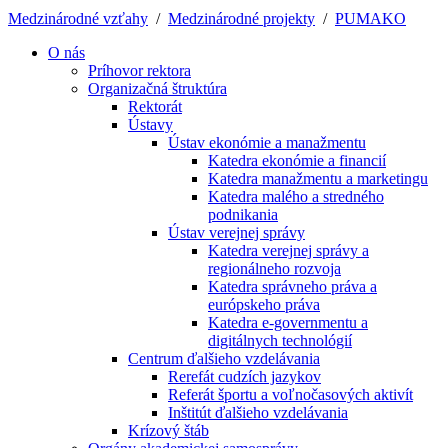
Medzinárodné vzťahy
/
Medzinárodné projekty
/
PUMAKO
O nás
Príhovor rektora
Organizačná štruktúra
Rektorát
Ústavy
Ústav ekonómie a manažmentu
Katedra ekonómie a financií
Katedra manažmentu a marketingu
Katedra malého a stredného
podnikania
Ústav verejnej správy
Katedra verejnej správy a
regionálneho rozvoja
Katedra správneho práva a
európskeho práva
Katedra e-governmentu a
digitálnych technológií
Centrum ďalšieho vzdelávania
Rerefát cudzích jazykov
Referát športu a voľnočasových aktivít
Inštitút ďalšieho vzdelávania
Krízový štáb