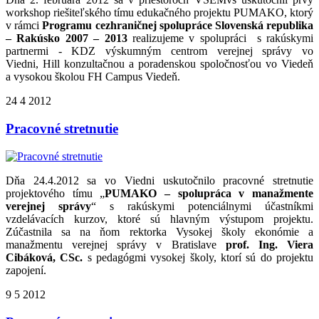
workshop riešiteľského tímu edukačného projektu PUMAKO, ktorý
v rámci
Programu cezhraničnej spolupráce Slovenská republika
– Rakúsko 2007 – 2013
realizujeme v spolupráci s rakúskymi
partnermi -
KDZ výskumným centrom verejnej správy vo
Viedni,
Hill konzultačnou a poradenskou spoločnosťou vo Viedeň
a
vysokou školou FH Campus Viedeň.
24
4
2012
Pracovné stretnutie
Dňa 24.4.2012 sa vo Viedni uskutočnilo pracovné stretnutie
projektového tímu „
PUMAKO – spolupráca v manažmente
verejnej správy
“ s rakúskymi potenciálnymi účastníkmi
vzdelávacích kurzov, ktoré sú hlavným výstupom projektu.
Zúčastnila sa na ňom rektorka Vysokej školy ekonómie a
manažmentu verejnej správy v Bratislave
prof. Ing. Viera
Cibáková, CSc.
s pedagógmi vysokej školy, ktorí sú do projektu
zapojení.
9
5
2012