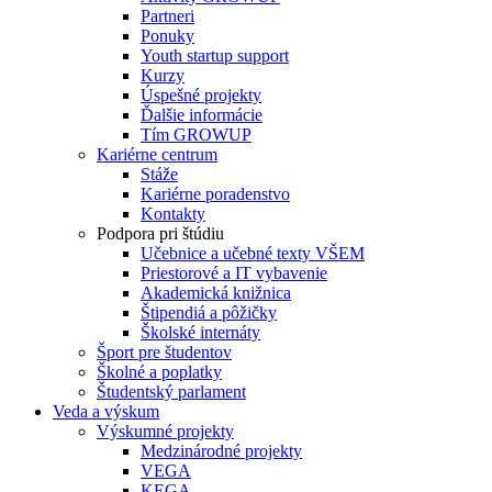
Partneri
Ponuky
Youth startup support
Kurzy
Úspešné projekty
Ďalšie informácie
Tím GROWUP
Kariérne centrum
Stáže
Kariérne poradenstvo
Kontakty
Podpora pri štúdiu
Učebnice a učebné texty VŠEM
Priestorové a IT vybavenie
Akademická knižnica
Štipendiá a pôžičky
Školské internáty
Šport pre študentov
Školné a poplatky
Študentský parlament
Veda a výskum
Výskumné projekty
Medzinárodné projekty
VEGA
KEGA