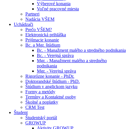
Výberové konania
Voľné pracovné miesta
Partneri
Nadácia VŠEM
Uchádzači
Prečo VŠEM?
Elektronická prihláška
Prijímacie konanie
Bc. a Mgr. štúdium
Bc. - Manažment malého a stredného podnikania
Bc. - Verejná správa
Mgr. - Manažment malého a stredného
podnikania
Mgr. - Verejná správa
Rigorózne konanie - PhDr.
Doktorandské štúdium - PhD.
Štúdium v anglickom jazyku
Formy a metódy
Termíny a Kontaktné osoby
Školné a poplatky
CRM Test
Študent
Študentský portál
GROWUP
Aktivity GROWUP