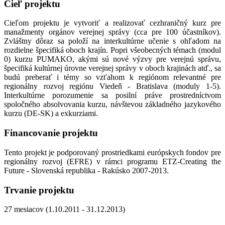
Cieľ projektu
Cieľom projektu je vytvoriť a realizovať cezhraničný kurz pre
manažmenty orgánov verejnej správy (cca pre 100 účastníkov).
Zvláštny dôraz sa položí na interkultúrne učenie s ohľadom na
rozdielne špecifiká oboch krajín. Popri všeobecných témach (modul
0) kurzu PUMAKO, akými sú nové výzvy pre verejnú správu,
špecifiká kultúrnej úrovne verejnej správy v oboch krajinách atď., sa
budú preberať i témy so vzťahom k regiónom relevantné pre
regionálny rozvoj regiónu Viedeň - Bratislava (moduly 1-5).
Interkultúrne porozumenie sa posilní práve prostredníctvom
spoločného absolvovania kurzu, návštevou základného jazykového
kurzu (DE-SK) a exkurziami.
Financovanie projektu
Tento projekt je podporovaný prostriedkami európskych fondov pre
regionálny rozvoj (EFRE) v rámci programu ETZ-Creating the
Future - Slovenská republika - Rakúsko 2007-2013.
Trvanie projektu
27 mesiacov (1.10.2011 - 31.12.2013)