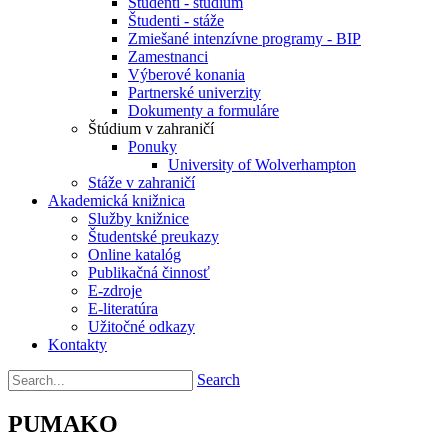
Študenti - štúdium
Študenti - stáže
Zmiešané intenzívne programy - BIP
Zamestnanci
Výberové konania
Partnerské univerzity
Dokumenty a formuláre
Štúdium v zahraničí
Ponuky
University of Wolverhampton
Stáže v zahraničí
Akademická knižnica
Služby knižnice
Študentské preukazy
Online katalóg
Publikačná činnosť
E-zdroje
E-literatúra
Užitočné odkazy
Kontakty
Search
PUMAKO