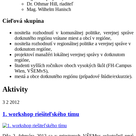
Dr. Othmar Hill, riaditeľ
Mag. Wilhelm Hanisch
Cieľová skupina
nositelia rozhodnutí v komunálnej politike, verejnej správe
dotknutého regiónu vrátane miest a obcí v regióne,
nositelia rozhodnutí v regionálnej politike a verejnej správe v
dotknutom regióne,
projektoví manažéri lokálnej verejnej správy v dotknutom
regióne,
študenti vyšších ročníkov oboch vysokých škôl (FH-Campus
Wien, VŠEMvS),
mestá a obce dotknutého regiónu (prípadové štúdie/exkurzie).
Aktivity
3
2
2012
1. workshop riešiteľského tímu
Dňa 2. februára 2012 sa v priestoroch VŠEMvs uskutočnil prvý