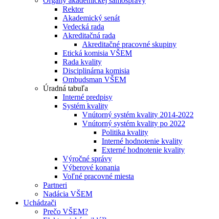
Orgány akademickej samosprávy
Rektor
Akademický senát
Vedecká rada
Akreditačná rada
Akreditačné pracovné skupiny
Etická komisia VŠEM
Rada kvality
Disciplinárna komisia
Ombudsman VŠEM
Úradná tabuľa
Interné predpisy
Systém kvality
Vnútorný systém kvality 2014-2022
Vnútorný systém kvality po 2022
Politika kvality
Interné hodnotenie kvality
Externé hodnotenie kvality
Výročné správy
Výberové konania
Voľné pracovné miesta
Partneri
Nadácia VŠEM
Uchádzači
Prečo VŠEM?