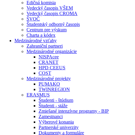
Edičná komisia
Vedecký časopis VŠEM
Vedecký časopis CROMA
ŠVOČ
Študentský odborný časopis
Centrum pre výskum
Charta a kódex
Medzinárodné vzťahy
Zahraniční partneri
Medzinárodné organizácie
NISPAcee
CRANET
HPD CEEUS
COST
Medzinárodné projekty
PUMAKO
TWINREGION
ERASMUS
Študenti - štúdium
Študenti - stáže
Zmiešané intenzívne programy - BIP
Zamestnanci
Výberové konania
Partnerské univerzity
Dokumenty a formuláre