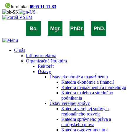
Infolinka:
0905 11 11 83
O nás
Príhovor rektora
Organizačná štruktúra
Rektorát
Ústavy
Ústav ekonómie a manažmentu
Katedra ekonómie a financií
Katedra manažmentu a marketingu
Katedra malého a stredného
podnikania
Ústav verejnej správy
Katedra verejnej správy a
regionálneho rozvoja
Katedra správneho práva a
európskeho práva
Katedra e-governmentu a