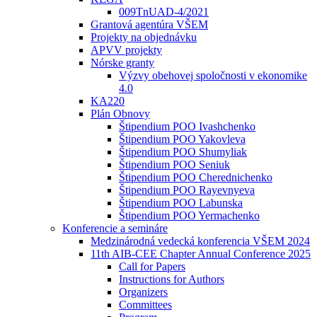
009TnUAD-4/2021
Grantová agentúra VŠEM
Projekty na objednávku
APVV projekty
Nórske granty
Výzvy obehovej spoločnosti v ekonomike
4.0
KA220
Plán Obnovy
Štipendium POO Ivashchenko
Štipendium POO Yakovleva
Štipendium POO Shumyliak
Štipendium POO Seniuk
Štipendium POO Cherednichenko
Štipendium POO Rayevnyeva
Štipendium POO Labunska
Štipendium POO Yermachenko
Konferencie a semináre
Medzinárodná vedecká konferencia VŠEM 2024
11th AIB-CEE Chapter Annual Conference 2025
Call for Papers
Instructions for Authors
Organizers
Committees