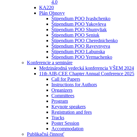
4.0
KA220
Plán Obnovy
Štipendium POO Ivashchenko
Štipendium POO Yakovleva
Štipendium POO Shumyliak
Štipendium POO Seniuk
Štipendium POO Cherednichenko
Štipendium POO Rayevnyeva
Štipendium POO Labunska
Štipendium POO Yermachenko
Konferencie a semináre
Medzinárodná vedecká konferencia VŠEM 2024
11th AIB-CEE Chapter Annual Conference 2025
Call for Papers
Instructions for Authors
Organizers
Committees
Program
Keynote speakers
Registration and fees
Tracks
Poster Session
Accommodation
Publikačná činnosť