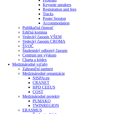
Program
Keynote speakers
Registration and fees
Tracks
Poster Session
Accommodation
Publikačná činnosť
Edičná komisia
Vedecký časopis VŠEM
Vedecký časopis CROMA
ŠVOČ
Študentský odborný časopis
Centrum pre výskum
Charta a kódex
Medzinárodné vzťahy
Zahraniční partneri
Medzinárodné organizácie
NISPAcee
CRANET
HPD CEEUS
COST
Medzinárodné projekty
PUMAKO
TWINREGION
ERASMUS