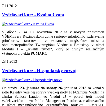
7
11
2012
Vzdelávací kurz - Kvalita života
V dňoch 7. až 10. novembra 2012 sa v nových priestoroch
VŠEMvs a v Ružinovskom dome seniorov uskutočnilo vzdelávanie
primátorov, starostov a zamestnancov magistrátov miest a
obcí metropolitného Twinregiónu Viedne a Bratislavy v rámci
Modulu 1 – „Kvalita života“, ktorý je druhým realizačným
výstupom projektu PUMAKO.
23
1
2013
Vzdelávací kurz - Hospodársky rozvoj
Od stredy
23. januára do soboty 26. januára 2013
sa konal v
sídle Katedry verejnej správy vysokej školy FH-Campus Viedeň na
zámku Schloss Laudon vo Viedni už v poradí tretí modul
vzdelávacieho kurzu Public Management Platforma, realizovaného
v rámci medzinárodného cezhraničného projektu PUMAKO.