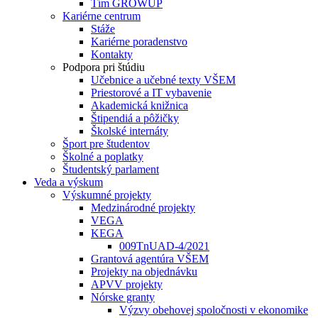
Tím GROWUP
Kariérne centrum
Stáže
Kariérne poradenstvo
Kontakty
Podpora pri štúdiu
Učebnice a učebné texty VŠEM
Priestorové a IT vybavenie
Akademická knižnica
Štipendiá a pôžičky
Školské internáty
Šport pre študentov
Školné a poplatky
Študentský parlament
Veda a výskum
Výskumné projekty
Medzinárodné projekty
VEGA
KEGA
009TnUAD-4/2021
Grantová agentúra VŠEM
Projekty na objednávku
APVV projekty
Nórske granty
Výzvy obehovej spoločnosti v ekonomike