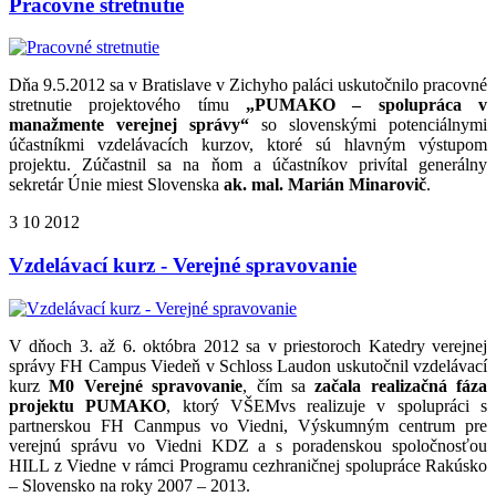
Pracovné stretnutie
Dňa 9.5.2012 sa v Bratislave v Zichyho paláci uskutočnilo pracovné
stretnutie projektového tímu
„PUMAKO – spolupráca v
manažmente verejnej správy“
so slovenskými potenciálnymi
účastníkmi vzdelávacích kurzov, ktoré sú hlavným výstupom
projektu. Zúčastnil sa na ňom a účastníkov privítal generálny
sekretár Únie miest Slovenska
ak. mal. Marián Minarovič
.
3
10
2012
Vzdelávací kurz - Verejné spravovanie
V dňoch 3. až 6. októbra 2012 sa v priestoroch Katedry verejnej
správy FH Campus Viedeň v Schloss Laudon uskutočnil vzdelávací
kurz
M0 Verejné spravovanie
, čím sa
začala realizačná fáza
projektu PUMAKO
, ktorý VŠEMvs realizuje v spolupráci s
partnerskou FH Canmpus vo Viedni, Výskumným centrum pre
verejnú správu vo Viedni KDZ a s poradenskou spoločnosťou
HILL z Viedne v rámci Programu cezhraničnej spolupráce Rakúsko
– Slovensko na roky 2007 – 2013.